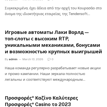
Συγκεκριμένα, έχει άδεια από την αρχή του Κουρασάο στο
όνομα της ιδιοκτήτριας εταιρείας, της Tendersoft…
Игровые автоматы Лаки Ворлд —
топ‑слоты с высоким RTP,
уникальными механиками, бонусами
и возможностью крупных выигрышей
By
admin
March 13, 2026
0
Наша команда регулярно разрабатывает новые акции
и промо-кампании. Наши зеркала полностью
легальны и соответствуют международным…
Προσφορές* Καζίνο Καλύτερες
Προσφορές* Casino το 2023