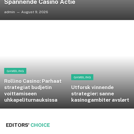
Spannende Casino Actie
admin
August 9, 2026
GAMBLING
GAMBLING
Rollino Casino: Parhaat
strategiat budjetin
Utforsk vinnende
voittamiseen
strategier: sanne
uhkapeliturnauksissa
kasinogambiter avslørt
EDITORS'
CHOICE