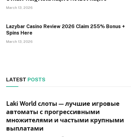
March 13, 2026
Lazybar Casino Review 2026 Claim 255% Bonus +
Spins Here
March 13, 2026
LATEST
POSTS
Laki World слоты — лучшие игровые
автоматы с прогрессивными
множителями и частыми крупными
выплатами