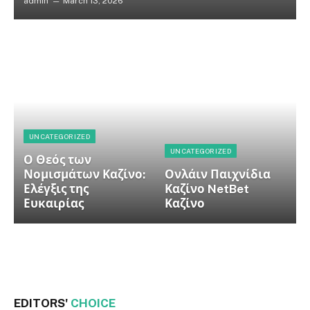
admin
March 13, 2026
UNCATEGORIZED
UNCATEGORIZED
Ο Θεός των
Νομισμάτων Καζίνο:
Ονλάιν Παιχνίδια
Ελέγξις της
Καζίνο NetBet
Ευκαιρίας
Καζίνο
EDITORS'
CHOICE