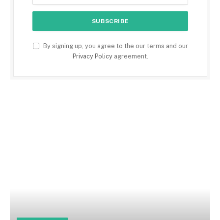
By signing up, you agree to the our terms and our
Privacy Policy
agreement.