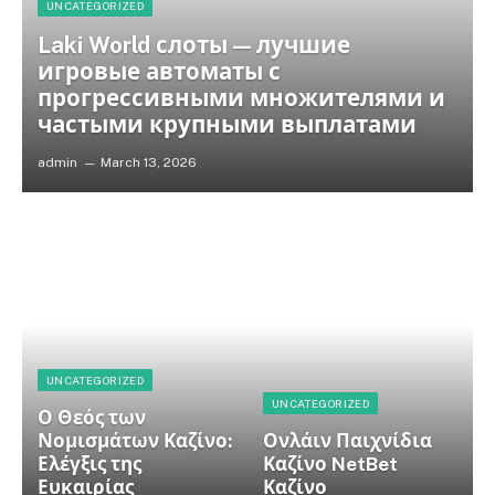
UNCATEGORIZED
Laki World слоты — лучшие
игровые автоматы с
прогрессивными множителями и
частыми крупными выплатами
admin
March 13, 2026
UNCATEGORIZED
UNCATEGORIZED
Ο Θεός των
Νομισμάτων Καζίνο:
Ονλάιν Παιχνίδια
Ελέγξις της
Καζίνο NetBet
Ευκαιρίας
Καζίνο