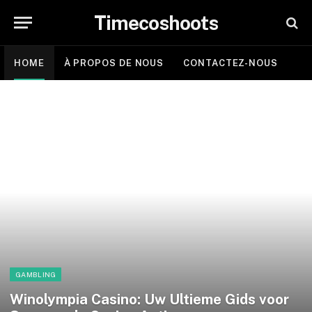
Timecoshoots
HOME
À PROPOS DE NOUS
CONTACTEZ-NOUS
GAMBLING
Winolympia Casino: Uw Ultieme Gids voor