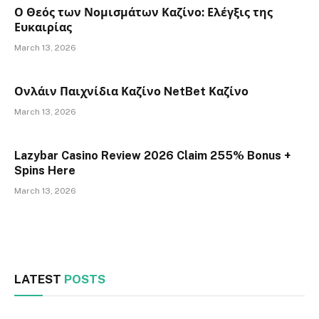
Ο Θεός των Νομισμάτων Καζίνο: Ελέγξις της
Ευκαιρίας
March 13, 2026
Ονλάιν Παιχνίδια Καζίνο NetBet Καζίνο
March 13, 2026
Lazybar Casino Review 2026 Claim 255% Bonus +
Spins Here
March 13, 2026
LATEST
POSTS