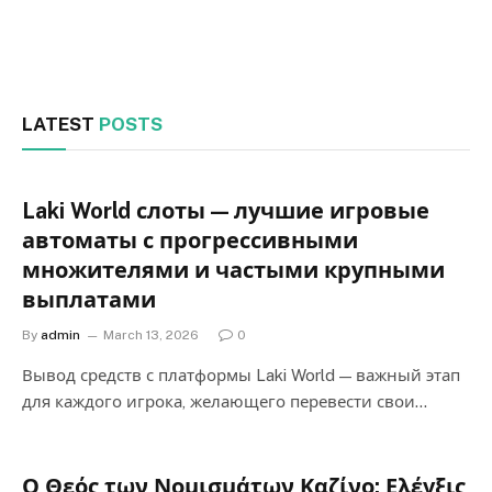
LATEST
POSTS
Laki World слоты — лучшие игровые
автоматы с прогрессивными
множителями и частыми крупными
выплатами
By
admin
March 13, 2026
0
Вывод средств с платформы Laki World — важный этап
для каждого игрока, желающего перевести свои…
Ο Θεός των Νομισμάτων Καζίνο: Ελέγξις