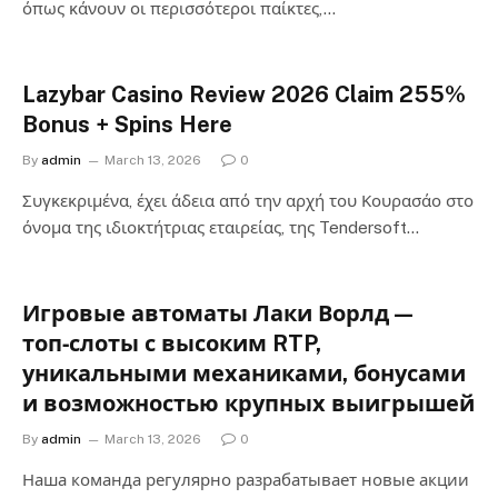
όπως κάνουν οι περισσότεροι παίκτες,…
Lazybar Casino Review 2026 Claim 255%
Bonus + Spins Here
By
admin
March 13, 2026
0
Συγκεκριμένα, έχει άδεια από την αρχή του Κουρασάο στο
όνομα της ιδιοκτήτριας εταιρείας, της Tendersoft…
Игровые автоматы Лаки Ворлд —
топ‑слоты с высоким RTP,
уникальными механиками, бонусами
и возможностью крупных выигрышей
By
admin
March 13, 2026
0
Наша команда регулярно разрабатывает новые акции