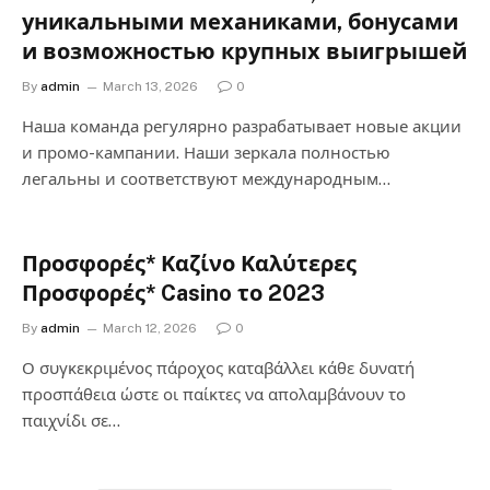
уникальными механиками, бонусами
и возможностью крупных выигрышей
By
admin
March 13, 2026
0
Наша команда регулярно разрабатывает новые акции
и промо-кампании. Наши зеркала полностью
легальны и соответствуют международным…
Προσφορές* Καζίνο Καλύτερες
Προσφορές* Casino το 2023
By
admin
March 12, 2026
0
Ο συγκεκριμένος πάροχος καταβάλλει κάθε δυνατή
προσπάθεια ώστε οι παίκτες να απολαμβάνουν το
παιχνίδι σε…