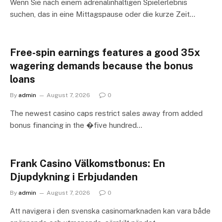
Wenn Sie nach einem adrenalinhaltigen Spielerlebnis
suchen, das in eine Mittagspause oder die kurze Zeit…
Free-spin earnings features a good 35x
wagering demands because the bonus
loans
By
admin
August 7, 2026
0
The newest casino caps restrict sales away from added
bonus financing in the �five hundred…
Frank Casino Välkomstbonus: En
Djupdykning i Erbjudanden
By
admin
August 7, 2026
0
Att navigera i den svenska casinomarknaden kan vara både