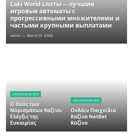
Laki World слоты — лучшие
игровые автоматы с
прогрессивными множителями и
частыми крупными выплатами
admin
March 13, 2026
UNCATEGORIZED
UNCATEGORIZED
Ο Θεός των
Νομισμάτων Καζίνο:
Ονλάιν Παιχνίδια
Ελέγξις της
Καζίνο NetBet
Ευκαιρίας
Καζίνο