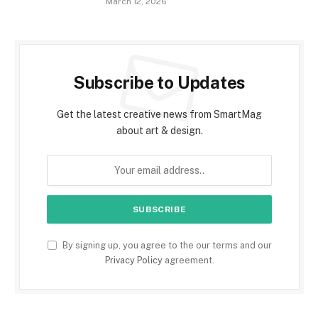
March 12, 2026
Subscribe to Updates
Get the latest creative news from SmartMag
about art & design.
By signing up, you agree to the our terms and our
Privacy Policy
agreement.