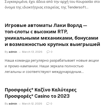
Συγκεκριμένα, έχει άδεια από την αρχή του Κουρασάο στο
όνομα της ιδιοκτήτριας εταιρείας, της Tendersoft…
Игровые автоматы Лаки Ворлд —
топ‑слоты с высоким RTP,
уникальными механиками, бонусами
и возможностью крупных выигрышей
By
admin
March 13, 2026
0
Наша команда регулярно разрабатывает новые акции
и промо-кампании. Наши зеркала полностью
легальны и соответствуют международным…
Προσφορές* Καζίνο Καλύτερες
Προσφορές* Casino το 2023
By
admin
March 12, 2026
0