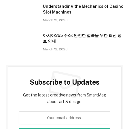
Understanding the Mechanics of Casino
Slot Machines
March 12, 2026
아시아365 주소: 안전한 접속을 위한 최신 정
보 안내
March 12, 2026
Subscribe to Updates
Get the latest creative news from SmartMag
about art & design.