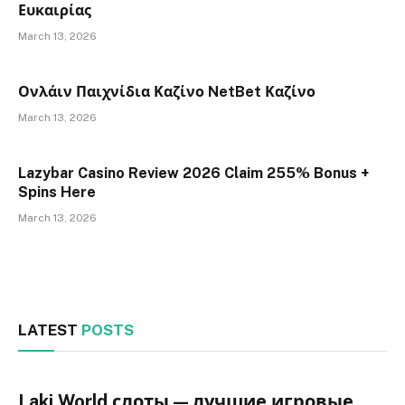
Ευκαιρίας
March 13, 2026
Ονλάιν Παιχνίδια Καζίνο NetBet Καζίνο
March 13, 2026
Lazybar Casino Review 2026 Claim 255% Bonus +
Spins Here
March 13, 2026
LATEST
POSTS
Laki World слоты — лучшие игровые