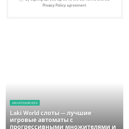
Privacy Policy
agreement.
UNCATEGORIZED
Laki World слоты — лучшие
игровые автоматы с
прогрессивными множителями и