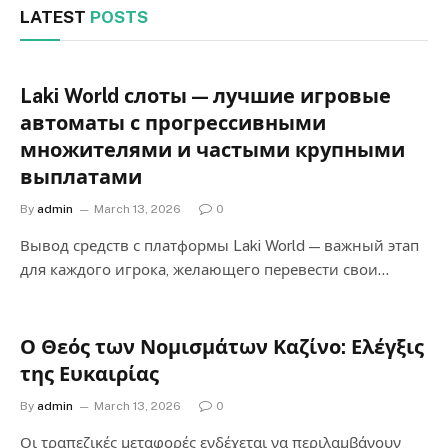
LATEST
POSTS
Laki World слоты — лучшие игровые
автоматы с прогрессивными
множителями и частыми крупными
выплатами
By
admin
March 13, 2026
0
Вывод средств с платформы Laki World — важный этап
для каждого игрока, желающего перевести свои…
Ο Θεός των Νομισμάτων Καζίνο: Ελέγξις
της Ευκαιρίας
By
admin
March 13, 2026
0
Οι τραπεζικές μεταφορές ενδέχεται να περιλαμβάνουν