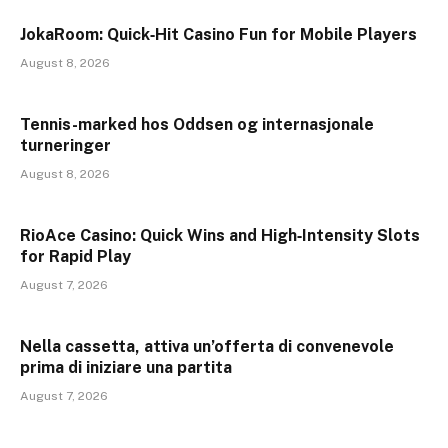
JokaRoom: Quick‑Hit Casino Fun for Mobile Players
August 8, 2026
Tennis-marked hos Oddsen og internasjonale
turneringer
August 8, 2026
RioAce Casino: Quick Wins and High‑Intensity Slots
for Rapid Play
August 7, 2026
Nella cassetta, attiva un’offerta di convenevole
prima di iniziare una partita
August 7, 2026