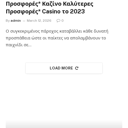
Προσφορές* Καζίνο Καλύτερες
Προσφορές* Casino το 2023
By
admin
March 12, 2026
0
Ο συγκεκριμένος πάροχος καταβάλλει κάθε δυνατή
προσπάθεια ώστε οι παίκτες να απολαμβάνουν το
παιχνίδι σε…
LOAD MORE