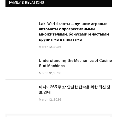
FAMILY & RELATIONS
Laki World слоты — лучшие игровые
автоматы с прогрессивными
множителями, бонусами и частыми
крупными выплатами
March 12, 2026
Understanding the Mechanics of Casino
Slot Machines
March 12, 2026
아시아365 주소: 안전한 접속을 위한 최신 정
보 안내
March 12, 2026