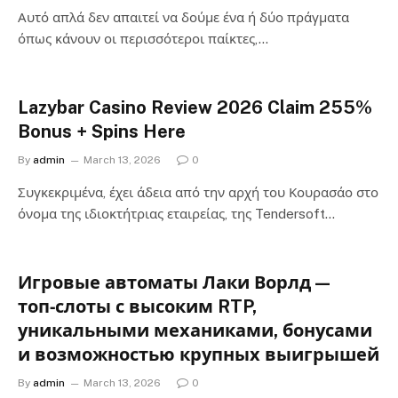
Αυτό απλά δεν απαιτεί να δούμε ένα ή δύο πράγματα
όπως κάνουν οι περισσότεροι παίκτες,…
Lazybar Casino Review 2026 Claim 255%
Bonus + Spins Here
By
admin
March 13, 2026
0
Συγκεκριμένα, έχει άδεια από την αρχή του Κουρασάο στο
όνομα της ιδιοκτήτριας εταιρείας, της Tendersoft…
Игровые автоматы Лаки Ворлд —
топ‑слоты с высоким RTP,
уникальными механиками, бонусами
и возможностью крупных выигрышей
By
admin
March 13, 2026
0