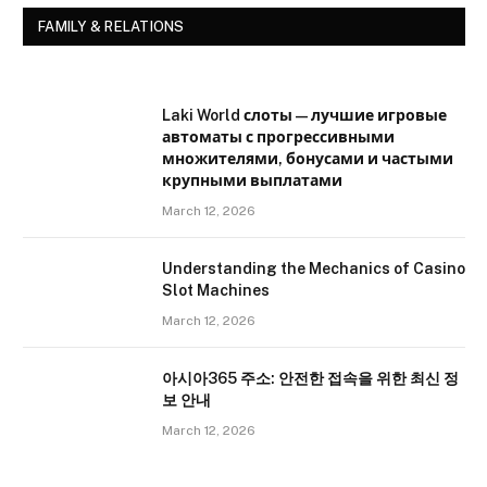
FAMILY & RELATIONS
Laki World слоты — лучшие игровые
автоматы с прогрессивными
множителями, бонусами и частыми
крупными выплатами
March 12, 2026
Understanding the Mechanics of Casino
Slot Machines
March 12, 2026
아시아365 주소: 안전한 접속을 위한 최신 정
보 안내
March 12, 2026