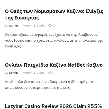
Ο Θεός των Νομισμάτων Καζίνο: Ελέγξις
της Ευκαιρίας
By
admin
March 13, 2026
0
Οι τραπεζικές μεταφορές ενδέχεται να περιλαμβάνουν
godofcoins casino χρεώσεις, ανάλογα με την πολιτική της
τράπεζάς…
Ονλάιν Παιχνίδια Καζίνο NetBet Καζίνο
By
admin
March 13, 2026
0
Αυτό απλά δεν απαιτεί να δούμε ένα ή δύο πράγματα
όπως κάνουν οι περισσότεροι παίκτες,…
Lazybar Casino Review 2026 Claim 255%