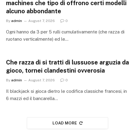
machines che tipo di offrono certi modelli
alcuno abbondante
By
admin
August 7, 2026
0
Ogni hanno da 3 per 5 rulli cumulativamente (che razza di
ruotano verticalmente) ed le…
Che razza di si tratti di lussuose arguzia da
gioco, tornei clandestini ovverosia
By
admin
August 7, 2026
0
Il blackjack si gioca dietro le codifica classiche francesi, in
6 mazzi ed il bancarella…
LOAD MORE