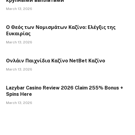
крупными выплатами
March 13, 2026
Ο Θεός των Νομισμάτων Καζίνο: Ελέγξις της
Ευκαιρίας
March 13, 2026
Ονλάιν Παιχνίδια Καζίνο NetBet Καζίνο
March 13, 2026
Lazybar Casino Review 2026 Claim 255% Bonus +
Spins Here
March 13, 2026