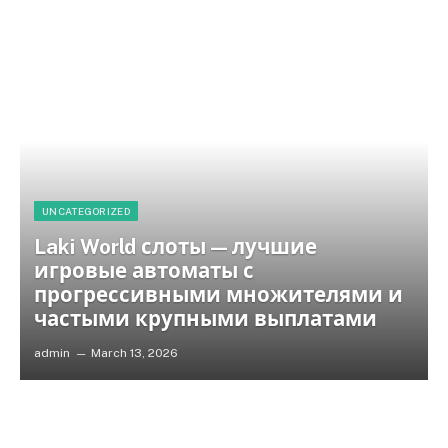
UNCATEGORIZED
Laki World слоты — лучшие
игровые автоматы с
прогрессивными множителями и
частыми крупными выплатами
admin
March 13, 2026