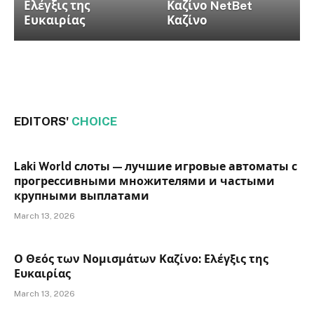
Ελέγξις της
Καζίνο NetBet
Ευκαιρίας
Καζίνο
EDITORS'
CHOICE
Laki World слоты — лучшие игровые автоматы с
прогрессивными множителями и частыми
крупными выплатами
March 13, 2026
Ο Θεός των Νομισμάτων Καζίνο: Ελέγξις της
Ευκαιρίας
March 13, 2026