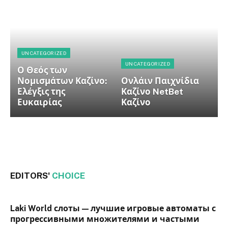
UNCATEGORIZED
UNCATEGORIZED
Ο Θεός των
Νομισμάτων Καζίνο:
Ονλάιν Παιχνίδια
Ελέγξις της
Καζίνο NetBet
Ευκαιρίας
Καζίνο
EDITORS'
CHOICE
Laki World слоты — лучшие игровые автоматы с
прогрессивными множителями и частыми