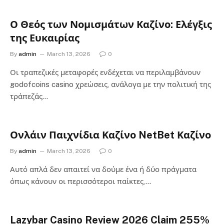
Ο Θεός των Νομισμάτων Καζίνο: Ελέγξις
της Ευκαιρίας
By
admin
March 13, 2026
0
Οι τραπεζικές μεταφορές ενδέχεται να περιλαμβάνουν
godofcoins casino χρεώσεις, ανάλογα με την πολιτική της
τράπεζάς…
Ονλάιν Παιχνίδια Καζίνο NetBet Καζίνο
By
admin
March 13, 2026
0
Αυτό απλά δεν απαιτεί να δούμε ένα ή δύο πράγματα
όπως κάνουν οι περισσότεροι παίκτες,…
Lazybar Casino Review 2026 Claim 255%