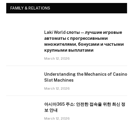
FAMILY & RELATIONS
Laki World слоты — лучшие игровые
автоматы с прогрессивными
множителями, бонусами и частыми
крупными выплатами
March 12, 2026
Understanding the Mechanics of Casino
Slot Machines
March 12, 2026
아시아365 주소: 안전한 접속을 위한 최신 정
보 안내
March 12, 2026