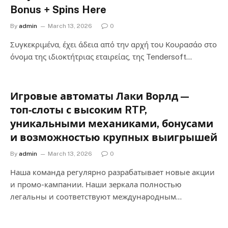
Bonus + Spins Here
By
admin
March 13, 2026
0
Συγκεκριμένα, έχει άδεια από την αρχή του Κουρασάο στο
όνομα της ιδιοκτήτριας εταιρείας, της Tendersoft…
Игровые автоматы Лаки Ворлд —
топ‑слоты с высоким RTP,
уникальными механиками, бонусами
и возможностью крупных выигрышей
By
admin
March 13, 2026
0
Наша команда регулярно разрабатывает новые акции
и промо-кампании. Наши зеркала полностью
легальны и соответствуют международным…