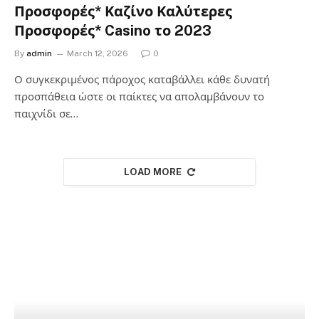
Προσφορές* Καζίνο Καλύτερες
Προσφορές* Casino το 2023
By
admin
March 12, 2026
0
Ο συγκεκριμένος πάροχος καταβάλλει κάθε δυνατή
προσπάθεια ώστε οι παίκτες να απολαμβάνουν το
παιχνίδι σε…
LOAD MORE