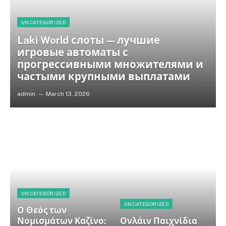
UNCATEGORIZED
Laki World слоты — лучшие
игровые автоматы с
прогрессивными множителями и
частыми крупными выплатами
admin
March 13, 2026
UNCATEGORIZED
UNCATEGORIZED
Ο Θεός των
Νομισμάτων Καζίνο:
Ονλάιν Παιχνίδια