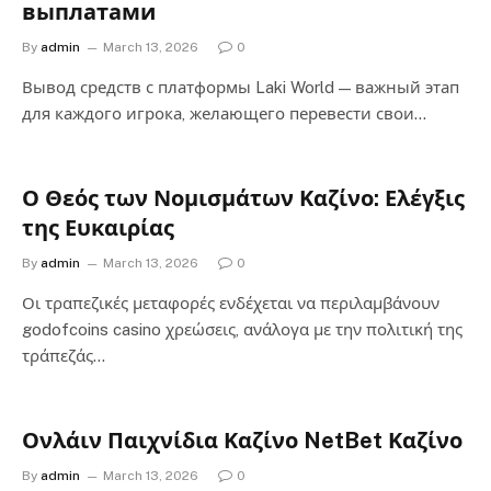
выплатами
By
admin
March 13, 2026
0
Вывод средств с платформы Laki World — важный этап
для каждого игрока, желающего перевести свои…
Ο Θεός των Νομισμάτων Καζίνο: Ελέγξις
της Ευκαιρίας
By
admin
March 13, 2026
0
Οι τραπεζικές μεταφορές ενδέχεται να περιλαμβάνουν
godofcoins casino χρεώσεις, ανάλογα με την πολιτική της
τράπεζάς…
Ονλάιν Παιχνίδια Καζίνο NetBet Καζίνο
By
admin
March 13, 2026
0