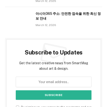
March 12, 2026
아시아365 주소: 안전한 접속을 위한 최신 정
보 안내
March 12, 2026
Subscribe to Updates
Get the latest creative news from SmartMag
about art & design.