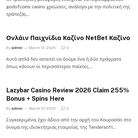
godofcoins casino χρεώσεις, ανάλογα με την πολιτική της
τράπεζάς…
Ονλάιν Παιχνίδια Καζίνο NetBet Καζίνο
By
admin
March 13, 2026
0
Αυτό απλά δεν απαιτεί να δούμε ένα ή δύο πράγματα
όπως κάνουν οι περισσότεροι παίκτες,…
Lazybar Casino Review 2026 Claim 255%
Bonus + Spins Here
By
admin
March 13, 2026
0
Συγκεκριμένα, έχει άδεια από την αρχή του Κουρασάο στο
όνομα της ιδιοκτήτριας εταιρείας, της Tendersoft…