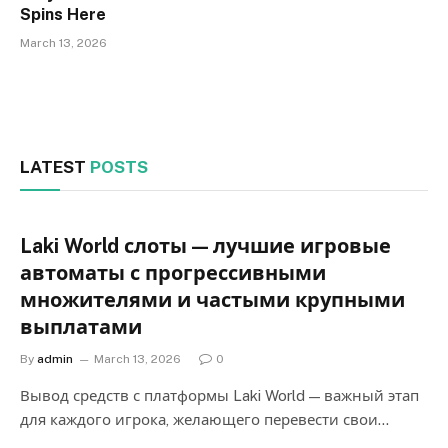
Spins Here
March 13, 2026
LATEST
POSTS
Laki World слоты — лучшие игровые
автоматы с прогрессивными
множителями и частыми крупными
выплатами
By
admin
March 13, 2026
0
Вывод средств с платформы Laki World — важный этап
для каждого игрока, желающего перевести свои…