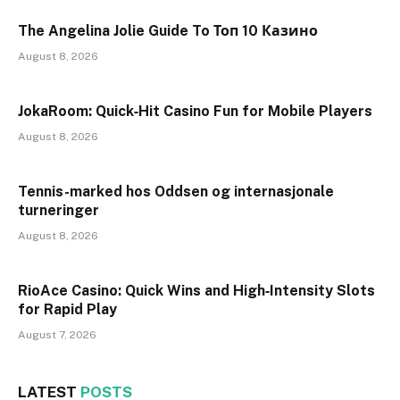
The Angelina Jolie Guide To Топ 10 Казино
August 8, 2026
JokaRoom: Quick‑Hit Casino Fun for Mobile Players
August 8, 2026
Tennis-marked hos Oddsen og internasjonale
turneringer
August 8, 2026
RioAce Casino: Quick Wins and High‑Intensity Slots
for Rapid Play
August 7, 2026
LATEST
POSTS