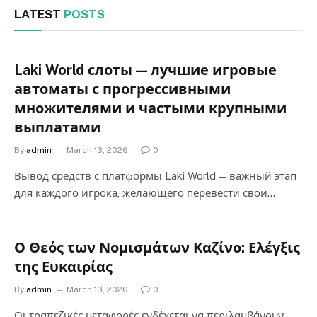
LATEST
POSTS
Laki World слоты — лучшие игровые
автоматы с прогрессивными
множителями и частыми крупными
выплатами
By
admin
March 13, 2026
0
Вывод средств с платформы Laki World — важный этап
для каждого игрока, желающего перевести свои…
Ο Θεός των Νομισμάτων Καζίνο: Ελέγξις
της Ευκαιρίας
By
admin
March 13, 2026
0
Οι τραπεζικές μεταφορές ενδέχεται να περιλαμβάνουν