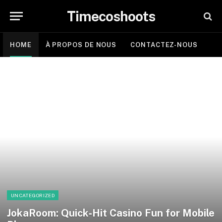
Timecoshoots
HOME
À PROPOS DE NOUS
CONTACTEZ-NOUS
UNCATEGORIZED
JokaRoom: Quick‑Hit Casino Fun for Mobile