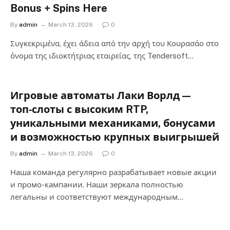
Bonus + Spins Here
By
admin
March 13, 2026
0
Συγκεκριμένα, έχει άδεια από την αρχή του Κουρασάο στο
όνομα της ιδιοκτήτριας εταιρείας, της Tendersoft…
Игровые автоматы Лаки Ворлд —
топ‑слоты с высоким RTP,
уникальными механиками, бонусами
и возможностью крупных выигрышей
By
admin
March 13, 2026
0
Наша команда регулярно разрабатывает новые акции
и промо-кампании. Наши зеркала полностью
легальны и соответствуют международным…