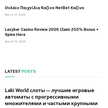
Ονλάιν Παιχνίδια Καζίνο NetBet Καζίνο
March 13, 2026
Lazybar Casino Review 2026 Claim 255% Bonus +
Spins Here
March 13, 2026
LATEST
POSTS
Laki World слоты — лучшие игровые
автоматы с прогрессивными
множителями и частыми крупными