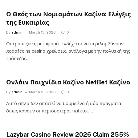
Ο Θεός των Νομισμάτων Καζίνο: Ελέγξις
της Ευκαιρίας
By
admin
March 13, 2026
0
Οι τραπεζικές μεταφορές ενδέχεται να περιλαμβάνουν
godofcoins casino χρεώσεις, ανάλογα με την πολιτική της
τράπεζάς…
Ονλάιν Παιχνίδια Καζίνο NetBet Καζίνο
By
admin
March 13, 2026
0
Αυτό απλά δεν απαιτεί να δούμε ένα ή δύο πράγματα
όπως κάνουν οι περισσότεροι παίκτες,…
Lazybar Casino Review 2026 Claim 255%