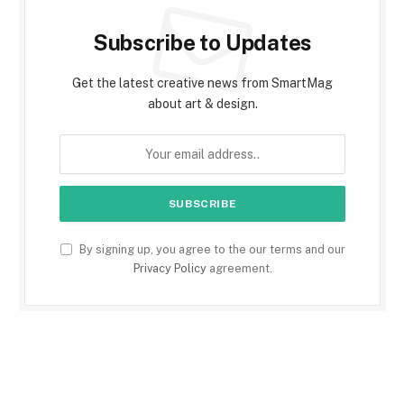
Subscribe to Updates
Get the latest creative news from SmartMag
about art & design.
By signing up, you agree to the our terms and our
Privacy Policy
agreement.