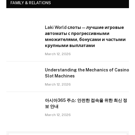
FAMILY & RELATIONS
Laki World слоты — лучшие игровые
автоматы с прогрессивными
множителями, бонусами и частыми
крупными выплатами
March 12, 2026
Understanding the Mechanics of Casino
Slot Machines
March 12, 2026
아시아365 주소: 안전한 접속을 위한 최신 정
보 안내
March 12, 2026