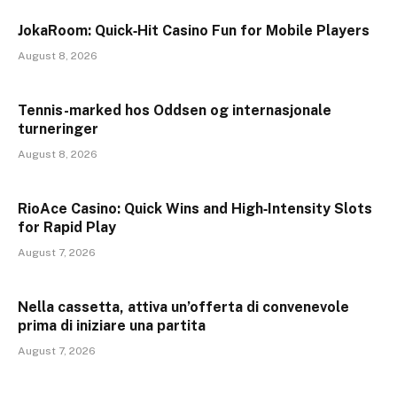
JokaRoom: Quick‑Hit Casino Fun for Mobile Players
August 8, 2026
Tennis-marked hos Oddsen og internasjonale
turneringer
August 8, 2026
RioAce Casino: Quick Wins and High‑Intensity Slots
for Rapid Play
August 7, 2026
Nella cassetta, attiva un’offerta di convenevole
prima di iniziare una partita
August 7, 2026