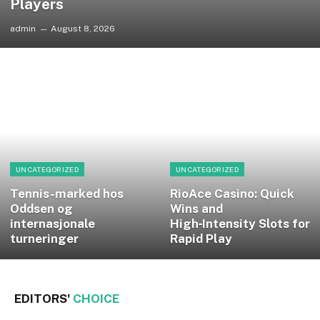
Players
admin
August 8, 2026
UNCATEGORIZED
UNCATEGORIZED
Tennis-marked hos
RioAce Casino: Quick
Oddsen og
Wins and
internasjonale
High‑Intensity Slots for
turneringer
Rapid Play
EDITORS'
CHOICE