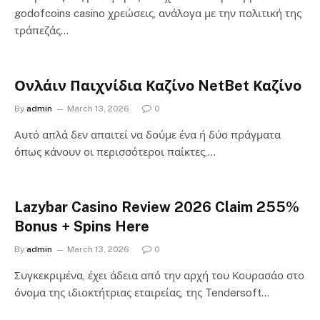
godofcoins casino χρεώσεις, ανάλογα με την πολιτική της
τράπεζάς…
Ονλάιν Παιχνίδια Καζίνο NetBet Καζίνο
By
admin
March 13, 2026
0
Αυτό απλά δεν απαιτεί να δούμε ένα ή δύο πράγματα
όπως κάνουν οι περισσότεροι παίκτες,…
Lazybar Casino Review 2026 Claim 255%
Bonus + Spins Here
By
admin
March 13, 2026
0
Συγκεκριμένα, έχει άδεια από την αρχή του Κουρασάο στο
όνομα της ιδιοκτήτριας εταιρείας, της Tendersoft…