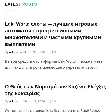
LATEST
POSTS
Laki World слоты — лучшие игровые
автоматы с прогрессивными
множителями и частыми крупными
выплатами
By
admin
March 13, 2026
0
Вывод средств с платформы Laki World — важный этап
для каждого игрока, желающего перевести свои…
Ο Θεός των Νομισμάτων Καζίνο: Ελέγξις
της Ευκαιρίας
By
admin
March 13, 2026
0
Οι τραπεζικές μεταφορές ενδέχεται να περιλαμβάνουν