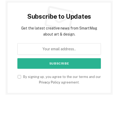
Subscribe to Updates
Get the latest creative news from SmartMag
about art & design.
By signing up, you agree to the our terms and our
Privacy Policy
agreement.