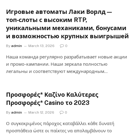
Игровые автоматы Лаки Ворлд —
топ‑слоты с высоким RTP,
уникальными механиками, бонусами
и возможностью крупных выигрышей
By
admin
March 13, 2026
0
Наша команда регулярно разрабатывает новые акции
и промо-кампании. Наши зеркала полностью
легальны и соответствуют международным…
Προσφορές* Καζίνο Καλύτερες
Προσφορές* Casino το 2023
By
admin
March 12, 2026
0
Ο συγκεκριμένος πάροχος καταβάλλει κάθε δυνατή
προσπάθεια ώστε οι παίκτες να απολαμβάνουν το