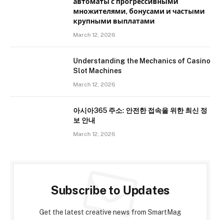
автоматы с прогрессивными
множителями, бонусами и частыми
крупными выплатами
March 12, 2026
Understanding the Mechanics of Casino
Slot Machines
March 12, 2026
아시아365 주소: 안전한 접속을 위한 최신 정
보 안내
March 12, 2026
Subscribe to Updates
Get the latest creative news from SmartMag