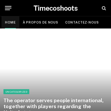
Timecoshoots
HOME
À PROPOS DE NOUS
CONTACTEZ-NOUS
UNCATEGORIZED
The operator serves people international,
together with players regarding the