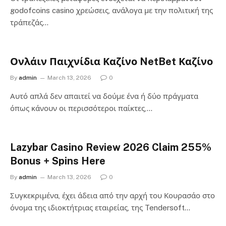
godofcoins casino χρεώσεις, ανάλογα με την πολιτική της
τράπεζάς…
Ονλάιν Παιχνίδια Καζίνο NetBet Καζίνο
By
admin
March 13, 2026
0
Αυτό απλά δεν απαιτεί να δούμε ένα ή δύο πράγματα
όπως κάνουν οι περισσότεροι παίκτες,…
Lazybar Casino Review 2026 Claim 255%
Bonus + Spins Here
By
admin
March 13, 2026
0
Συγκεκριμένα, έχει άδεια από την αρχή του Κουρασάο στο
όνομα της ιδιοκτήτριας εταιρείας, της Tendersoft…