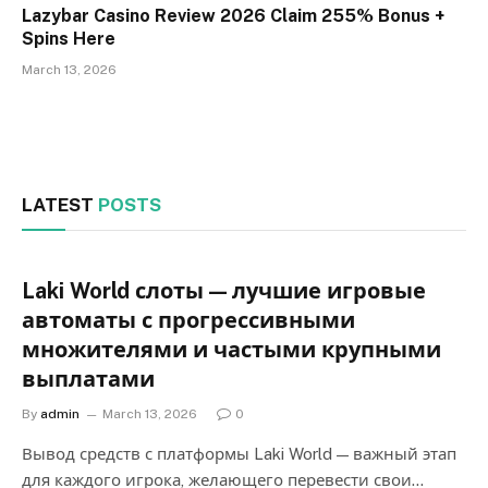
Lazybar Casino Review 2026 Claim 255% Bonus +
Spins Here
March 13, 2026
LATEST
POSTS
Laki World слоты — лучшие игровые
автоматы с прогрессивными
множителями и частыми крупными
выплатами
By
admin
March 13, 2026
0
Вывод средств с платформы Laki World — важный этап
для каждого игрока, желающего перевести свои…