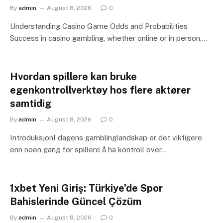
By
admin
August 8, 2026
0
Understanding Casino Game Odds and Probabilities
Success in casino gambling, whether online or in person,…
Hvordan spillere kan bruke
egenkontrollverktøy hos flere aktører
samtidig
By
admin
August 8, 2026
0
IntroduksjonI dagens gamblinglandskap er det viktigere
enn noen gang for spillere å ha kontroll over…
1xbet Yeni Giriş: Türkiye’de Spor
Bahislerinde Güncel Çözüm
By
admin
August 8, 2026
0