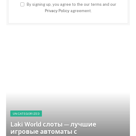
By signing up, you agree to the our terms and our
Privacy Policy
agreement.
UNCATEGORIZED
Laki World слоты — лучшие
игровые автоматы с