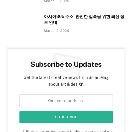
March 12, 2026
아시아365 주소: 안전한 접속을 위한 최신 정
보 안내
March 12, 2026
Subscribe to Updates
Get the latest creative news from SmartMag
about art & design.
By signing up, you agree to the our terms and our