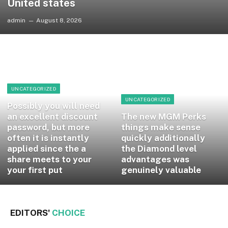
United states
admin
August 8, 2026
UNCATEGORIZED
UNCATEGORIZED
Possibly you will need
an excellent discount
The new MGM Perks
password, but more
things make sense
often it is instantly
quickly additionally
applied since the a
the Diamond level
share meets to your
advantages was
your first put
genuinely valuable
EDITORS'
CHOICE