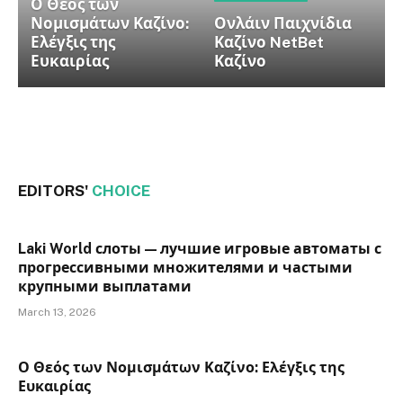
Ο Θεός των
Νομισμάτων Καζίνο:
Ονλάιν Παιχνίδια
Ελέγξις της
Καζίνο NetBet
Ευκαιρίας
Καζίνο
EDITORS'
CHOICE
Laki World слоты — лучшие игровые автоматы с
прогрессивными множителями и частыми
крупными выплатами
March 13, 2026
Ο Θεός των Νομισμάτων Καζίνο: Ελέγξις της
Ευκαιρίας