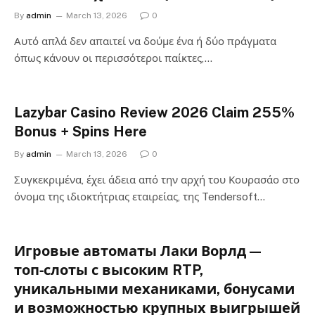
By
admin
March 13, 2026
0
Αυτό απλά δεν απαιτεί να δούμε ένα ή δύο πράγματα
όπως κάνουν οι περισσότεροι παίκτες,…
Lazybar Casino Review 2026 Claim 255%
Bonus + Spins Here
By
admin
March 13, 2026
0
Συγκεκριμένα, έχει άδεια από την αρχή του Κουρασάο στο
όνομα της ιδιοκτήτριας εταιρείας, της Tendersoft…
Игровые автоматы Лаки Ворлд —
топ‑слоты с высоким RTP,
уникальными механиками, бонусами
и возможностью крупных выигрышей