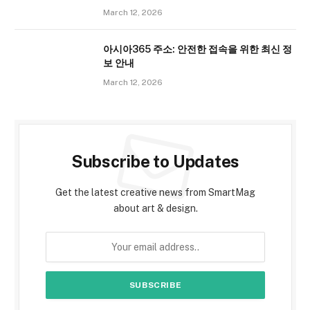
March 12, 2026
아시아365 주소: 안전한 접속을 위한 최신 정
보 안내
March 12, 2026
Subscribe to Updates
Get the latest creative news from SmartMag
about art & design.