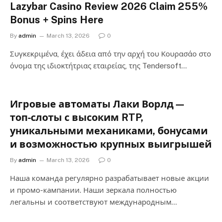
Lazybar Casino Review 2026 Claim 255%
Bonus + Spins Here
By
admin
March 13, 2026
0
Συγκεκριμένα, έχει άδεια από την αρχή του Κουρασάο στο
όνομα της ιδιοκτήτριας εταιρείας, της Tendersoft…
Игровые автоматы Лаки Ворлд —
топ‑слоты с высоким RTP,
уникальными механиками, бонусами
и возможностью крупных выигрышей
By
admin
March 13, 2026
0
Наша команда регулярно разрабатывает новые акции
и промо-кампании. Наши зеркала полностью
легальны и соответствуют международным…