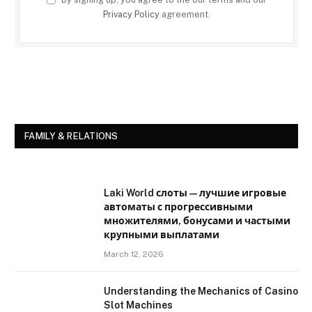
Privacy Policy
agreement.
FAMILY & RELATIONS
Laki World слоты — лучшие игровые
автоматы с прогрессивными
множителями, бонусами и частыми
крупными выплатами
March 12, 2026
Understanding the Mechanics of Casino
Slot Machines