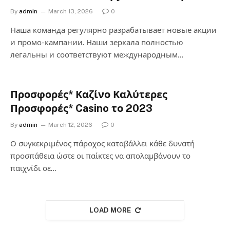
By
admin
March 13, 2026
0
Наша команда регулярно разрабатывает новые акции
и промо-кампании. Наши зеркала полностью
легальны и соответствуют международным…
Προσφορές* Καζίνο Καλύτερες
Προσφορές* Casino το 2023
By
admin
March 12, 2026
0
Ο συγκεκριμένος πάροχος καταβάλλει κάθε δυνατή
προσπάθεια ώστε οι παίκτες να απολαμβάνουν το
παιχνίδι σε…
LOAD MORE