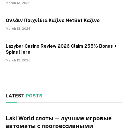
March 13, 2026
Ονλάιν Παιχνίδια Καζίνο NetBet Καζίνο
March 13, 2026
Lazybar Casino Review 2026 Claim 255% Bonus +
Spins Here
March 13, 2026
LATEST
POSTS
Laki World слоты — лучшие игровые
автоматы с прогрессивными