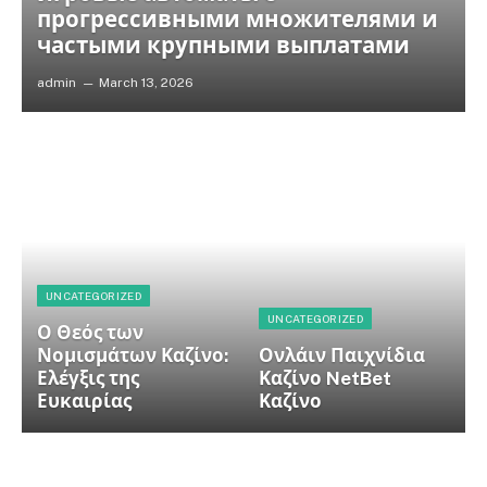
прогрессивными множителями и
частыми крупными выплатами
admin
March 13, 2026
UNCATEGORIZED
UNCATEGORIZED
Ο Θεός των
Νομισμάτων Καζίνο:
Ονλάιν Παιχνίδια
Ελέγξις της
Καζίνο NetBet
Ευκαιρίας
Καζίνο