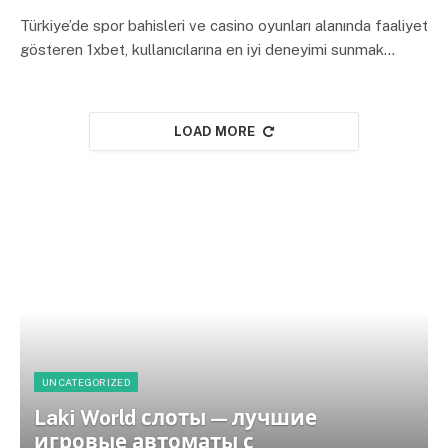
Türkiye’de spor bahisleri ve casino oyunları alanında faaliyet
gösteren 1xbet, kullanıcılarına en iyi deneyimi sunmak…
LOAD MORE
UNCATEGORIZED
Laki World слоты — лучшие
игровые автоматы с