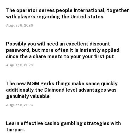
The operator serves people international, together
with players regarding the United states
August 8, 2026
Possibly you will need an excellent discount
password, but more often it is instantly applied
since the a share meets to your your first put
August 8, 2026
The new MGM Perks things make sense quickly
additionally the Diamond level advantages was
genuinely valuable
August 8, 2026
Learn effective casino gambling strategies with
fairpari.