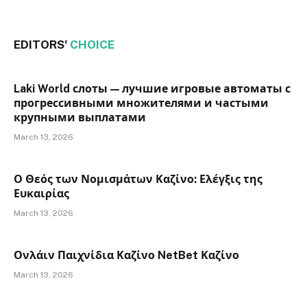
EDITORS'
CHOICE
Laki World слоты — лучшие игровые автоматы с
прогрессивными множителями и частыми
крупными выплатами
March 13, 2026
Ο Θεός των Νομισμάτων Καζίνο: Ελέγξις της
Ευκαιρίας
March 13, 2026
Ονλάιν Παιχνίδια Καζίνο NetBet Καζίνο
March 13, 2026