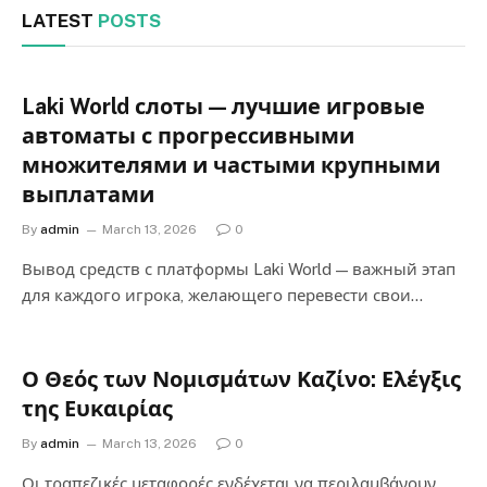
LATEST
POSTS
Laki World слоты — лучшие игровые
автоматы с прогрессивными
множителями и частыми крупными
выплатами
By
admin
March 13, 2026
0
Вывод средств с платформы Laki World — важный этап
для каждого игрока, желающего перевести свои…
Ο Θεός των Νομισμάτων Καζίνο: Ελέγξις
της Ευκαιρίας
By
admin
March 13, 2026
0
Οι τραπεζικές μεταφορές ενδέχεται να περιλαμβάνουν