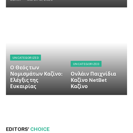
UNCATEGORIZED
UNCATEGORIZED
Ο Θεός των
Νομισμάτων Καζίνο:
Ονλάιν Παιχνίδια
Ελέγξις της
Καζίνο NetBet
Ευκαιρίας
Καζίνο
EDITORS'
CHOICE