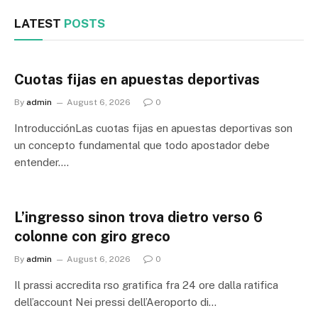
LATEST
POSTS
Cuotas fijas en apuestas deportivas
By
admin
August 6, 2026
0
IntroducciónLas cuotas fijas en apuestas deportivas son
un concepto fundamental que todo apostador debe
entender.…
L’ingresso sinon trova dietro verso 6
colonne con giro greco
By
admin
August 6, 2026
0
Il prassi accredita rso gratifica fra 24 ore dalla ratifica
dell’account Nei pressi dell’Aeroporto di…