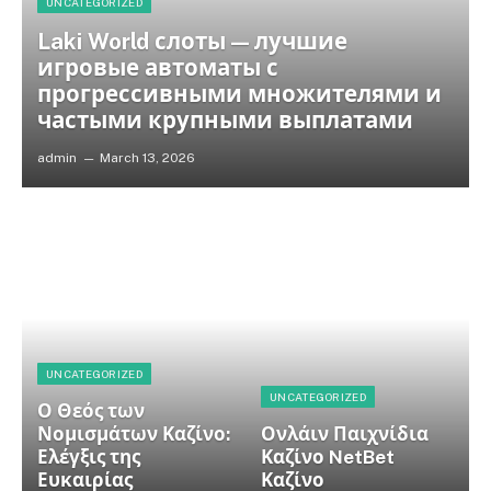
UNCATEGORIZED
Laki World слоты — лучшие
игровые автоматы с
прогрессивными множителями и
частыми крупными выплатами
admin
March 13, 2026
UNCATEGORIZED
UNCATEGORIZED
Ο Θεός των
Νομισμάτων Καζίνο:
Ονλάιν Παιχνίδια
Ελέγξις της
Καζίνο NetBet
Ευκαιρίας
Καζίνο