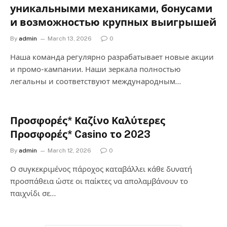
уникальными механиками, бонусами
и возможностью крупных выигрышей
By
admin
March 13, 2026
0
Наша команда регулярно разрабатывает новые акции
и промо-кампании. Наши зеркала полностью
легальны и соответствуют международным…
Προσφορές* Καζίνο Καλύτερες
Προσφορές* Casino το 2023
By
admin
March 12, 2026
0
Ο συγκεκριμένος πάροχος καταβάλλει κάθε δυνατή
προσπάθεια ώστε οι παίκτες να απολαμβάνουν το
παιχνίδι σε…