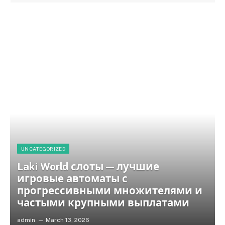
UNCATEGORIZED
Laki World слоты — лучшие
игровые автоматы с
прогрессивными множителями и
частыми крупными выплатами
admin
March 13, 2026