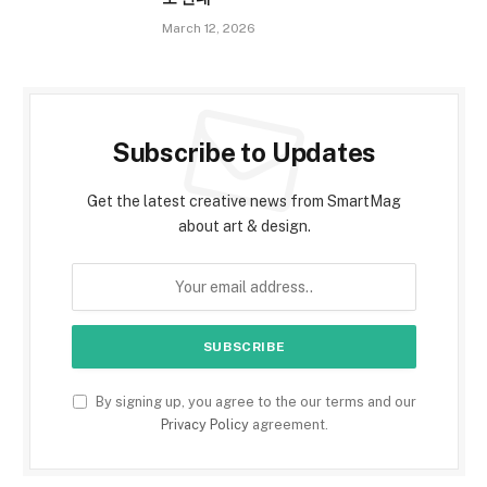
March 12, 2026
Subscribe to Updates
Get the latest creative news from SmartMag
about art & design.
By signing up, you agree to the our terms and our
Privacy Policy
agreement.