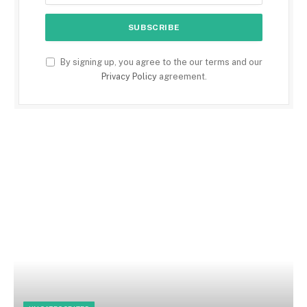
By signing up, you agree to the our terms and our
Privacy Policy
agreement.