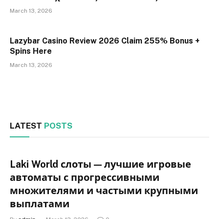
March 13, 2026
Lazybar Casino Review 2026 Claim 255% Bonus +
Spins Here
March 13, 2026
LATEST
POSTS
Laki World слоты — лучшие игровые
автоматы с прогрессивными
множителями и частыми крупными
выплатами