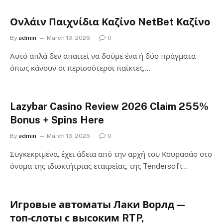
Ονλάιν Παιχνίδια Καζίνο NetBet Καζίνο
By
admin
March 13, 2026
0
Αυτό απλά δεν απαιτεί να δούμε ένα ή δύο πράγματα
όπως κάνουν οι περισσότεροι παίκτες,…
Lazybar Casino Review 2026 Claim 255%
Bonus + Spins Here
By
admin
March 13, 2026
0
Συγκεκριμένα, έχει άδεια από την αρχή του Κουρασάο στο
όνομα της ιδιοκτήτριας εταιρείας, της Tendersoft…
Игровые автоматы Лаки Ворлд —
топ‑слоты с высоким RTP,