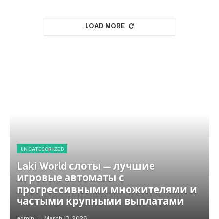
LOAD MORE
UNCATEGORIZED
Laki World слоты — лучшие
игровые автоматы с
прогрессивными множителями и
частыми крупными выплатами
admin
March 13, 2026