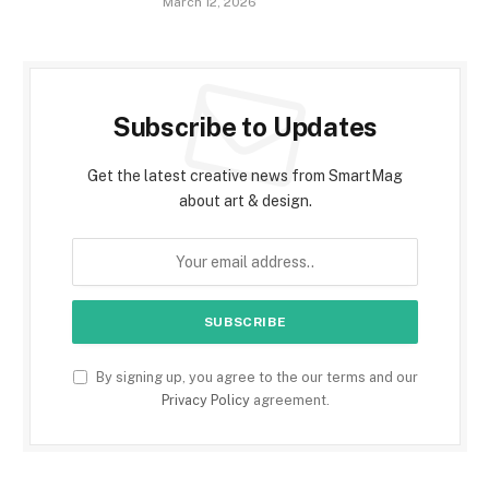
March 12, 2026
Subscribe to Updates
Get the latest creative news from SmartMag
about art & design.
By signing up, you agree to the our terms and our
Privacy Policy
agreement.