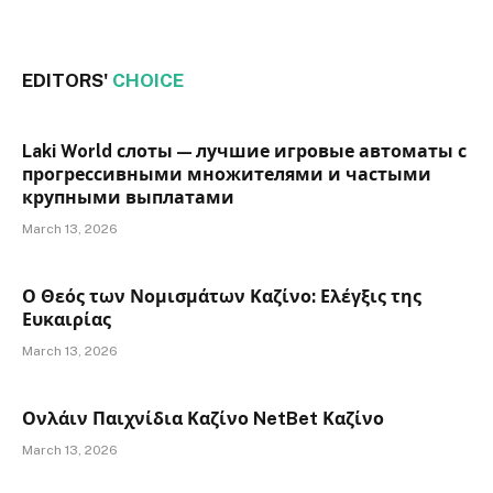
EDITORS'
CHOICE
Laki World слоты — лучшие игровые автоматы с
прогрессивными множителями и частыми
крупными выплатами
March 13, 2026
Ο Θεός των Νομισμάτων Καζίνο: Ελέγξις της
Ευκαιρίας
March 13, 2026
Ονλάιν Παιχνίδια Καζίνο NetBet Καζίνο
March 13, 2026