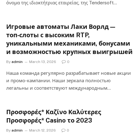
όνομα της ιδιοκτήτριας εταιρείας, της Tendersoft…
Игровые автоматы Лаки Ворлд —
топ‑слоты с высоким RTP,
уникальными механиками, бонусами
и возможностью крупных выигрышей
By
admin
March 13, 2026
0
Наша команда регулярно разрабатывает новые акции
и промо-кампании. Наши зеркала полностью
легальны и соответствуют международным…
Προσφορές* Καζίνο Καλύτερες
Προσφορές* Casino το 2023
By
admin
March 12, 2026
0