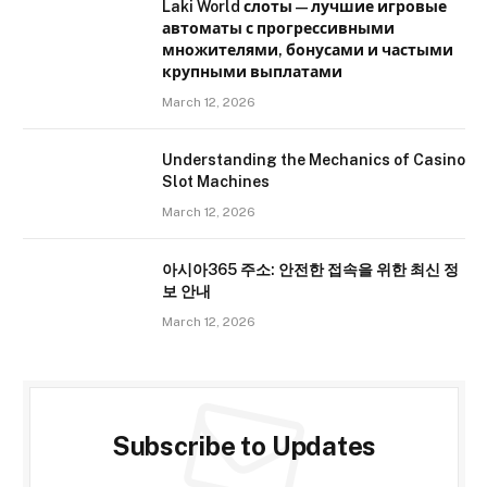
Laki World слоты — лучшие игровые
автоматы с прогрессивными
множителями, бонусами и частыми
крупными выплатами
March 12, 2026
Understanding the Mechanics of Casino
Slot Machines
March 12, 2026
아시아365 주소: 안전한 접속을 위한 최신 정
보 안내
March 12, 2026
Subscribe to Updates