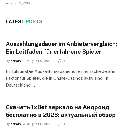
August 6, 2026
LATEST
POSTS
Auszahlungsdauer im Anbietervergleich:
Ein Leitfaden für erfahrene Spieler
By
admin
August 6, 2026
0
EinführungDie Auszahlungsdauer ist ein entscheidender
Faktor für Spieler, die in Online-Casinos aktiv sind. In
Deutschland,…
Скачать 1xBet зеркало на Андроид
бесплатно в 2026: актуальный обзор
By
admin
August 6, 2026
0