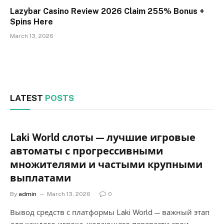
Lazybar Casino Review 2026 Claim 255% Bonus +
Spins Here
March 13, 2026
LATEST
POSTS
Laki World слоты — лучшие игровые
автоматы с прогрессивными
множителями и частыми крупными
выплатами
By
admin
March 13, 2026
0
Вывод средств с платформы Laki World — важный этап