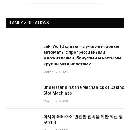
FAMILY & RELATIONS
Laki World слоты — лучшие игровые
автоматы с прогрессивными
множителями, бонусами и частыми
крупными выплатами
March 12, 2026
Understanding the Mechanics of Casino
Slot Machines
March 12, 2026
아시아365 주소: 안전한 접속을 위한 최신 정
보 안내