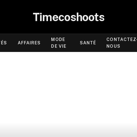
Timecoshoots
MODE
CONTACTEZ
TÉS
AFFAIRES
SANTÉ
DE VIE
NOUS