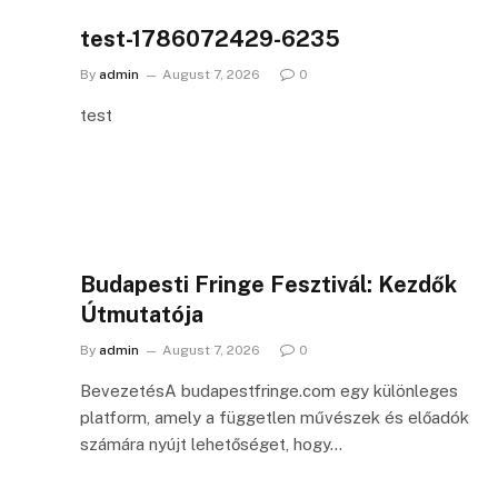
test-1786072429-6235
By
admin
August 7, 2026
0
test
Budapesti Fringe Fesztivál: Kezdők
Útmutatója
By
admin
August 7, 2026
0
BevezetésA budapestfringe.com egy különleges
platform, amely a független művészek és előadók
számára nyújt lehetőséget, hogy…