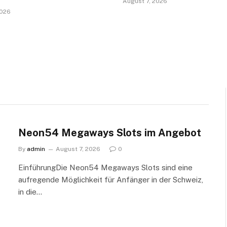
August 7, 2026
2026
Neon54 Megaways Slots im Angebot
By
admin
August 7, 2026
0
EinführungDie Neon54 Megaways Slots sind eine
aufregende Möglichkeit für Anfänger in der Schweiz,
in die…