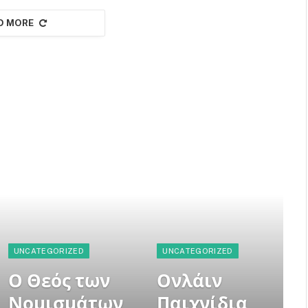
D MORE
UNCATEGORIZED
UNCATEGORIZED
Ο Θεός των
Ονλάιν
Νομισμάτων
Παιχνίδια