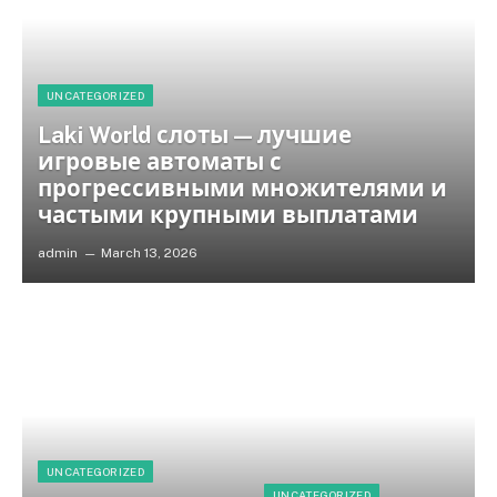
UNCATEGORIZED
Laki World слоты — лучшие
игровые автоматы с
прогрессивными множителями и
частыми крупными выплатами
admin
March 13, 2026
UNCATEGORIZED
UNCATEGORIZED