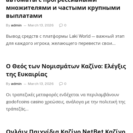
множителями и частыми крупными
выплатами
By
admin
March 13, 2026
0
Вывод средств с платформы Laki World — важный этап
для каждого игрока, желающего перевести свои…
Ο Θεός των Νομισμάτων Καζίνο: Ελέγξις
της Ευκαιρίας
By
admin
March 13, 2026
0
Οι τραπεζικές μεταφορές ενδέχεται να περιλαμβάνουν
godofcoins casino χρεώσεις, ανάλογα με την πολιτική της
τράπεζάς…
Ονλάιν Παιχνίδια Καζίνο NetBet Καζίνο