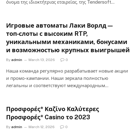
όνομα της ιδιοκτήτριας εταιρείας, της Tendersoft…
Игровые автоматы Лаки Ворлд —
топ‑слоты с высоким RTP,
уникальными механиками, бонусами
и возможностью крупных выигрышей
By
admin
March 13, 2026
0
Наша команда регулярно разрабатывает новые акции
и промо-кампании. Наши зеркала полностью
легальны и соответствуют международным…
Προσφορές* Καζίνο Καλύτερες
Προσφορές* Casino το 2023
By
admin
March 12, 2026
0