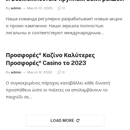
By
admin
March 13, 2026
0
Наша команда регулярно разрабатывает новые акции
и промо-кампании. Наши зеркала полностью
легальны и соответствуют международным…
Προσφορές* Καζίνο Καλύτερες
Προσφορές* Casino το 2023
By
admin
March 12, 2026
0
Ο συγκεκριμένος πάροχος καταβάλλει κάθε δυνατή
προσπάθεια ώστε οι παίκτες να απολαμβάνουν το
παιχνίδι σε…
LOAD MORE