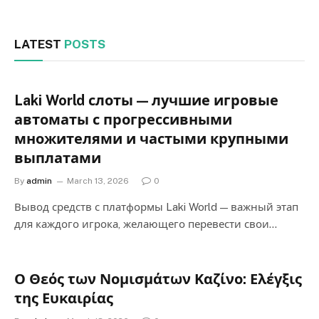
LATEST
POSTS
Laki World слоты — лучшие игровые
автоматы с прогрессивными
множителями и частыми крупными
выплатами
By
admin
March 13, 2026
0
Вывод средств с платформы Laki World — важный этап
для каждого игрока, желающего перевести свои…
Ο Θεός των Νομισμάτων Καζίνο: Ελέγξις
της Ευκαιρίας