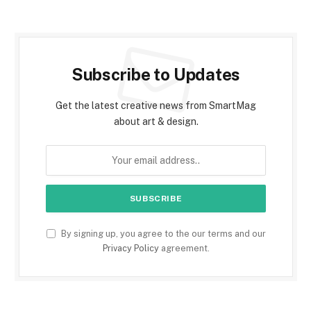
Subscribe to Updates
Get the latest creative news from SmartMag
about art & design.
By signing up, you agree to the our terms and our
Privacy Policy
agreement.