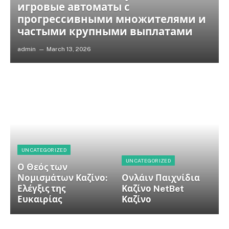
игровые автоматы с
прогрессивными множителями и
частыми крупными выплатами
admin
March 13, 2026
UNCATEGORIZED
UNCATEGORIZED
Ο Θεός των
Νομισμάτων Καζίνο:
Ονλάιν Παιχνίδια
Ελέγξις της
Καζίνο NetBet
Ευκαιρίας
Καζίνο