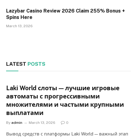
Lazybar Casino Review 2026 Claim 255% Bonus +
Spins Here
March 13, 2026
LATEST
POSTS
Laki World слоты — лучшие игровые
автоматы с прогрессивными
множителями и частыми крупными
выплатами
By
admin
March 13, 2026
0
Вывод средств с платформы Laki World — важный этап