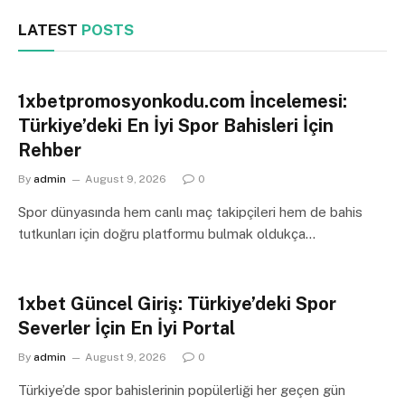
LATEST
POSTS
1xbetpromosyonkodu.com İncelemesi:
Türkiye’deki En İyi Spor Bahisleri İçin
Rehber
By
admin
August 9, 2026
0
Spor dünyasında hem canlı maç takipçileri hem de bahis
tutkunları için doğru platformu bulmak oldukça…
1xbet Güncel Giriş: Türkiye’deki Spor
Severler İçin En İyi Portal
By
admin
August 9, 2026
0
Türkiye’de spor bahislerinin popülerliği her geçen gün