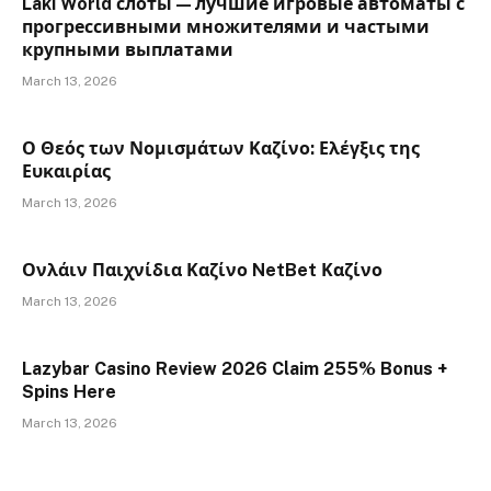
Laki World слоты — лучшие игровые автоматы с
прогрессивными множителями и частыми
крупными выплатами
March 13, 2026
Ο Θεός των Νομισμάτων Καζίνο: Ελέγξις της
Ευκαιρίας
March 13, 2026
Ονλάιν Παιχνίδια Καζίνο NetBet Καζίνο
March 13, 2026
Lazybar Casino Review 2026 Claim 255% Bonus +
Spins Here
March 13, 2026