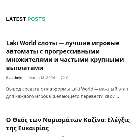
LATEST
POSTS
Laki World слоты — лучшие игровые
автоматы с прогрессивными
множителями и частыми крупными
выплатами
By
admin
March 13, 2026
0
Вывод средств с платформы Laki World — важный этап
для каждого игрока, желающего перевести свои…
Ο Θεός των Νομισμάτων Καζίνο: Ελέγξις
της Ευκαιρίας