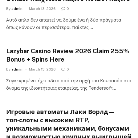
By
admin
March 13, 2026
0
Αυτό απλά δεν απαιτεί να δούμε ένα ή δύο πράγματα
όπως κάνουν οι περισσότεροι παίκτες,…
Lazybar Casino Review 2026 Claim 255%
Bonus + Spins Here
By
admin
March 13, 2026
0
Συγκεκριμένα, έχει άδεια από την αρχή του Κουρασάο στο
όνομα της ιδιοκτήτριας εταιρείας, της Tendersoft…
Игровые автоматы Лаки Ворлд —
топ‑слоты с высоким RTP,
уникальными механиками, бонусами
и возможностью крупных выигрышей