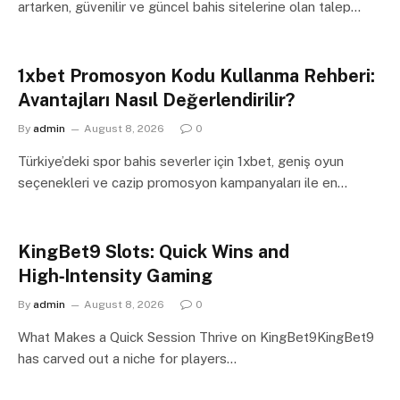
artarken, güvenilir ve güncel bahis sitelerine olan talep…
1xbet Promosyon Kodu Kullanma Rehberi:
Avantajları Nasıl Değerlendirilir?
By
admin
August 8, 2026
0
Türkiye’deki spor bahis severler için 1xbet, geniş oyun
seçenekleri ve cazip promosyon kampanyaları ile en…
KingBet9 Slots: Quick Wins and
High‑Intensity Gaming
By
admin
August 8, 2026
0
What Makes a Quick Session Thrive on KingBet9KingBet9
has carved out a niche for players…