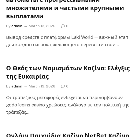
множителями и частыми крупными
выплатами
By
admin
March 13, 2026
0
Вывод средств с платформы Laki World — важный этап
для каждого игрока, желающего перевести свои…
Ο Θεός των Νομισμάτων Καζίνο: Ελέγξις
της Ευκαιρίας
By
admin
March 13, 2026
0
Οι τραπεζικές μεταφορές ενδέχεται να περιλαμβάνουν
godofcoins casino χρεώσεις, ανάλογα με την πολιτική της
τράπεζάς…
Ονλάιν Παιχνίδια Καζίνο NetBet Καζίνο