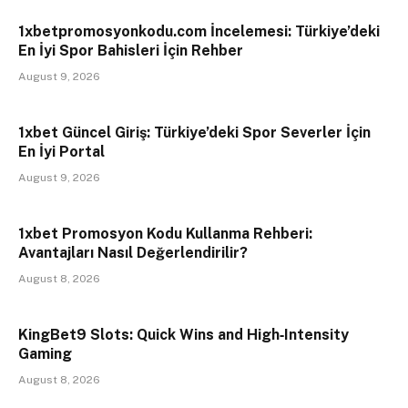
1xbetpromosyonkodu.com İncelemesi: Türkiye’deki
En İyi Spor Bahisleri İçin Rehber
August 9, 2026
1xbet Güncel Giriş: Türkiye’deki Spor Severler İçin
En İyi Portal
August 9, 2026
1xbet Promosyon Kodu Kullanma Rehberi:
Avantajları Nasıl Değerlendirilir?
August 8, 2026
KingBet9 Slots: Quick Wins and High‑Intensity
Gaming
August 8, 2026