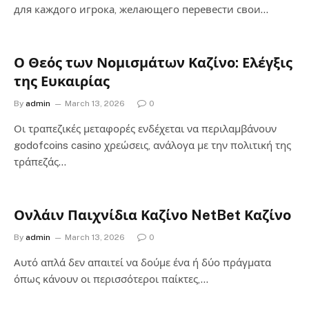
для каждого игрока, желающего перевести свои…
Ο Θεός των Νομισμάτων Καζίνο: Ελέγξις
της Ευκαιρίας
By
admin
March 13, 2026
0
Οι τραπεζικές μεταφορές ενδέχεται να περιλαμβάνουν
godofcoins casino χρεώσεις, ανάλογα με την πολιτική της
τράπεζάς…
Ονλάιν Παιχνίδια Καζίνο NetBet Καζίνο
By
admin
March 13, 2026
0
Αυτό απλά δεν απαιτεί να δούμε ένα ή δύο πράγματα
όπως κάνουν οι περισσότεροι παίκτες,…