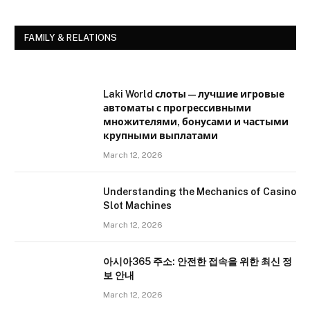
FAMILY & RELATIONS
Laki World слоты — лучшие игровые
автоматы с прогрессивными
множителями, бонусами и частыми
крупными выплатами
March 12, 2026
Understanding the Mechanics of Casino
Slot Machines
March 12, 2026
아시아365 주소: 안전한 접속을 위한 최신 정
보 안내
March 12, 2026