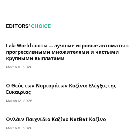
EDITORS'
CHOICE
Laki World слоты — лучшие игровые автоматы с
прогрессивными множителями и частыми
крупными выплатами
March 13, 2026
Ο Θεός των Νομισμάτων Καζίνο: Ελέγξις της
Ευκαιρίας
March 13, 2026
Ονλάιν Παιχνίδια Καζίνο NetBet Καζίνο
March 13, 2026