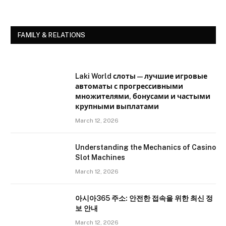
FAMILY & RELATIONS
Laki World слоты — лучшие игровые
автоматы с прогрессивными
множителями, бонусами и частыми
крупными выплатами
March 12, 2026
Understanding the Mechanics of Casino
Slot Machines
March 12, 2026
아시아365 주소: 안전한 접속을 위한 최신 정
보 안내
March 12, 2026