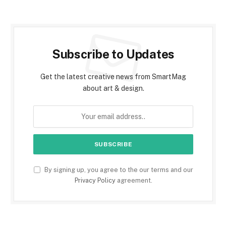
Subscribe to Updates
Get the latest creative news from SmartMag
about art & design.
By signing up, you agree to the our terms and our
Privacy Policy
agreement.