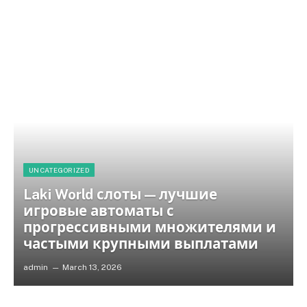
UNCATEGORIZED
Laki World слоты — лучшие
игровые автоматы с
прогрессивными множителями и
частыми крупными выплатами
admin
March 13, 2026