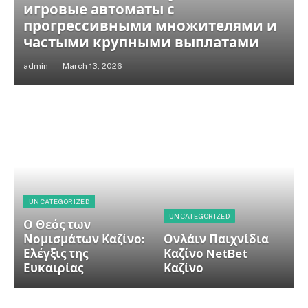
игровые автоматы с
прогрессивными множителями и
частыми крупными выплатами
admin
March 13, 2026
UNCATEGORIZED
UNCATEGORIZED
Ο Θεός των
Νομισμάτων Καζίνο:
Ονλάιν Παιχνίδια
Ελέγξις της
Καζίνο NetBet
Ευκαιρίας
Καζίνο