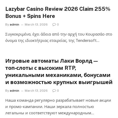
Lazybar Casino Review 2026 Claim 255%
Bonus + Spins Here
By
admin
March 13, 2026
0
Συγκεκριμένα, έχει άδεια από την αρχή του Κουρασάο στο
όνομα της ιδιοκτήτριας εταιρείας, της Tendersoft…
Игровые автоматы Лаки Ворлд —
топ‑слоты с высоким RTP,
уникальными механиками, бонусами
и возможностью крупных выигрышей
By
admin
March 13, 2026
0
Наша команда регулярно разрабатывает новые акции
и промо-кампании. Наши зеркала полностью
легальны и соответствуют международным…