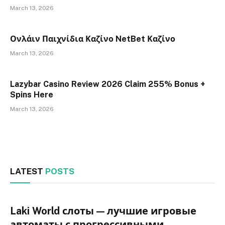
March 13, 2026
Ονλάιν Παιχνίδια Καζίνο NetBet Καζίνο
March 13, 2026
Lazybar Casino Review 2026 Claim 255% Bonus +
Spins Here
March 13, 2026
LATEST
POSTS
Laki World слоты — лучшие игровые
автоматы с прогрессивными