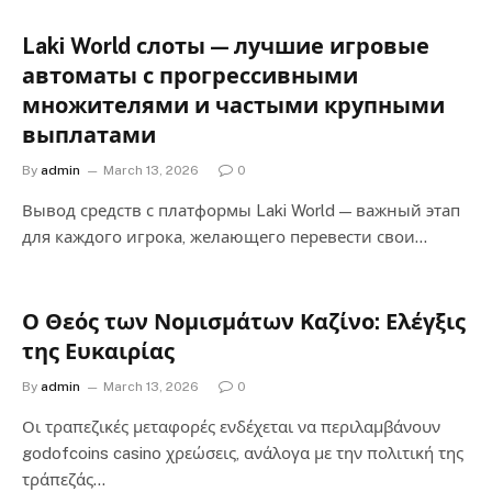
Laki World слоты — лучшие игровые
автоматы с прогрессивными
множителями и частыми крупными
выплатами
By
admin
March 13, 2026
0
Вывод средств с платформы Laki World — важный этап
для каждого игрока, желающего перевести свои…
Ο Θεός των Νομισμάτων Καζίνο: Ελέγξις
της Ευκαιρίας
By
admin
March 13, 2026
0
Οι τραπεζικές μεταφορές ενδέχεται να περιλαμβάνουν
godofcoins casino χρεώσεις, ανάλογα με την πολιτική της
τράπεζάς…