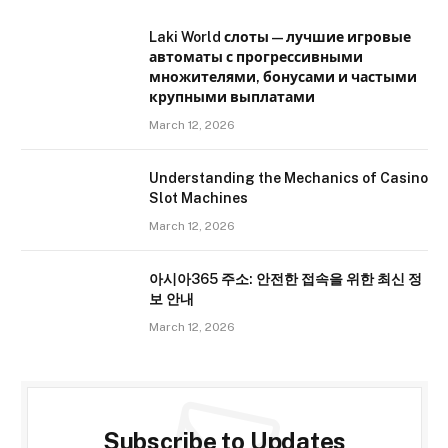
Laki World слоты — лучшие игровые
автоматы с прогрессивными
множителями, бонусами и частыми
крупными выплатами
March 12, 2026
Understanding the Mechanics of Casino
Slot Machines
March 12, 2026
아시아365 주소: 안전한 접속을 위한 최신 정
보 안내
March 12, 2026
Subscribe to Updates