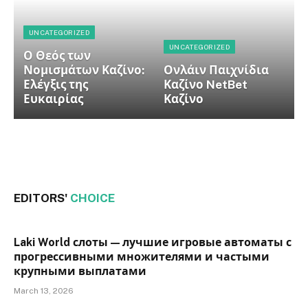
UNCATEGORIZED
UNCATEGORIZED
Ο Θεός των
Νομισμάτων Καζίνο:
Ονλάιν Παιχνίδια
Ελέγξις της
Καζίνο NetBet
Ευκαιρίας
Καζίνο
EDITORS'
CHOICE
Laki World слоты — лучшие игровые автоматы с
прогрессивными множителями и частыми
крупными выплатами
March 13, 2026