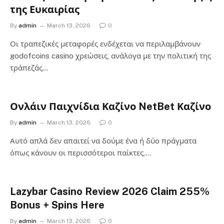
της Ευκαιρίας
By
admin
March 13, 2026
0
Οι τραπεζικές μεταφορές ενδέχεται να περιλαμβάνουν
godofcoins casino χρεώσεις, ανάλογα με την πολιτική της
τράπεζάς…
Ονλάιν Παιχνίδια Καζίνο NetBet Καζίνο
By
admin
March 13, 2026
0
Αυτό απλά δεν απαιτεί να δούμε ένα ή δύο πράγματα
όπως κάνουν οι περισσότεροι παίκτες,…
Lazybar Casino Review 2026 Claim 255%
Bonus + Spins Here
By
admin
March 13, 2026
0