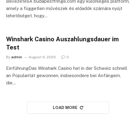
BevezetésA budapestfringe.com egy különleges platform,
amely a független művészek és előadók számára nyújt
lehetőséget, hogy…
Winshark Casino Auszahlungsdauer im
Test
By
admin
August 6, 2026
0
EinführungDas Winshark Casino hat in der Schweiz schnell
an Popularität gewonnen, insbesondere bei Anfängern,
die…
LOAD MORE