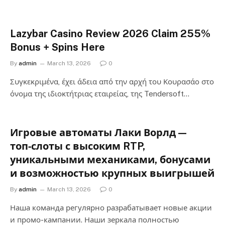
Lazybar Casino Review 2026 Claim 255%
Bonus + Spins Here
By
admin
March 13, 2026
0
Συγκεκριμένα, έχει άδεια από την αρχή του Κουρασάο στο
όνομα της ιδιοκτήτριας εταιρείας, της Tendersoft…
Игровые автоматы Лаки Ворлд —
топ‑слоты с высоким RTP,
уникальными механиками, бонусами
и возможностью крупных выигрышей
By
admin
March 13, 2026
0
Наша команда регулярно разрабатывает новые акции
и промо-кампании. Наши зеркала полностью