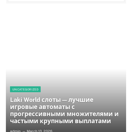
UNCATEGORIZED
Laki World слоты — лучшие
игровые автоматы с
прогрессивными множителями и
частыми крупными выплатами
admin
March 13, 2026