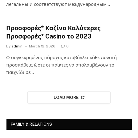
легальны и соответствуют международным…
Προσφορές* Καζίνο Καλύτερες
Προσφορές* Casino το 2023
By
admin
March 12, 2026
0
Ο συγκεκριμένος πάροχος καταβάλλει κάθε δυνατή
προσπάθεια ώστε οι παίκτες να απολαμβάνουν το
παιχνίδι σε…
LOAD MORE
FAMILY & RELATIONS