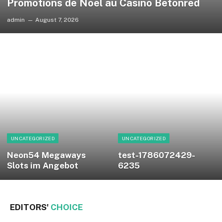
Promotions de Noël au Casino Betonred
admin
August 7, 2026
UNCATEGORIZED
UNCATEGORIZED
Neon54 Megaways
test-1786072429-
Slots im Angebot
6235
EDITORS'
CHOICE