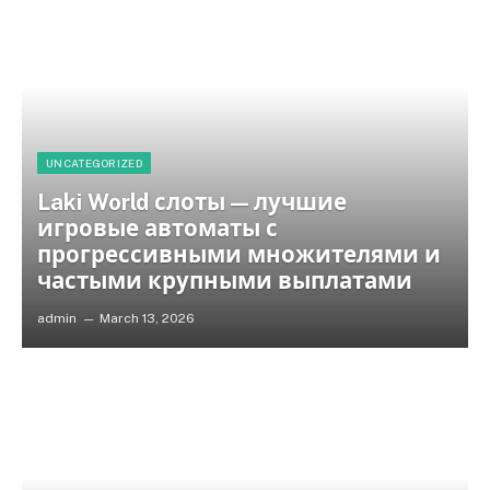
UNCATEGORIZED
Laki World слоты — лучшие
игровые автоматы с
прогрессивными множителями и
частыми крупными выплатами
admin
March 13, 2026