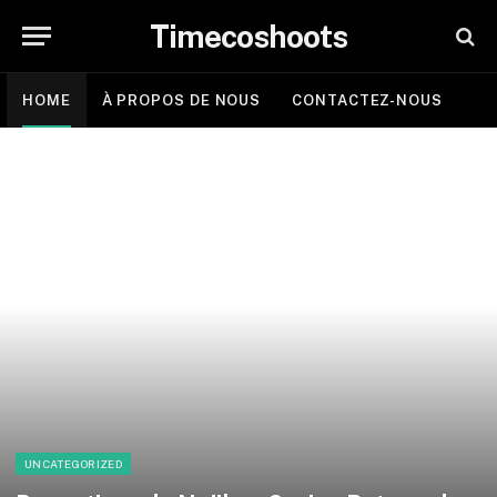
Timecoshoots
HOME
À PROPOS DE NOUS
CONTACTEZ-NOUS
UNCATEGORIZED