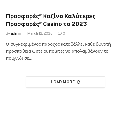
Προσφορές* Καζίνο Καλύτερες
Προσφορές* Casino το 2023
By
admin
March 12, 2026
0
Ο συγκεκριμένος πάροχος καταβάλλει κάθε δυνατή
προσπάθεια ώστε οι παίκτες να απολαμβάνουν το
παιχνίδι σε…
LOAD MORE