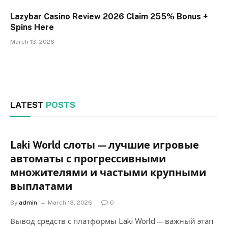
Lazybar Casino Review 2026 Claim 255% Bonus +
Spins Here
March 13, 2026
LATEST
POSTS
Laki World слоты — лучшие игровые
автоматы с прогрессивными
множителями и частыми крупными
выплатами
By
admin
March 13, 2026
0
Вывод средств с платформы Laki World — важный этап