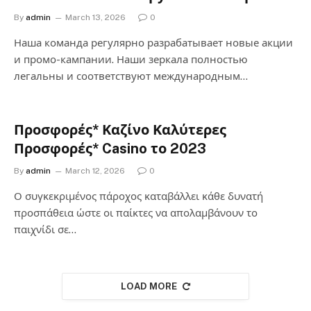
By
admin
March 13, 2026
0
Наша команда регулярно разрабатывает новые акции
и промо-кампании. Наши зеркала полностью
легальны и соответствуют международным…
Προσφορές* Καζίνο Καλύτερες
Προσφορές* Casino το 2023
By
admin
March 12, 2026
0
Ο συγκεκριμένος πάροχος καταβάλλει κάθε δυνατή
προσπάθεια ώστε οι παίκτες να απολαμβάνουν το
παιχνίδι σε…
LOAD MORE