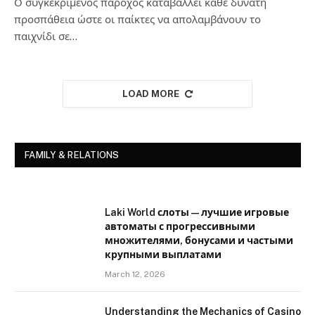
Ο συγκεκριμένος πάροχος καταβάλλει κάθε δυνατή
προσπάθεια ώστε οι παίκτες να απολαμβάνουν το
παιχνίδι σε…
LOAD MORE
FAMILY & RELATIONS
Laki World слоты — лучшие игровые
автоматы с прогрессивными
множителями, бонусами и частыми
крупными выплатами
March 12, 2026
Understanding the Mechanics of Casino