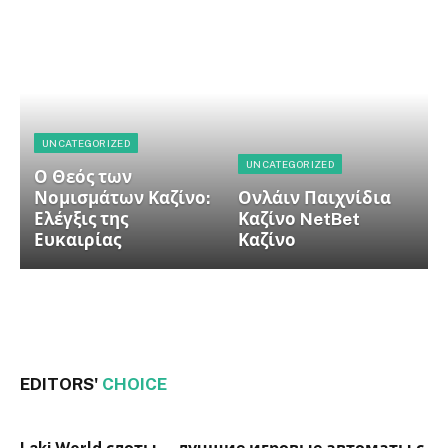
UNCATEGORIZED
UNCATEGORIZED
Ο Θεός των
Νομισμάτων Καζίνο:
Ονλάιν Παιχνίδια
Ελέγξις της
Καζίνο NetBet
Ευκαιρίας
Καζίνο
EDITORS'
CHOICE