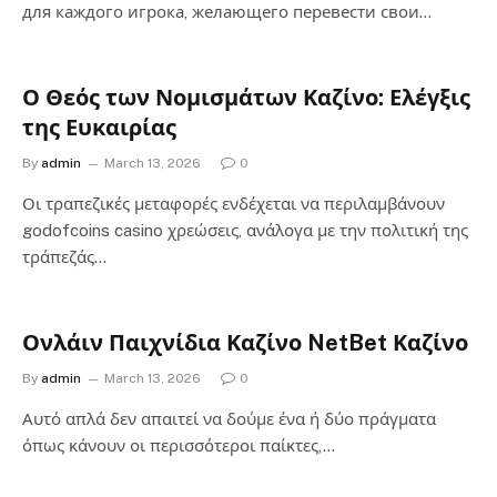
для каждого игрока, желающего перевести свои…
Ο Θεός των Νομισμάτων Καζίνο: Ελέγξις
της Ευκαιρίας
By
admin
March 13, 2026
0
Οι τραπεζικές μεταφορές ενδέχεται να περιλαμβάνουν
godofcoins casino χρεώσεις, ανάλογα με την πολιτική της
τράπεζάς…
Ονλάιν Παιχνίδια Καζίνο NetBet Καζίνο
By
admin
March 13, 2026
0
Αυτό απλά δεν απαιτεί να δούμε ένα ή δύο πράγματα
όπως κάνουν οι περισσότεροι παίκτες,…