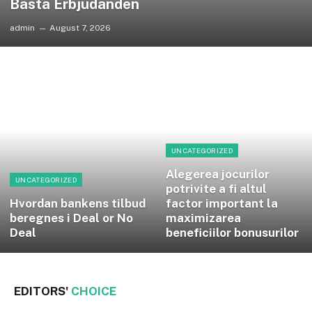
Bästa Erbjudanden
admin
August 7, 2026
UNCATEGORIZED
Alegerea jocurilor
UNCATEGORIZED
potrivite a fi altul
Hvordan bankens tilbud
factor important la
beregnes i Deal or No
maximizarea
Deal
beneficiilor bonusurilor
EDITORS'
CHOICE