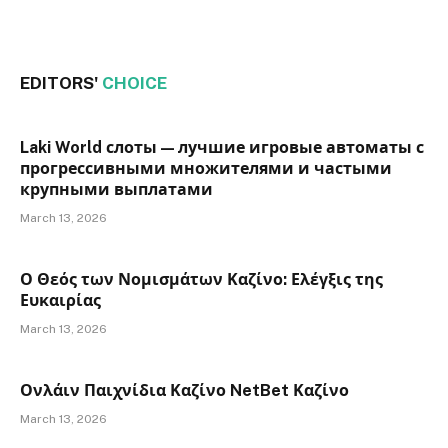
EDITORS'
CHOICE
Laki World слоты — лучшие игровые автоматы с
прогрессивными множителями и частыми
крупными выплатами
March 13, 2026
Ο Θεός των Νομισμάτων Καζίνο: Ελέγξις της
Ευκαιρίας
March 13, 2026
Ονλάιν Παιχνίδια Καζίνο NetBet Καζίνο
March 13, 2026