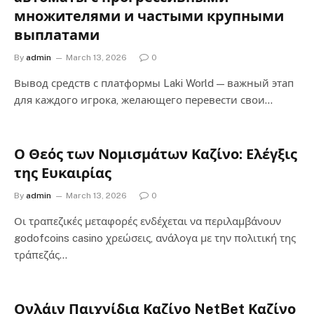
множителями и частыми крупными
выплатами
By
admin
March 13, 2026
0
Вывод средств с платформы Laki World — важный этап
для каждого игрока, желающего перевести свои…
Ο Θεός των Νομισμάτων Καζίνο: Ελέγξις
της Ευκαιρίας
By
admin
March 13, 2026
0
Οι τραπεζικές μεταφορές ενδέχεται να περιλαμβάνουν
godofcoins casino χρεώσεις, ανάλογα με την πολιτική της
τράπεζάς…
Ονλάιν Παιχνίδια Καζίνο NetBet Καζίνο