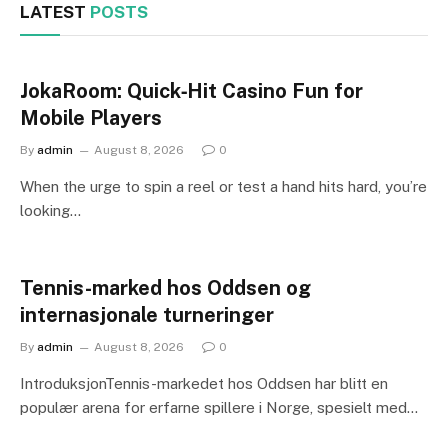
LATEST
POSTS
JokaRoom: Quick‑Hit Casino Fun for
Mobile Players
By
admin
August 8, 2026
0
When the urge to spin a reel or test a hand hits hard, you’re
looking…
Tennis-marked hos Oddsen og
internasjonale turneringer
By
admin
August 8, 2026
0
IntroduksjonTennis-markedet hos Oddsen har blitt en
populær arena for erfarne spillere i Norge, spesielt med…