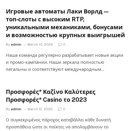
Игровые автоматы Лаки Ворлд —
топ‑слоты с высоким RTP,
уникальными механиками, бонусами
и возможностью крупных выигрышей
By
admin
March 13, 2026
0
Наша команда регулярно разрабатывает новые акции
и промо-кампании. Наши зеркала полностью
легальны и соответствуют международным…
Προσφορές* Καζίνο Καλύτερες
Προσφορές* Casino το 2023
By
admin
March 12, 2026
0
Ο συγκεκριμένος πάροχος καταβάλλει κάθε δυνατή
προσπάθεια ώστε οι παίκτες να απολαμβάνουν το