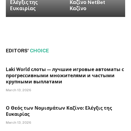
Ελέγξις της
Καζίνο NetBet
Ευκαιρίας
Καζίνο
EDITORS'
CHOICE
Laki World слоты — лучшие игровые автоматы с
прогрессивными множителями и частыми
крупными выплатами
March 13, 2026
Ο Θεός των Νομισμάτων Καζίνο: Ελέγξις της
Ευκαιρίας
March 13, 2026