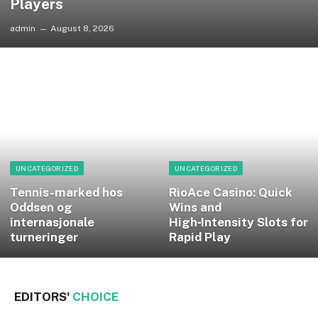
Players
admin
August 8, 2026
UNCATEGORIZED
UNCATEGORIZED
Tennis-marked hos
RioAce Casino: Quick
Oddsen og
Wins and
internasjonale
High‑Intensity Slots for
turneringer
Rapid Play
EDITORS'
CHOICE