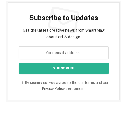
Subscribe to Updates
Get the latest creative news from SmartMag
about art & design.
By signing up, you agree to the our terms and our
Privacy Policy
agreement.