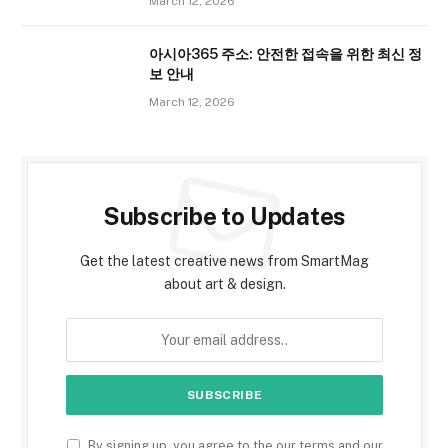
March 12, 2026
아시아365 주소: 안전한 접속을 위한 최신 정
보 안내
March 12, 2026
Subscribe to Updates
Get the latest creative news from SmartMag
about art & design.
By signing up, you agree to the our terms and our