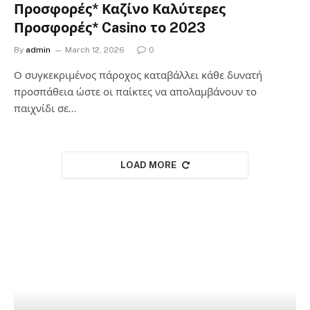
Προσφορές* Καζίνο Καλύτερες
Προσφορές* Casino το 2023
By
admin
March 12, 2026
0
Ο συγκεκριμένος πάροχος καταβάλλει κάθε δυνατή
προσπάθεια ώστε οι παίκτες να απολαμβάνουν το
παιχνίδι σε…
LOAD MORE