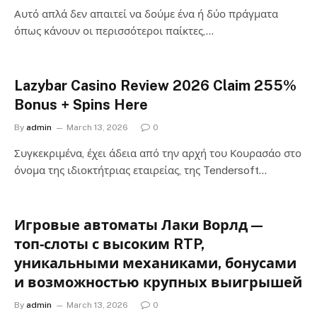
Αυτό απλά δεν απαιτεί να δούμε ένα ή δύο πράγματα
όπως κάνουν οι περισσότεροι παίκτες,…
Lazybar Casino Review 2026 Claim 255%
Bonus + Spins Here
By
admin
March 13, 2026
0
Συγκεκριμένα, έχει άδεια από την αρχή του Κουρασάο στο
όνομα της ιδιοκτήτριας εταιρείας, της Tendersoft…
Игровые автоматы Лаки Ворлд —
топ‑слоты с высоким RTP,
уникальными механиками, бонусами
и возможностью крупных выигрышей
By
admin
March 13, 2026
0