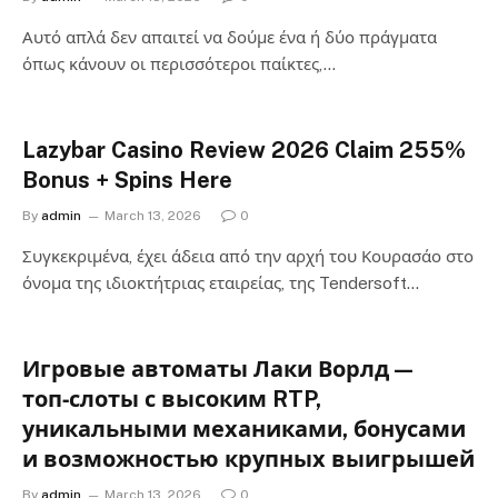
Αυτό απλά δεν απαιτεί να δούμε ένα ή δύο πράγματα
όπως κάνουν οι περισσότεροι παίκτες,…
Lazybar Casino Review 2026 Claim 255%
Bonus + Spins Here
By
admin
March 13, 2026
0
Συγκεκριμένα, έχει άδεια από την αρχή του Κουρασάο στο
όνομα της ιδιοκτήτριας εταιρείας, της Tendersoft…
Игровые автоматы Лаки Ворлд —
топ‑слоты с высоким RTP,
уникальными механиками, бонусами
и возможностью крупных выигрышей
By
admin
March 13, 2026
0