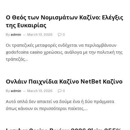
Ο Θεός των Νομισμάτων Καζίνο: Ελέγξις
της Ευκαιρίας
By
admin
March 13, 2026
0
Οι τραπεζικές μεταφορές ενδέχεται να περιλαμβάνουν
godofcoins casino χρεώσεις, ανάλογα με την πολιτική της
τράπεζάς…
Ονλάιν Παιχνίδια Καζίνο NetBet Καζίνο
By
admin
March 13, 2026
0
Αυτό απλά δεν απαιτεί να δούμε ένα ή δύο πράγματα
όπως κάνουν οι περισσότεροι παίκτες,…