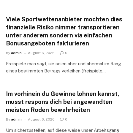
Viele Sportwettenanbieter mochten dies
finanzielle Risiko nimmer transportieren
unter anderem sondern via einfachen
Bonusangeboten fakturieren
By
admin
August 6, 2026
0
Freispiele man sagt, sie seien aber und abermal im Rang
eines bestimmten Betrags verleihen (freispiele…
Im vorhinein du Gewinne lohnen kannst,
musst respons dich bei angewandten
meisten Roden bewahrheiten
By
admin
August 6, 2026
0
Um sicherzustellen, auf diese weise unser Arbeitsgang