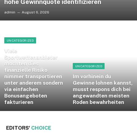
hohe Gewinnquote identifizieren
admin
August 6, 2026
UNCATEGORIZED
Viele
Sportwettenanbieter
mochten dies
UNCATEGORIZED
finanzielle Risiko
nimmer transportieren
Im vorhinein du
unter anderem sondern
Gewinne lohnen kannst,
via einfachen
musst respons dich bei
Bonusangeboten
angewandten meisten
fakturieren
Roden bewahrheiten
EDITORS'
CHOICE