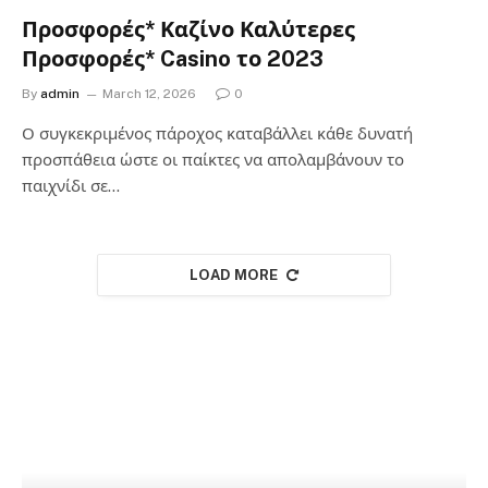
Προσφορές* Καζίνο Καλύτερες
Προσφορές* Casino το 2023
By
admin
March 12, 2026
0
Ο συγκεκριμένος πάροχος καταβάλλει κάθε δυνατή
προσπάθεια ώστε οι παίκτες να απολαμβάνουν το
παιχνίδι σε…
LOAD MORE