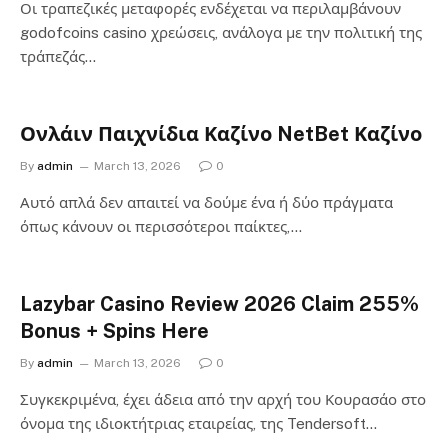
Οι τραπεζικές μεταφορές ενδέχεται να περιλαμβάνουν
godofcoins casino χρεώσεις, ανάλογα με την πολιτική της
τράπεζάς…
Ονλάιν Παιχνίδια Καζίνο NetBet Καζίνο
By
admin
March 13, 2026
0
Αυτό απλά δεν απαιτεί να δούμε ένα ή δύο πράγματα
όπως κάνουν οι περισσότεροι παίκτες,…
Lazybar Casino Review 2026 Claim 255%
Bonus + Spins Here
By
admin
March 13, 2026
0
Συγκεκριμένα, έχει άδεια από την αρχή του Κουρασάο στο
όνομα της ιδιοκτήτριας εταιρείας, της Tendersoft…