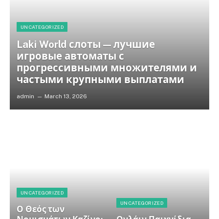
UNCATEGORIZED
Laki World слоты — лучшие
игровые автоматы с
прогрессивными множителями и
частыми крупными выплатами
admin
March 13, 2026
UNCATEGORIZED
UNCATEGORIZED
Ο Θεός των