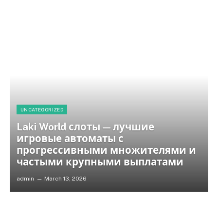
UNCATEGORIZED
Laki World слоты — лучшие
игровые автоматы с
прогрессивными множителями и
частыми крупными выплатами
admin
March 13, 2026