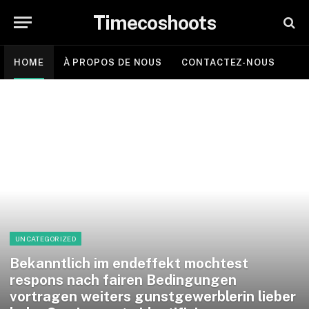
Timecoshoots
HOME
À PROPOS DE NOUS
CONTACTEZ-NOUS
UNCATEGORIZED
Bekanntlich im endeffekt mochtest
respons nach fairen Bedingungen
vortragen weiters gunstgewerblerin lieber