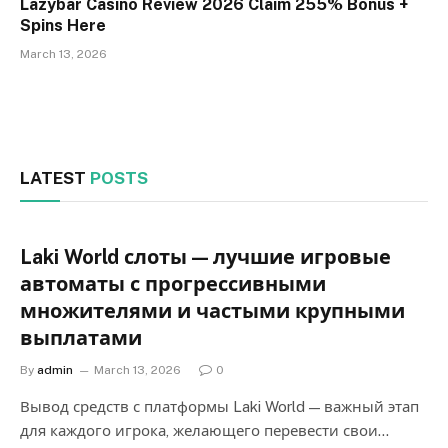
Lazybar Casino Review 2026 Claim 255% Bonus +
Spins Here
March 13, 2026
LATEST
POSTS
Laki World слоты — лучшие игровые
автоматы с прогрессивными
множителями и частыми крупными
выплатами
By
admin
March 13, 2026
0
Вывод средств с платформы Laki World — важный этап
для каждого игрока, желающего перевести свои…