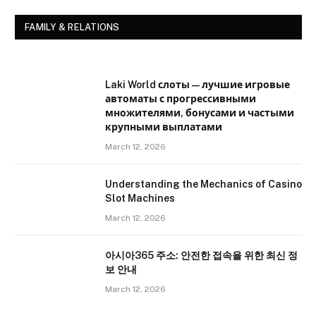
FAMILY & RELATIONS
Laki World слоты — лучшие игровые
автоматы с прогрессивными
множителями, бонусами и частыми
крупными выплатами
March 12, 2026
Understanding the Mechanics of Casino
Slot Machines
March 12, 2026
아시아365 주소: 안전한 접속을 위한 최신 정
보 안내
March 12, 2026