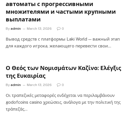
автоматы с прогрессивными
множителями и частыми крупными
выплатами
By
admin
March 13, 2026
0
Вывод средств с платформы Laki World — важный этап
для каждого игрока, желающего перевести свои…
Ο Θεός των Νομισμάτων Καζίνο: Ελέγξις
της Ευκαιρίας
By
admin
March 13, 2026
0
Οι τραπεζικές μεταφορές ενδέχεται να περιλαμβάνουν
godofcoins casino χρεώσεις, ανάλογα με την πολιτική της
τράπεζάς…