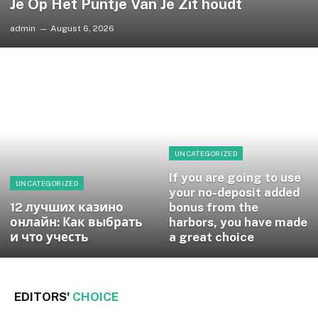
Je Op Het Puntje Van Je Zit houdt
admin
August 6, 2026
UNCATEGORIZED
If you are going to use
UNCATEGORIZED
your no-deposit added
12 лучших казино
bonus from the
онлайн: Как выбрать
harbors, you have made
и что учесть
a great choice
EDITORS'
CHOICE