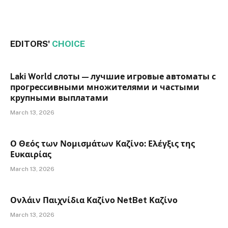
EDITORS'
CHOICE
Laki World слоты — лучшие игровые автоматы с
прогрессивными множителями и частыми
крупными выплатами
March 13, 2026
Ο Θεός των Νομισμάτων Καζίνο: Ελέγξις της
Ευκαιρίας
March 13, 2026
Ονλάιν Παιχνίδια Καζίνο NetBet Καζίνο
March 13, 2026