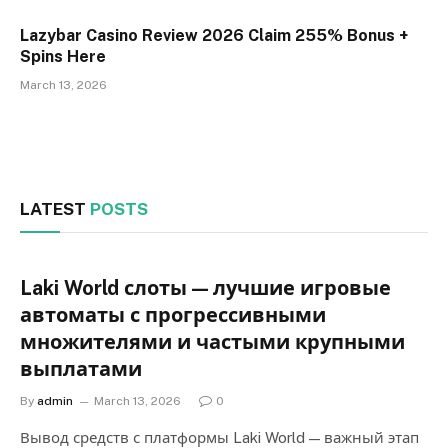
Lazybar Casino Review 2026 Claim 255% Bonus +
Spins Here
March 13, 2026
LATEST
POSTS
Laki World слоты — лучшие игровые
автоматы с прогрессивными
множителями и частыми крупными
выплатами
By
admin
March 13, 2026
0
Вывод средств с платформы Laki World — важный этап