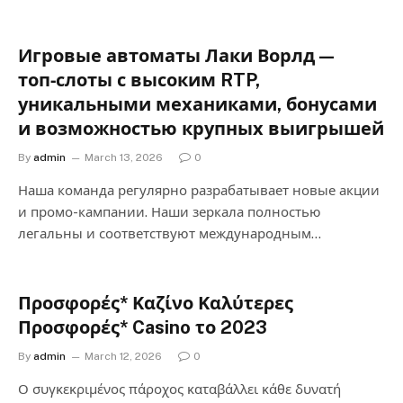
Игровые автоматы Лаки Ворлд —
топ‑слоты с высоким RTP,
уникальными механиками, бонусами
и возможностью крупных выигрышей
By
admin
March 13, 2026
0
Наша команда регулярно разрабатывает новые акции
и промо-кампании. Наши зеркала полностью
легальны и соответствуют международным…
Προσφορές* Καζίνο Καλύτερες
Προσφορές* Casino το 2023
By
admin
March 12, 2026
0
Ο συγκεκριμένος πάροχος καταβάλλει κάθε δυνατή