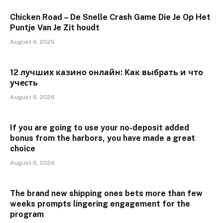
Chicken Road – De Snelle Crash Game Die Je Op Het
Puntje Van Je Zit houdt
August 6, 2026
12 лучших казино онлайн: Как выбрать и что
учесть
August 6, 2026
If you are going to use your no-deposit added
bonus from the harbors, you have made a great
choice
August 6, 2026
The brand new shipping ones bets more than few
weeks prompts lingering engagement for the
program