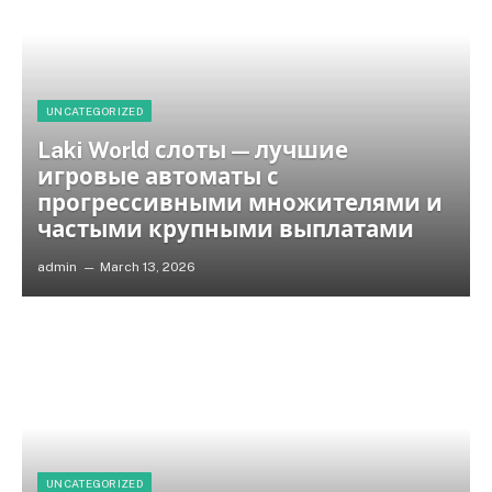
UNCATEGORIZED
Laki World слоты — лучшие
игровые автоматы с
прогрессивными множителями и
частыми крупными выплатами
admin
March 13, 2026
UNCATEGORIZED