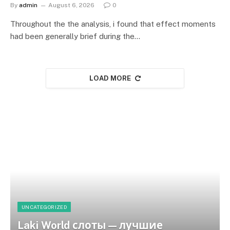
By
admin
August 6, 2026
0
Throughout the the analysis, i found that effect moments
had been generally brief during the…
LOAD MORE
UNCATEGORIZED
Laki World слоты — лучшие