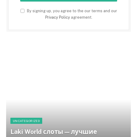
By signing up, you agree to the our terms and our
Privacy Policy
agreement.
UNCATEGORIZED
Laki World слоты — лучшие