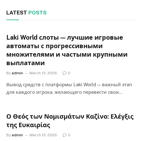
LATEST
POSTS
Laki World слоты — лучшие игровые
автоматы с прогрессивными
множителями и частыми крупными
выплатами
By
admin
March 13, 2026
0
Вывод средств с платформы Laki World — важный этап
для каждого игрока, желающего перевести свои…
Ο Θεός των Νομισμάτων Καζίνο: Ελέγξις
της Ευκαιρίας
By
admin
March 13, 2026
0