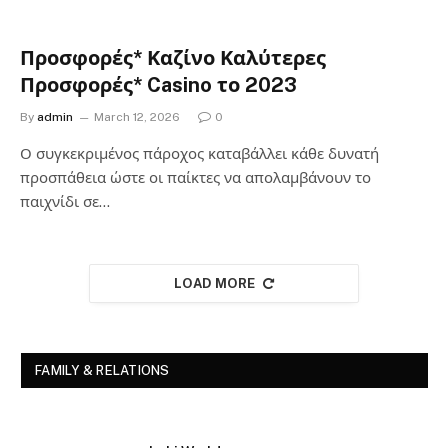
Προσφορές* Καζίνο Καλύτερες
Προσφορές* Casino το 2023
By
admin
March 12, 2026
0
Ο συγκεκριμένος πάροχος καταβάλλει κάθε δυνατή
προσπάθεια ώστε οι παίκτες να απολαμβάνουν το
παιχνίδι σε…
LOAD MORE
FAMILY & RELATIONS