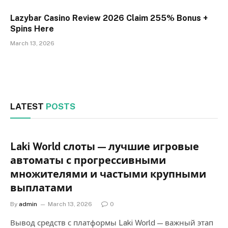
Lazybar Casino Review 2026 Claim 255% Bonus +
Spins Here
March 13, 2026
LATEST
POSTS
Laki World слоты — лучшие игровые
автоматы с прогрессивными
множителями и частыми крупными
выплатами
By
admin
March 13, 2026
0
Вывод средств с платформы Laki World — важный этап