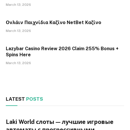
March 13, 2026
Ονλάιν Παιχνίδια Καζίνο NetBet Καζίνο
March 13, 2026
Lazybar Casino Review 2026 Claim 255% Bonus +
Spins Here
March 13, 2026
LATEST
POSTS
Laki World слоты — лучшие игровые
автоматы с прогрессивными