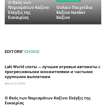
Ο Θεός των
Νομισμάτων Καζίνο:
Ονλάιν Παιχνίδια
Ελέγξις της
Καζίνο NetBet
Ευκαιρίας
Καζίνο
EDITORS'
CHOICE
Laki World слоты — лучшие игровые автоматы с
прогрессивными множителями и частыми
крупными выплатами
March 13, 2026
Ο Θεός των Νομισμάτων Καζίνο: Ελέγξις της
Ευκαιρίας