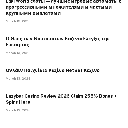
Laki World слоты — лучшие игровые автоматы с
прогрессивными множителями и частыми
крупными выплатами
March 13, 2026
Ο Θεός των Νομισμάτων Καζίνο: Ελέγξις της
Ευκαιρίας
March 13, 2026
Ονλάιν Παιχνίδια Καζίνο NetBet Καζίνο
March 13, 2026
Lazybar Casino Review 2026 Claim 255% Bonus +
Spins Here
March 13, 2026