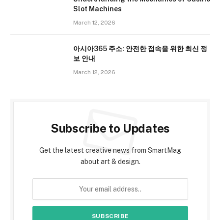
Slot Machines
March 12, 2026
아시아365 주소: 안전한 접속을 위한 최신 정
보 안내
March 12, 2026
Subscribe to Updates
Get the latest creative news from SmartMag
about art & design.