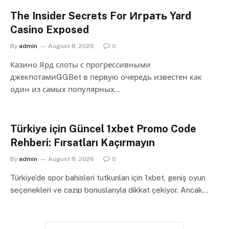
The Insider Secrets For Играть Yard
Casino Exposed
By
admin
August 8, 2026
0
Казино Ярд слоты с прогрессивными
джекпотамиGGBet в первую очередь известен как
один из самых популярных…
Türkiye için Güncel 1xbet Promo Code
Rehberi: Fırsatları Kaçırmayın
By
admin
August 8, 2026
0
Türkiye’de spor bahisleri tutkunları için 1xbet, geniş oyun
seçenekleri ve cazip bonuslarıyla dikkat çekiyor. Ancak…