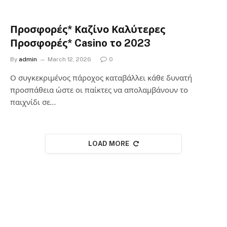
Προσφορές* Καζίνο Καλύτερες
Προσφορές* Casino το 2023
By
admin
March 12, 2026
0
Ο συγκεκριμένος πάροχος καταβάλλει κάθε δυνατή
προσπάθεια ώστε οι παίκτες να απολαμβάνουν το
παιχνίδι σε…
LOAD MORE