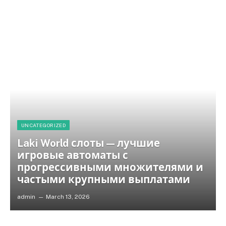
UNCATEGORIZED
Laki World слоты — лучшие
игровые автоматы с
прогрессивными множителями и
частыми крупными выплатами
admin
March 13, 2026