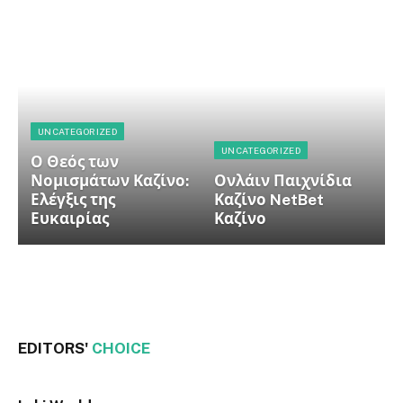
UNCATEGORIZED
UNCATEGORIZED
Ο Θεός των
Νομισμάτων Καζίνο:
Ονλάιν Παιχνίδια
Ελέγξις της
Καζίνο NetBet
Ευκαιρίας
Καζίνο
EDITORS'
CHOICE