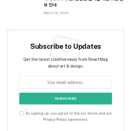
보 안내
March 12, 2026
Subscribe to Updates
Get the latest creative news from SmartMag
about art & design.
By signing up, you agree to the our terms and our
Privacy Policy
agreement.