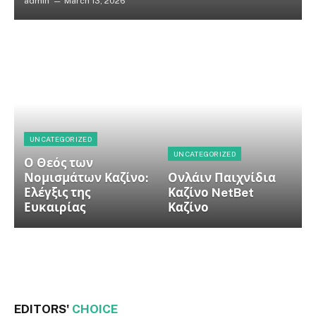
admin
March 13, 2026
UNCATEGORIZED
UNCATEGORIZED
Ο Θεός των
Νομισμάτων Καζίνο:
Ονλάιν Παιχνίδια
Ελέγξις της
Καζίνο NetBet
Ευκαιρίας
Καζίνο
EDITORS'
CHOICE