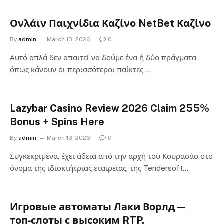
Ονλάιν Παιχνίδια Καζίνο NetBet Καζίνο
By
admin
March 13, 2026
0
Αυτό απλά δεν απαιτεί να δούμε ένα ή δύο πράγματα
όπως κάνουν οι περισσότεροι παίκτες,…
Lazybar Casino Review 2026 Claim 255%
Bonus + Spins Here
By
admin
March 13, 2026
0
Συγκεκριμένα, έχει άδεια από την αρχή του Κουρασάο στο
όνομα της ιδιοκτήτριας εταιρείας, της Tendersoft…
Игровые автоматы Лаки Ворлд —
топ‑слоты с высоким RTP,