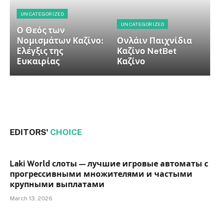
UNCATEGORIZED
UNCATEGORIZED
Ο Θεός των
Νομισμάτων Καζίνο:
Ονλάιν Παιχνίδια
Ελέγξις της
Καζίνο NetBet
Ευκαιρίας
Καζίνο
EDITORS'
CHOICE
Laki World слоты — лучшие игровые автоматы с
прогрессивными множителями и частыми
крупными выплатами
March 13, 2026