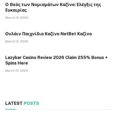
Ο Θεός των Νομισμάτων Καζίνο: Ελέγξις της
Ευκαιρίας
March 13, 2026
Ονλάιν Παιχνίδια Καζίνο NetBet Καζίνο
March 13, 2026
Lazybar Casino Review 2026 Claim 255% Bonus +
Spins Here
March 13, 2026
LATEST
POSTS