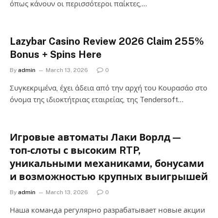
όπως κάνουν οι περισσότεροι παίκτες,…
Lazybar Casino Review 2026 Claim 255%
Bonus + Spins Here
By
admin
March 13, 2026
0
Συγκεκριμένα, έχει άδεια από την αρχή του Κουρασάο στο
όνομα της ιδιοκτήτριας εταιρείας, της Tendersoft…
Игровые автоматы Лаки Ворлд —
топ‑слоты с высоким RTP,
уникальными механиками, бонусами
и возможностью крупных выигрышей
By
admin
March 13, 2026
0
Наша команда регулярно разрабатывает новые акции