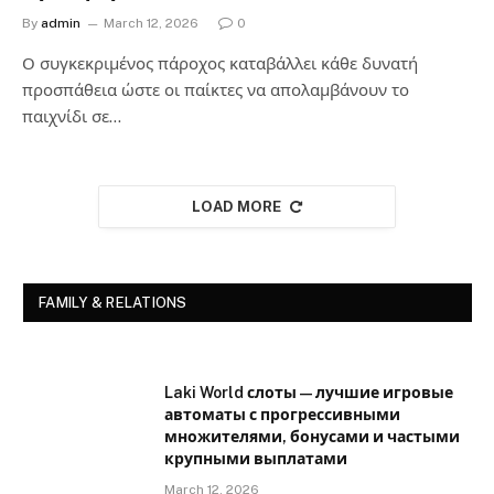
By
admin
March 12, 2026
0
Ο συγκεκριμένος πάροχος καταβάλλει κάθε δυνατή
προσπάθεια ώστε οι παίκτες να απολαμβάνουν το
παιχνίδι σε…
LOAD MORE
FAMILY & RELATIONS
Laki World слоты — лучшие игровые
автоматы с прогрессивными
множителями, бонусами и частыми
крупными выплатами
March 12, 2026