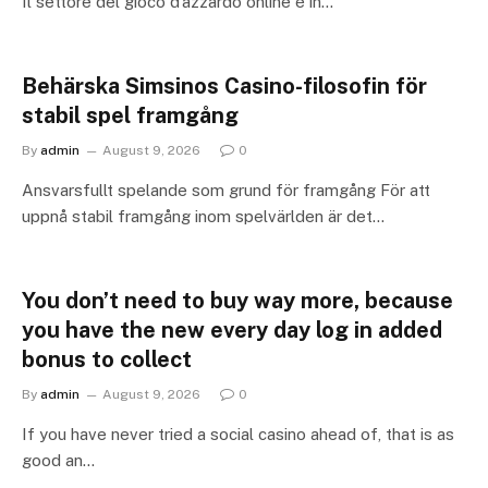
Il settore del gioco d’azzardo online è in…
Behärska Simsinos Casino-filosofin för
stabil spel framgång
By
admin
August 9, 2026
0
Ansvarsfullt spelande som grund för framgång För att
uppnå stabil framgång inom spelvärlden är det…
You don’t need to buy way more, because
you have the new every day log in added
bonus to collect
By
admin
August 9, 2026
0
If you have never tried a social casino ahead of, that is as
good an…