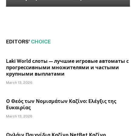
EDITORS'
CHOICE
Laki World слоты — лучшие игровые автоматы с
прогрессивными множителями и частыми
крупными выплатами
March 13, 2026
Ο Θεός των Νομισμάτων Καζίνο: Ελέγξις της
Ευκαιρίας
March 13, 2026
Ονλάιν Παιχνίδια Καζίνο NetBet Καζίνο