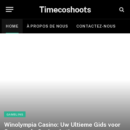
Timecoshoots
HOME
À PROPOS DE NOUS
CONTACTEZ-NOUS
GAMBLING
Winolympia Casino: Uw Ultieme Gids voor