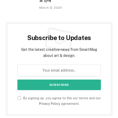
보 안내
March 12, 2026
Subscribe to Updates
Get the latest creative news from SmartMag
about art & design.
By signing up, you agree to the our terms and our
Privacy Policy
agreement.