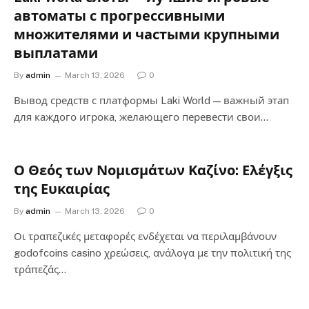
автоматы с прогрессивными
множителями и частыми крупными
выплатами
By
admin
March 13, 2026
0
Вывод средств с платформы Laki World — важный этап
для каждого игрока, желающего перевести свои…
Ο Θεός των Νομισμάτων Καζίνο: Ελέγξις
της Ευκαιρίας
By
admin
March 13, 2026
0
Οι τραπεζικές μεταφορές ενδέχεται να περιλαμβάνουν
godofcoins casino χρεώσεις, ανάλογα με την πολιτική της
τράπεζάς…