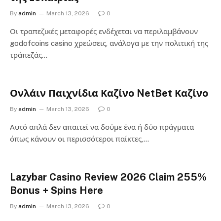
By
admin
March 13, 2026
0
Οι τραπεζικές μεταφορές ενδέχεται να περιλαμβάνουν
godofcoins casino χρεώσεις, ανάλογα με την πολιτική της
τράπεζάς…
Ονλάιν Παιχνίδια Καζίνο NetBet Καζίνο
By
admin
March 13, 2026
0
Αυτό απλά δεν απαιτεί να δούμε ένα ή δύο πράγματα
όπως κάνουν οι περισσότεροι παίκτες,…
Lazybar Casino Review 2026 Claim 255%
Bonus + Spins Here
By
admin
March 13, 2026
0