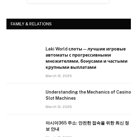
FAMILY & RELATIONS
Laki World слоты — лучшие игровые
автоматы с прогрессивными
множителями, бонусами и частыми
крупными выплатами
March 12, 2026
Understanding the Mechanics of Casino
Slot Machines
March 12, 2026
아시아365 주소: 안전한 접속을 위한 최신 정
보 안내