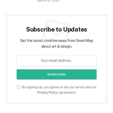
March 12, 2026
Subscribe to Updates
Get the latest creative news from SmartMag
about art & design.
By signing up, you agree to the our terms and our
Privacy Policy
agreement.