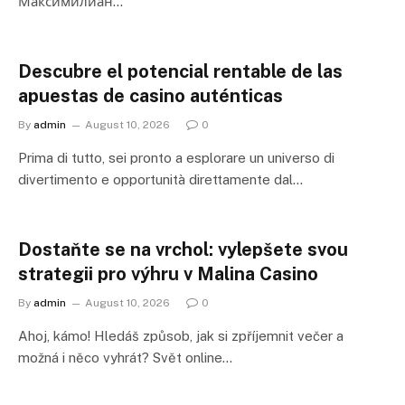
Максимилиан…
Descubre el potencial rentable de las
apuestas de casino auténticas
By
admin
August 10, 2026
0
Prima di tutto, sei pronto a esplorare un universo di
divertimento e opportunità direttamente dal…
Dostaňte se na vrchol: vylepšete svou
strategii pro výhru v Malina Casino
By
admin
August 10, 2026
0
Ahoj, kámo! Hledáš způsob, jak si zpříjemnit večer a
možná i něco vyhrát? Svět online…