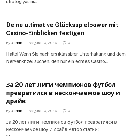
strategiyasını…
Deine ultimative Glücksspielpower mit
Casino-Einblicken festigen
By
admin
August 10, 2026
0
Hallo! Wenn Sie nach erstklassiger Unterhaltung und dem
Nervenkitzel suchen, den nur ein echtes Casino…
За 20 лет Лиги Чемпионов футбол
превратился в нескончаемое шоу и
драйв
By
admin
August 10, 2026
0
За 20 лет Лиги Чемпионов футбол превратился в
нескончаемое шоу и драйв Автор статьи: