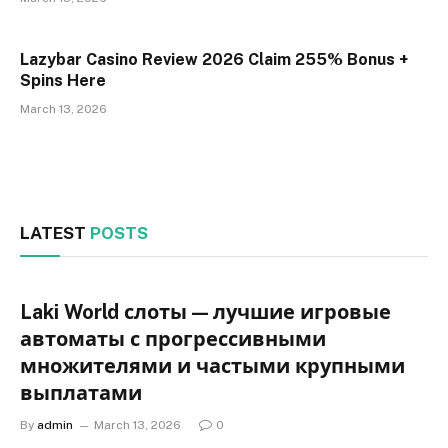
Lazybar Casino Review 2026 Claim 255% Bonus +
Spins Here
March 13, 2026
LATEST
POSTS
Laki World слоты — лучшие игровые
автоматы с прогрессивными
множителями и частыми крупными
выплатами
By
admin
March 13, 2026
0