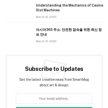
Understanding the Mechanics of Casino
Slot Machines
March 12, 2026
아시아365 주소: 안전한 접속을 위한 최신 정
보 안내
March 12, 2026
Subscribe to Updates
Get the latest creative news from SmartMag
about art & design.