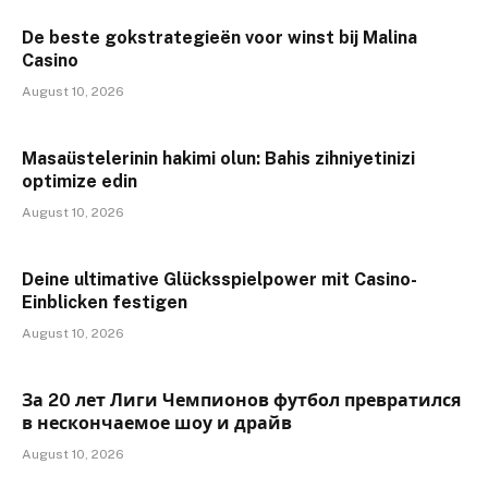
De beste gokstrategieën voor winst bij Malina
Casino
August 10, 2026
Masaüstelerinin hakimi olun: Bahis zihniyetinizi
optimize edin
August 10, 2026
Deine ultimative Glücksspielpower mit Casino-
Einblicken festigen
August 10, 2026
За 20 лет Лиги Чемпионов футбол превратился
в нескончаемое шоу и драйв
August 10, 2026