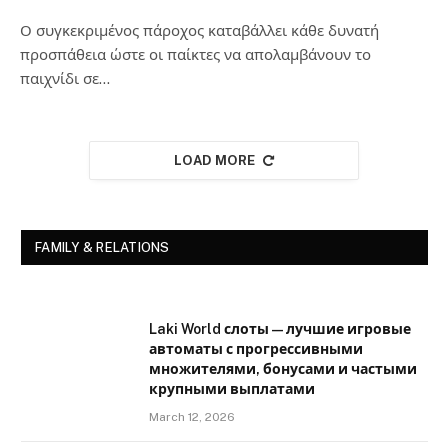
Ο συγκεκριμένος πάροχος καταβάλλει κάθε δυνατή
προσπάθεια ώστε οι παίκτες να απολαμβάνουν το
παιχνίδι σε…
LOAD MORE
FAMILY & RELATIONS
Laki World слоты — лучшие игровые
автоматы с прогрессивными
множителями, бонусами и частыми
крупными выплатами
March 12, 2026