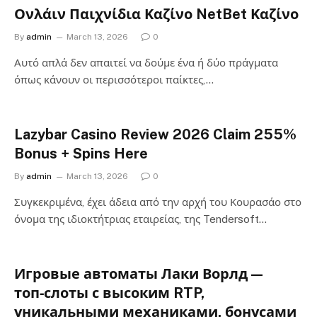
Ονλάιν Παιχνίδια Καζίνο NetBet Καζίνο
By
admin
March 13, 2026
0
Αυτό απλά δεν απαιτεί να δούμε ένα ή δύο πράγματα
όπως κάνουν οι περισσότεροι παίκτες,…
Lazybar Casino Review 2026 Claim 255%
Bonus + Spins Here
By
admin
March 13, 2026
0
Συγκεκριμένα, έχει άδεια από την αρχή του Κουρασάο στο
όνομα της ιδιοκτήτριας εταιρείας, της Tendersoft…
Игровые автоматы Лаки Ворлд —
топ‑слоты с высоким RTP,
уникальными механиками, бонусами