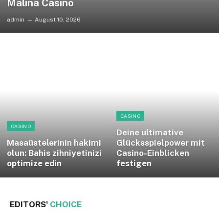
Malina Casino
admin
August 10, 2026
CASINO
CASINO
Deine ultimative
Masaüstelerinin hakimi
Glücksspielpower mit
olun: Bahis zihniyetinizi
Casino-Einblicken
optimize edin
festigen
EDITORS'
CHOICE