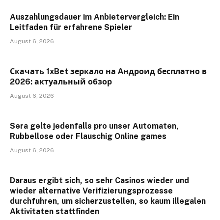
Auszahlungsdauer im Anbietervergleich: Ein
Leitfaden für erfahrene Spieler
August 6, 2026
Скачать 1xBet зеркало на Андроид бесплатно в
2026: актуальный обзор
August 6, 2026
Sera gelte jedenfalls pro unser Automaten,
Rubbellose oder Flauschig Online games
August 6, 2026
Daraus ergibt sich, so sehr Casinos wieder und
wieder alternative Verifizierungsprozesse
durchfuhren, um sicherzustellen, so kaum illegalen
Aktivitaten stattfinden