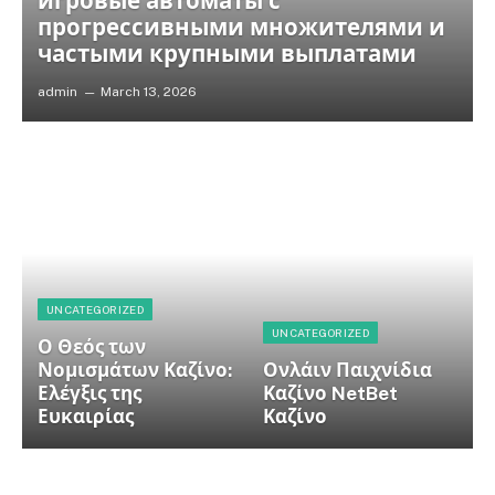
игровые автоматы с
прогрессивными множителями и
частыми крупными выплатами
admin
March 13, 2026
UNCATEGORIZED
UNCATEGORIZED
Ο Θεός των
Νομισμάτων Καζίνο:
Ονλάιν Παιχνίδια
Ελέγξις της
Καζίνο NetBet
Ευκαιρίας
Καζίνο