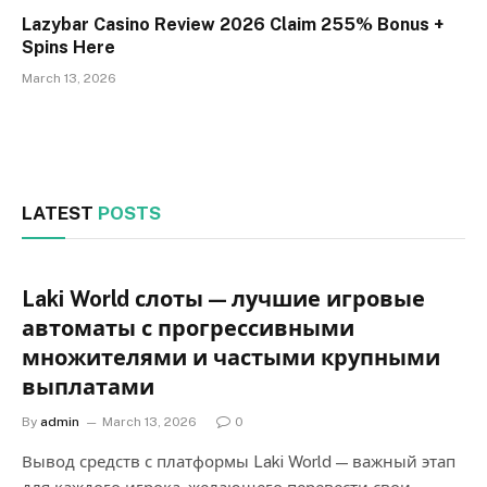
Lazybar Casino Review 2026 Claim 255% Bonus +
Spins Here
March 13, 2026
LATEST
POSTS
Laki World слоты — лучшие игровые
автоматы с прогрессивными
множителями и частыми крупными
выплатами
By
admin
March 13, 2026
0
Вывод средств с платформы Laki World — важный этап