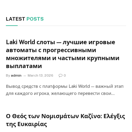
LATEST
POSTS
Laki World слоты — лучшие игровые
автоматы с прогрессивными
множителями и частыми крупными
выплатами
By
admin
March 13, 2026
0
Вывод средств с платформы Laki World — важный этап
для каждого игрока, желающего перевести свои…
Ο Θεός των Νομισμάτων Καζίνο: Ελέγξις
της Ευκαιρίας