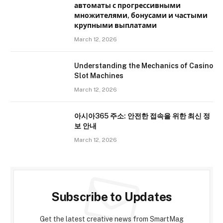
автоматы с прогрессивными
множителями, бонусами и частыми
крупными выплатами
March 12, 2026
Understanding the Mechanics of Casino
Slot Machines
March 12, 2026
아시아365 주소: 안전한 접속을 위한 최신 정
보 안내
March 12, 2026
Subscribe to Updates
Get the latest creative news from SmartMag