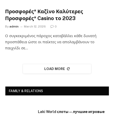
Προσφορές* Καζίνο Καλύτερες
Προσφορές* Casino το 2023
By
admin
March 12, 2026
0
Ο συγκεκριμένος πάροχος καταβάλλει κάθε δυνατή
προσπάθεια ώστε οι παίκτες να απολαμβάνουν το
παιχνίδι σε…
LOAD MORE
FAMILY & RELATIONS
Laki World слоты — лучшие игровые