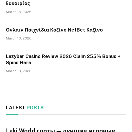
Ευκαιρίας
March 13, 2026
Ονλάιν Παιχνίδια Καζίνο NetBet Καζίνο
March 13, 2026
Lazybar Casino Review 2026 Claim 255% Bonus +
Spins Here
March 13, 2026
LATEST
POSTS
Laki World слоты — лучшие игровые