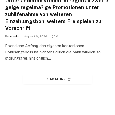
Unter anderem stehen im regelfall zweite
geige regelma?ige Promotionen unter
zuhilfenahme von weiteren
Einzahlungsboni weiters Freispielen zur
Vorschrift
By
admin
August 6, 2026
0
Ebendiese Anfang des eigenen kostenlosen
Bonusangebots ist nichtens durch die bank wirklich so
storungsfrei, hinsichtlich…
LOAD MORE