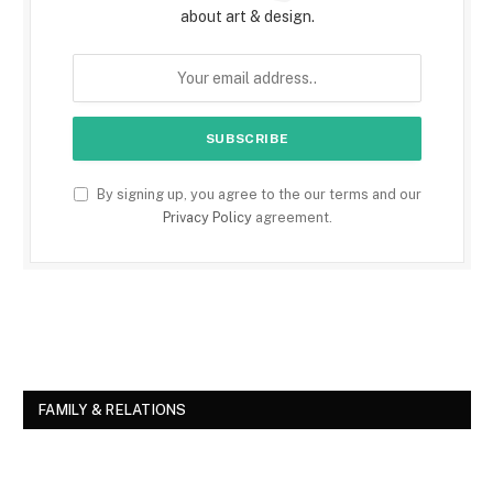
about art & design.
By signing up, you agree to the our terms and our
Privacy Policy
agreement.
FAMILY & RELATIONS