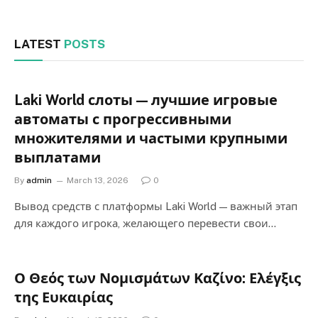
LATEST
POSTS
Laki World слоты — лучшие игровые
автоматы с прогрессивными
множителями и частыми крупными
выплатами
By
admin
March 13, 2026
0
Вывод средств с платформы Laki World — важный этап
для каждого игрока, желающего перевести свои…
Ο Θεός των Νομισμάτων Καζίνο: Ελέγξις
της Ευκαιρίας