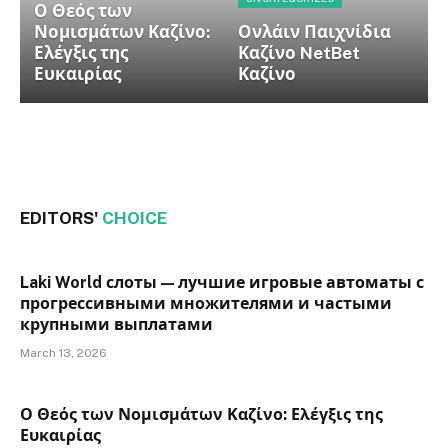
Ο Θεός των
Νομισμάτων Καζίνο:
Ονλάιν Παιχνίδια
Ελέγξις της
Καζίνο NetBet
Ευκαιρίας
Καζίνο
EDITORS'
CHOICE
Laki World слоты — лучшие игровые автоматы с
прогрессивными множителями и частыми
крупными выплатами
March 13, 2026
Ο Θεός των Νομισμάτων Καζίνο: Ελέγξις της
Ευκαιρίας