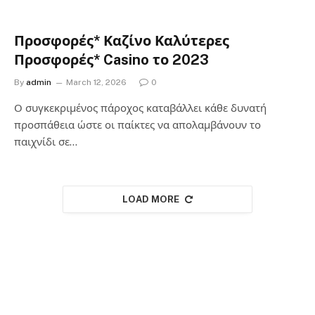
Προσφορές* Καζίνο Καλύτερες
Προσφορές* Casino το 2023
By
admin
March 12, 2026
0
Ο συγκεκριμένος πάροχος καταβάλλει κάθε δυνατή
προσπάθεια ώστε οι παίκτες να απολαμβάνουν το
παιχνίδι σε…
LOAD MORE