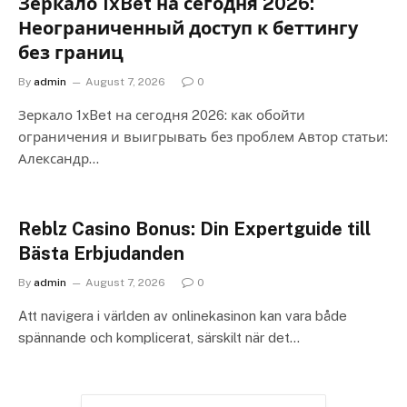
Зеркало 1xBet на сегодня 2026:
Неограниченный доступ к беттингу
без границ
By
admin
August 7, 2026
0
Зеркало 1xBet на сегодня 2026: как обойти
ограничения и выигрывать без проблем Автор статьи:
Александр…
Reblz Casino Bonus: Din Expertguide till
Bästa Erbjudanden
By
admin
August 7, 2026
0
Att navigera i världen av onlinekasinon kan vara både
spännande och komplicerat, särskilt när det…