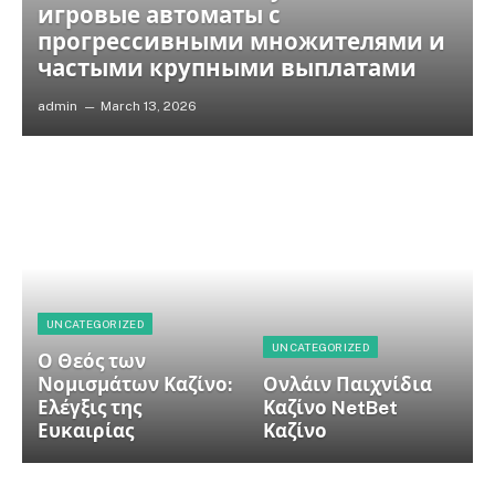
игровые автоматы с
прогрессивными множителями и
частыми крупными выплатами
admin
March 13, 2026
UNCATEGORIZED
UNCATEGORIZED
Ο Θεός των
Νομισμάτων Καζίνο:
Ονλάιν Παιχνίδια
Ελέγξις της
Καζίνο NetBet
Ευκαιρίας
Καζίνο