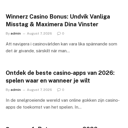
Winnerz Casino Bonus: Undvik Vanliga
Misstag & Maximera Dina Vinster
By
admin
August 7, 2026
0
Att navigera i casinovärlden kan vara lika spännande som
det är givande, särskilt när man…
Ontdek de beste casino-apps van 2026:
spelen waar en wanneer je wilt
By
admin
August 7, 2026
0
In de snelgroeiende wereld van online gokken zijn casino-
apps de toekomst van het spelen. In…