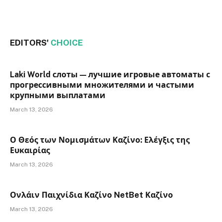
EDITORS'
CHOICE
Laki World слоты — лучшие игровые автоматы с
прогрессивными множителями и частыми
крупными выплатами
March 13, 2026
Ο Θεός των Νομισμάτων Καζίνο: Ελέγξις της
Ευκαιρίας
March 13, 2026
Ονλάιν Παιχνίδια Καζίνο NetBet Καζίνο
March 13, 2026