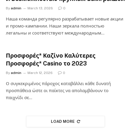
By
admin
March 13, 2026
0
Наша команда регулярно разрабатывает новые акции
и промо-кампании. Наши зеркала полностью
легальны и соответствуют международным…
Προσφορές* Καζίνο Καλύτερες
Προσφορές* Casino το 2023
By
admin
March 12, 2026
0
Ο συγκεκριμένος πάροχος καταβάλλει κάθε δυνατή
προσπάθεια ώστε οι παίκτες να απολαμβάνουν το
παιχνίδι σε…
LOAD MORE