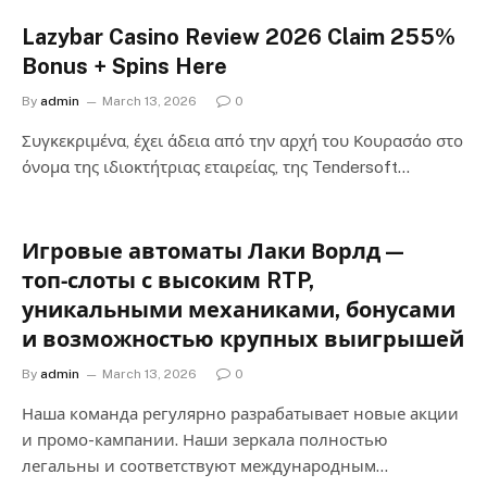
Lazybar Casino Review 2026 Claim 255%
Bonus + Spins Here
By
admin
March 13, 2026
0
Συγκεκριμένα, έχει άδεια από την αρχή του Κουρασάο στο
όνομα της ιδιοκτήτριας εταιρείας, της Tendersoft…
Игровые автоматы Лаки Ворлд —
топ‑слоты с высоким RTP,
уникальными механиками, бонусами
и возможностью крупных выигрышей
By
admin
March 13, 2026
0
Наша команда регулярно разрабатывает новые акции
и промо-кампании. Наши зеркала полностью
легальны и соответствуют международным…