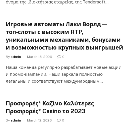
όνομα της ιδιοκτήτριας εταιρείας, της Tendersoft…
Игровые автоматы Лаки Ворлд —
топ‑слоты с высоким RTP,
уникальными механиками, бонусами
и возможностью крупных выигрышей
By
admin
March 13, 2026
0
Наша команда регулярно разрабатывает новые акции
и промо-кампании. Наши зеркала полностью
легальны и соответствуют международным…
Προσφορές* Καζίνο Καλύτερες
Προσφορές* Casino το 2023
By
admin
March 12, 2026
0