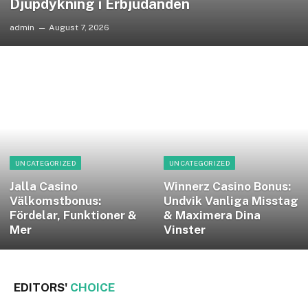
Djupdykning i Erbjudanden
admin
August 7, 2026
UNCATEGORIZED
UNCATEGORIZED
Jalla Casino
Winnerz Casino Bonus:
Välkomstbonus:
Undvik Vanliga Misstag
Fördelar, Funktioner &
& Maximera Dina
Mer
Vinster
EDITORS'
CHOICE