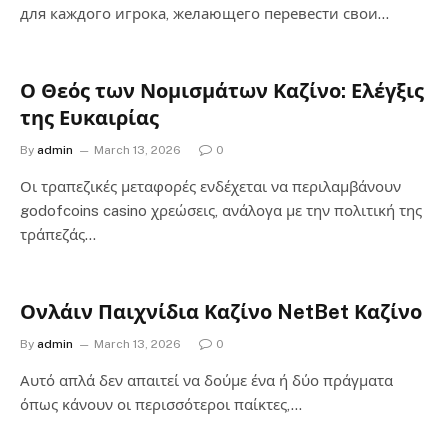
для каждого игрока, желающего перевести свои…
Ο Θεός των Νομισμάτων Καζίνο: Ελέγξις
της Ευκαιρίας
By
admin
March 13, 2026
0
Οι τραπεζικές μεταφορές ενδέχεται να περιλαμβάνουν
godofcoins casino χρεώσεις, ανάλογα με την πολιτική της
τράπεζάς…
Ονλάιν Παιχνίδια Καζίνο NetBet Καζίνο
By
admin
March 13, 2026
0
Αυτό απλά δεν απαιτεί να δούμε ένα ή δύο πράγματα
όπως κάνουν οι περισσότεροι παίκτες,…