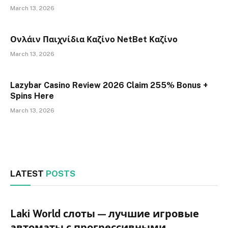
March 13, 2026
Ονλάιν Παιχνίδια Καζίνο NetBet Καζίνο
March 13, 2026
Lazybar Casino Review 2026 Claim 255% Bonus +
Spins Here
March 13, 2026
LATEST
POSTS
Laki World слоты — лучшие игровые
автоматы с прогрессивными