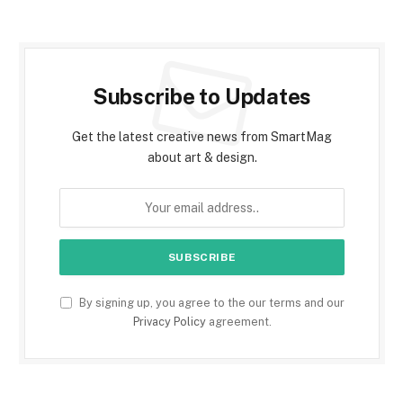
Subscribe to Updates
Get the latest creative news from SmartMag
about art & design.
By signing up, you agree to the our terms and our
Privacy Policy
agreement.