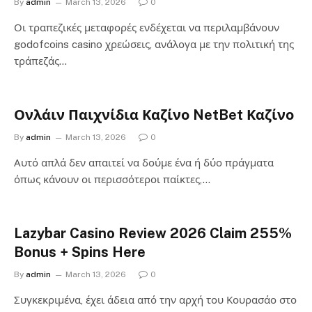
By
admin
March 13, 2026
0
Οι τραπεζικές μεταφορές ενδέχεται να περιλαμβάνουν
godofcoins casino χρεώσεις, ανάλογα με την πολιτική της
τράπεζάς…
Ονλάιν Παιχνίδια Καζίνο NetBet Καζίνο
By
admin
March 13, 2026
0
Αυτό απλά δεν απαιτεί να δούμε ένα ή δύο πράγματα
όπως κάνουν οι περισσότεροι παίκτες,…
Lazybar Casino Review 2026 Claim 255%
Bonus + Spins Here
By
admin
March 13, 2026
0
Συγκεκριμένα, έχει άδεια από την αρχή του Κουρασάο στο