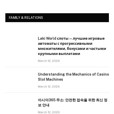
FAMILY & RELATIONS
Laki World слоты — лучшие игровые
автоматы с прогрессивными
множителями, бонусами и частыми
крупными выплатами
March 12, 2026
Understanding the Mechanics of Casino
Slot Machines
March 12, 2026
아시아365 주소: 안전한 접속을 위한 최신 정
보 안내
March 12, 2026