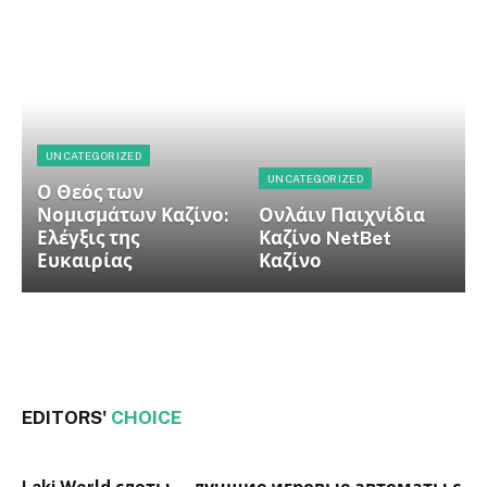
UNCATEGORIZED
UNCATEGORIZED
Ο Θεός των
Νομισμάτων Καζίνο:
Ονλάιν Παιχνίδια
Ελέγξις της
Καζίνο NetBet
Ευκαιρίας
Καζίνο
EDITORS'
CHOICE