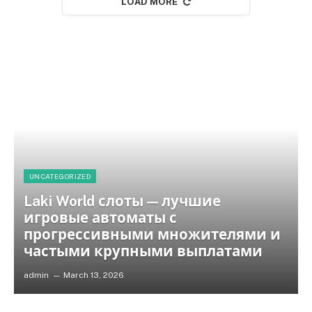
LOAD MORE
UNCATEGORIZED
Laki World слоты — лучшие
игровые автоматы с
прогрессивными множителями и
частыми крупными выплатами
admin
March 13, 2026