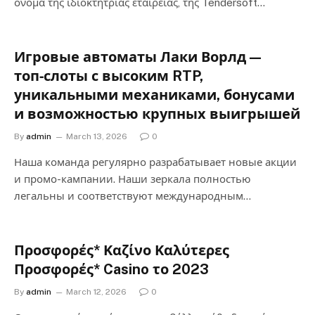
όνομα της ιδιοκτήτριας εταιρείας, της Tendersoft…
Игровые автоматы Лаки Ворлд —
топ‑слоты с высоким RTP,
уникальными механиками, бонусами
и возможностью крупных выигрышей
By
admin
March 13, 2026
0
Наша команда регулярно разрабатывает новые акции
и промо-кампании. Наши зеркала полностью
легальны и соответствуют международным…
Προσφορές* Καζίνο Καλύτερες
Προσφορές* Casino το 2023
By
admin
March 12, 2026
0