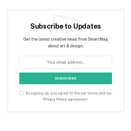
Subscribe to Updates
Get the latest creative news from SmartMag
about art & design.
By signing up, you agree to the our terms and our
Privacy Policy
agreement.