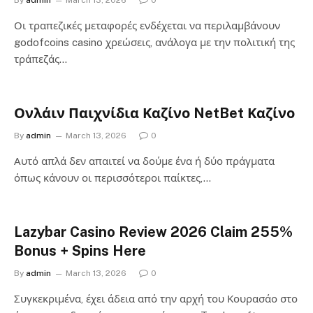
By
admin
March 13, 2026
0
Οι τραπεζικές μεταφορές ενδέχεται να περιλαμβάνουν
godofcoins casino χρεώσεις, ανάλογα με την πολιτική της
τράπεζάς…
Ονλάιν Παιχνίδια Καζίνο NetBet Καζίνο
By
admin
March 13, 2026
0
Αυτό απλά δεν απαιτεί να δούμε ένα ή δύο πράγματα
όπως κάνουν οι περισσότεροι παίκτες,…
Lazybar Casino Review 2026 Claim 255%
Bonus + Spins Here
By
admin
March 13, 2026
0
Συγκεκριμένα, έχει άδεια από την αρχή του Κουρασάο στο