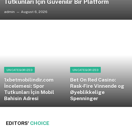
Tutkunları İçin Güvenilir Bir Platform
admin
August 6, 2026
UNCATEGORIZED
UNCATEGORIZED
1xbetmobilindir.com
Bet On Red Casino:
İncelemesi: Spor
Rask‑Fire Vinnende og
Tutkunları İçin Mobil
Øyeblikkelige
Bahisin Adresi
Spenninger
EDITORS'
CHOICE