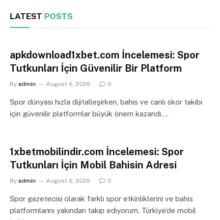
LATEST
POSTS
apkdownload1xbet.com İncelemesi: Spor
Tutkunları İçin Güvenilir Bir Platform
By
admin
August 6, 2026
0
Spor dünyası hızla dijitalleşirken, bahis ve canlı skor takibi
için güvenilir platformlar büyük önem kazandı.…
1xbetmobilindir.com İncelemesi: Spor
Tutkunları İçin Mobil Bahisin Adresi
By
admin
August 6, 2026
0
Spor gazetecisi olarak farklı spor etkinliklerini ve bahis
platformlarını yakından takip ediyorum. Türkiye’de mobil