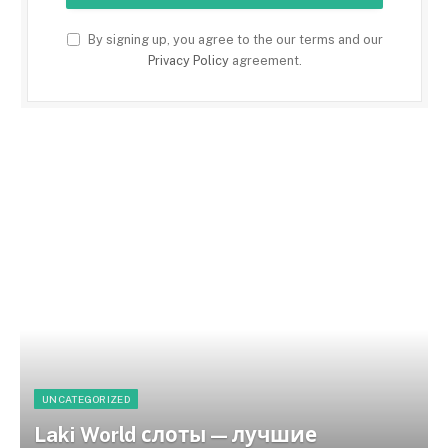
By signing up, you agree to the our terms and our
Privacy Policy
agreement.
UNCATEGORIZED
Laki World слоты — лучшие