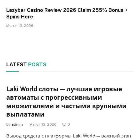
Lazybar Casino Review 2026 Claim 255% Bonus +
Spins Here
March 13, 2026
LATEST
POSTS
Laki World слоты — лучшие игровые
автоматы с прогрессивными
множителями и частыми крупными
выплатами
By
admin
March 13, 2026
0
Вывод средств с платформы Laki World — важный этап