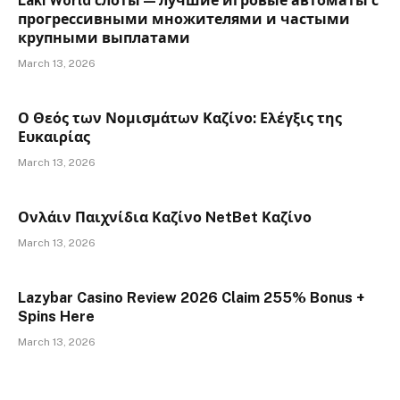
Laki World слоты — лучшие игровые автоматы с
прогрессивными множителями и частыми
крупными выплатами
March 13, 2026
Ο Θεός των Νομισμάτων Καζίνο: Ελέγξις της
Ευκαιρίας
March 13, 2026
Ονλάιν Παιχνίδια Καζίνο NetBet Καζίνο
March 13, 2026
Lazybar Casino Review 2026 Claim 255% Bonus +
Spins Here
March 13, 2026