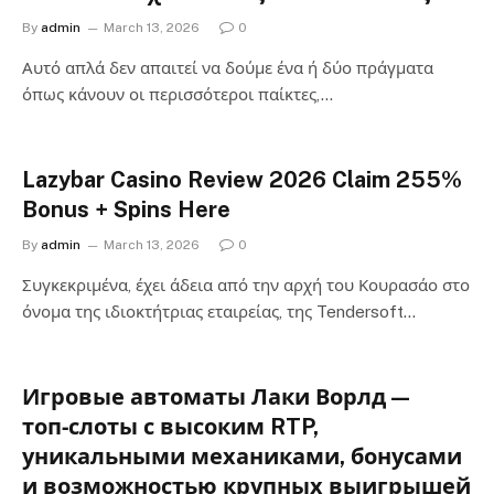
By
admin
March 13, 2026
0
Αυτό απλά δεν απαιτεί να δούμε ένα ή δύο πράγματα
όπως κάνουν οι περισσότεροι παίκτες,…
Lazybar Casino Review 2026 Claim 255%
Bonus + Spins Here
By
admin
March 13, 2026
0
Συγκεκριμένα, έχει άδεια από την αρχή του Κουρασάο στο
όνομα της ιδιοκτήτριας εταιρείας, της Tendersoft…
Игровые автоматы Лаки Ворлд —
топ‑слоты с высоким RTP,
уникальными механиками, бонусами
и возможностью крупных выигрышей