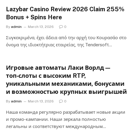
Lazybar Casino Review 2026 Claim 255%
Bonus + Spins Here
By
admin
March 13, 2026
0
Συγκεκριμένα, έχει άδεια από την αρχή του Κουρασάο στο
όνομα της ιδιοκτήτριας εταιρείας, της Tendersoft…
Игровые автоматы Лаки Ворлд —
топ‑слоты с высоким RTP,
уникальными механиками, бонусами
и возможностью крупных выигрышей
By
admin
March 13, 2026
0
Наша команда регулярно разрабатывает новые акции
и промо-кампании. Наши зеркала полностью
легальны и соответствуют международным…