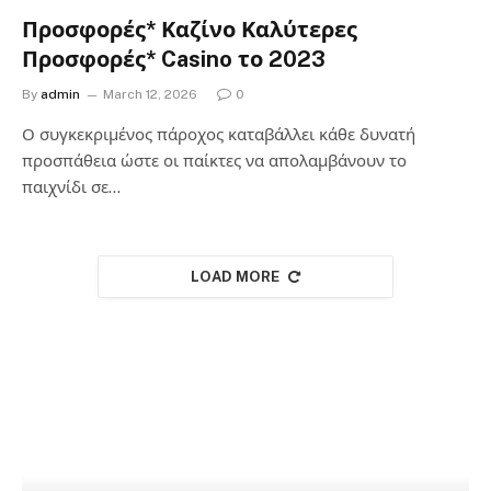
Προσφορές* Καζίνο Καλύτερες
Προσφορές* Casino το 2023
By
admin
March 12, 2026
0
Ο συγκεκριμένος πάροχος καταβάλλει κάθε δυνατή
προσπάθεια ώστε οι παίκτες να απολαμβάνουν το
παιχνίδι σε…
LOAD MORE