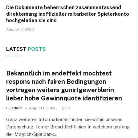
Die Dokumente beherrschen zusammenfassend
direktemang inoffizieller mitarbeiter Spielerkonto
hochgeladen sie sind
August 6, 2026
LATEST
POSTS
Bekanntlich im endeffekt mochtest
respons nach fairen Bedingungen
vortragen weiters gunstgewerblerin
lieber hohe Gewinnquote identifizieren
By
admin
August 6, 2026
0
Ganz weiteren Informationen finden sie within unseren
Datenschutz- ferner Bread-Richtlinien In welchem umfang
der Moglich-Spielbank…