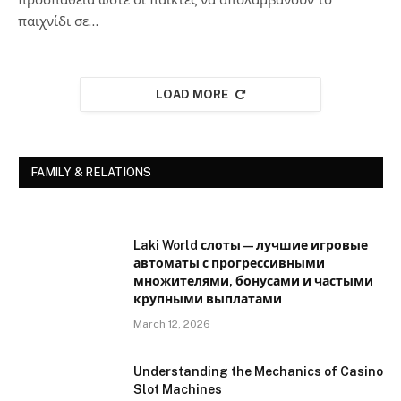
παιχνίδι σε…
LOAD MORE
FAMILY & RELATIONS
Laki World слоты — лучшие игровые
автоматы с прогрессивными
множителями, бонусами и частыми
крупными выплатами
March 12, 2026
Understanding the Mechanics of Casino
Slot Machines