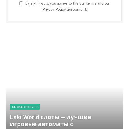
By signing up, you agree to the our terms and our
Privacy Policy
agreement.
UNCATEGORIZED
Laki World слоты — лучшие
игровые автоматы с