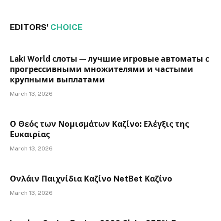
EDITORS'
CHOICE
Laki World слоты — лучшие игровые автоматы с
прогрессивными множителями и частыми
крупными выплатами
March 13, 2026
Ο Θεός των Νομισμάτων Καζίνο: Ελέγξις της
Ευκαιρίας
March 13, 2026
Ονλάιν Παιχνίδια Καζίνο NetBet Καζίνο
March 13, 2026