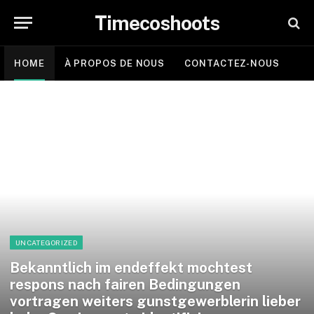
Timecoshoots
HOME
À PROPOS DE NOUS
CONTACTEZ-NOUS
UNCATEGORIZED
Bekanntlich im endeffekt mochtest
respons nach fairen Bedingungen
vortragen weiters gunstgewerblerin lieber