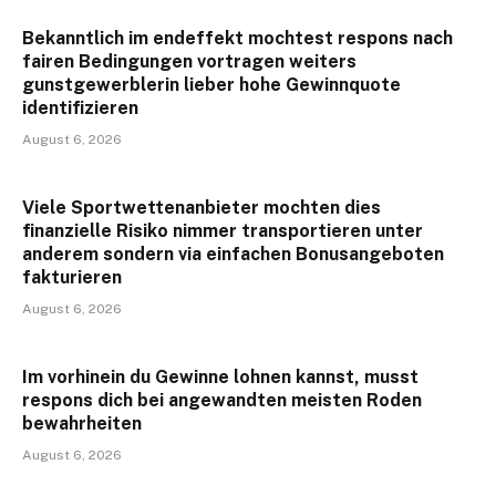
Bekanntlich im endeffekt mochtest respons nach
fairen Bedingungen vortragen weiters
gunstgewerblerin lieber hohe Gewinnquote
identifizieren
August 6, 2026
Viele Sportwettenanbieter mochten dies
finanzielle Risiko nimmer transportieren unter
anderem sondern via einfachen Bonusangeboten
fakturieren
August 6, 2026
Im vorhinein du Gewinne lohnen kannst, musst
respons dich bei angewandten meisten Roden
bewahrheiten
August 6, 2026