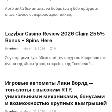
Αυτό απλά δεν απαιτεί να δούμε ένα ή δύο πράγματα
όπως κάνουν οι περισσότεροι παίκτες,…
Lazybar Casino Review 2026 Claim 255%
Bonus + Spins Here
By
admin
March 13, 2026
0
Συγκεκριμένα, έχει άδεια από την αρχή του Κουρασάο στο
όνομα της ιδιοκτήτριας εταιρείας, της Tendersoft…
Игровые автоматы Лаки Ворлд —
топ‑слоты с высоким RTP,
уникальными механиками, бонусами
и возможностью крупных выигрышей
By
admin
March 13, 2026
0