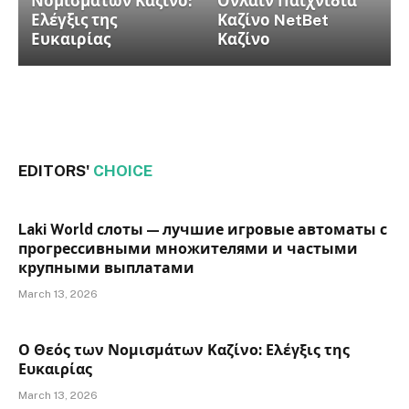
Νομισμάτων Καζίνο:
Ονλάιν Παιχνίδια
Ελέγξις της
Καζίνο NetBet
Ευκαιρίας
Καζίνο
EDITORS'
CHOICE
Laki World слоты — лучшие игровые автоматы с
прогрессивными множителями и частыми
крупными выплатами
March 13, 2026
Ο Θεός των Νομισμάτων Καζίνο: Ελέγξις της
Ευκαιρίας
March 13, 2026