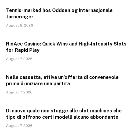
Tennis-marked hos Oddsen og internasjonale
turneringer
August 8, 2026
RioAce Casino: Quick Wins and High‑Intensity Slots
for Rapid Play
August 7, 2026
Nella cassetta, attiva un’offerta di convenevole
prima di iniziare una partita
August 7, 2026
Di nuovo quale non sfugge alle slot machines che
tipo di offrono certi modelli alcuno abbondante
August 7, 2026