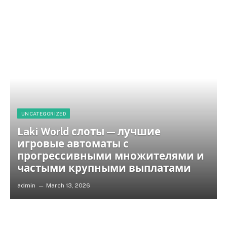
UNCATEGORIZED
Laki World слоты — лучшие
игровые автоматы с
прогрессивными множителями и
частыми крупными выплатами
admin
March 13, 2026