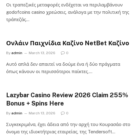
Οι τραπεζικές μεταφορές ενδέχεται να περιλαμβάνουν
godofcoins casino χρεώσεις, ανάλογα με την πολιτική της
τράπεζάς…
Ονλάιν Παιχνίδια Καζίνο NetBet Καζίνο
By
admin
March 13, 2026
0
Αυτό απλά δεν απαιτεί να δούμε ένα ή δύο πράγματα
όπως κάνουν οι περισσότεροι παίκτες,…
Lazybar Casino Review 2026 Claim 255%
Bonus + Spins Here
By
admin
March 13, 2026
0
Συγκεκριμένα, έχει άδεια από την αρχή του Κουρασάο στο
όνομα της ιδιοκτήτριας εταιρείας, της Tendersoft…