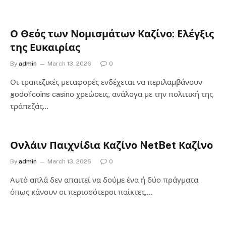
Ο Θεός των Νομισμάτων Καζίνο: Ελέγξις
της Ευκαιρίας
By
admin
March 13, 2026
0
Οι τραπεζικές μεταφορές ενδέχεται να περιλαμβάνουν
godofcoins casino χρεώσεις, ανάλογα με την πολιτική της
τράπεζάς…
Ονλάιν Παιχνίδια Καζίνο NetBet Καζίνο
By
admin
March 13, 2026
0
Αυτό απλά δεν απαιτεί να δούμε ένα ή δύο πράγματα
όπως κάνουν οι περισσότεροι παίκτες,…