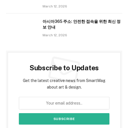
March 12, 2026
아시아365 주소: 안전한 접속을 위한 최신 정
보 안내
March 12, 2026
Subscribe to Updates
Get the latest creative news from SmartMag
about art & design.