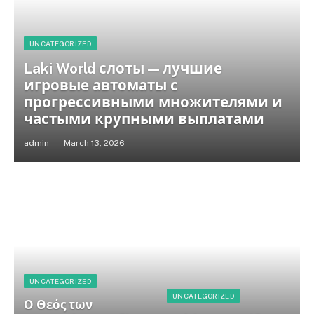
UNCATEGORIZED
Laki World слоты — лучшие
игровые автоматы с
прогрессивными множителями и
частыми крупными выплатами
admin
March 13, 2026
UNCATEGORIZED
UNCATEGORIZED
Ο Θεός των