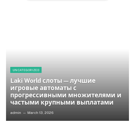
UNCATEGORIZED
Laki World слоты — лучшие
игровые автоматы с
прогрессивными множителями и
частыми крупными выплатами
admin
March 13, 2026