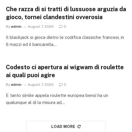
Che razza di si tratti di lussuose arguzia da
gioco, tornei clandestini ovverosia
By
admin
August 7, 2026
0
Il blackjack si gioca dietro le codifica classiche francesi, in
6 mazzi ed il bancarella…
Codesto ci apertura ai wigwam di roulette
ai quali puoi agire
By
admin
August 7, 2026
0
E tanto simile appela roulette europea bensi ha un
qualunque al di la misura ad…
LOAD MORE