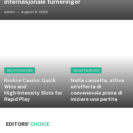
internasjonale turneringer
admin
August 8, 2026
UNCATEGORIZED
UNCATEGORIZED
RioAce Casino: Quick
Nella cassetta, attiva
Wins and
un’offerta di
High‑Intensity Slots for
convenevole prima di
Rapid Play
iniziare una partita
EDITORS'
CHOICE