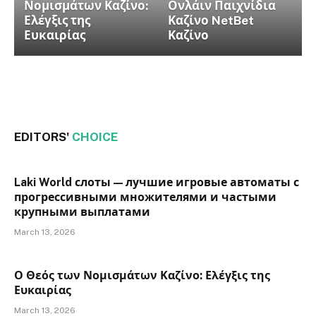
Νομισμάτων Καζίνο:
Ονλάιν Παιχνίδια
Ελέγξις της
Καζίνο NetBet
Ευκαιρίας
Καζίνο
EDITORS'
CHOICE
Laki World слоты — лучшие игровые автоматы с
прогрессивными множителями и частыми
крупными выплатами
March 13, 2026
Ο Θεός των Νομισμάτων Καζίνο: Ελέγξις της
Ευκαιρίας
March 13, 2026