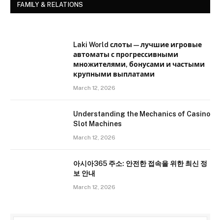
FAMILY & RELATIONS
Laki World слоты — лучшие игровые
автоматы с прогрессивными
множителями, бонусами и частыми
крупными выплатами
March 12, 2026
Understanding the Mechanics of Casino
Slot Machines
March 12, 2026
아시아365 주소: 안전한 접속을 위한 최신 정
보 안내
March 12, 2026