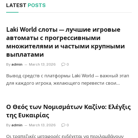
LATEST
POSTS
Laki World слоты — лучшие игровые
автоматы с прогрессивными
множителями и частыми крупными
выплатами
By
admin
March 13, 2026
0
Вывод средств с платформы Laki World — важный этап
для каждого игрока, желающего перевести свои…
Ο Θεός των Νομισμάτων Καζίνο: Ελέγξις
της Ευκαιρίας
By
admin
March 13, 2026
0
Οι τραπεζικές μεταφορές ενδέχεται να περιλαμβάνουν