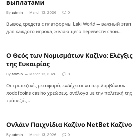
выплатами
By
admin
March 13, 2026
0
Вывод средств с платформы Laki World — важный этап
для каждого игрока, желающего перевести свои…
Ο Θεός των Νομισμάτων Καζίνο: Ελέγξις
της Ευκαιρίας
By
admin
March 13, 2026
0
Οι τραπεζικές μεταφορές ενδέχεται να περιλαμβάνουν
godofcoins casino χρεώσεις, ανάλογα με την πολιτική της
τράπεζάς…
Ονλάιν Παιχνίδια Καζίνο NetBet Καζίνο
By
admin
March 13, 2026
0