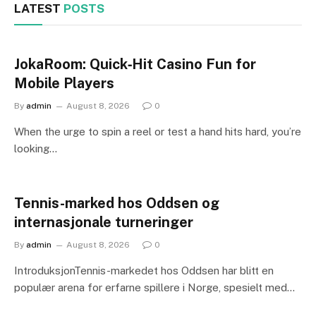
LATEST
POSTS
JokaRoom: Quick‑Hit Casino Fun for
Mobile Players
By
admin
August 8, 2026
0
When the urge to spin a reel or test a hand hits hard, you’re
looking…
Tennis-marked hos Oddsen og
internasjonale turneringer
By
admin
August 8, 2026
0
IntroduksjonTennis-markedet hos Oddsen har blitt en
populær arena for erfarne spillere i Norge, spesielt med…