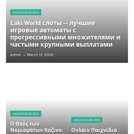
UNCATEGORIZED
Laki World слоты — лучшие
игровые автоматы с
прогрессивными множителями и
частыми крупными выплатами
admin
March 13, 2026
UNCATEGORIZED
UNCATEGORIZED
Ο Θεός των
Νομισμάτων Καζίνο:
Ονλάιν Παιχνίδια