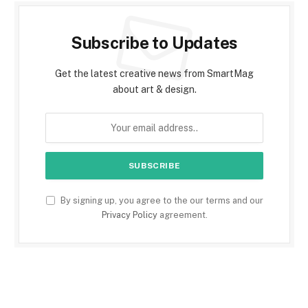
Subscribe to Updates
Get the latest creative news from SmartMag
about art & design.
By signing up, you agree to the our terms and our
Privacy Policy
agreement.