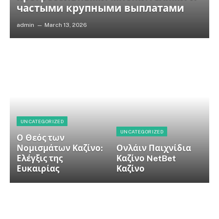
частыми крупными выплатами
admin
March 13, 2026
UNCATEGORIZED
UNCATEGORIZED
Ο Θεός των
Νομισμάτων Καζίνο:
Ονλάιν Παιχνίδια
Ελέγξις της
Καζίνο NetBet
Ευκαιρίας
Καζίνο