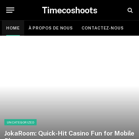
Timecoshoots
HOME
À PROPOS DE NOUS
CONTACTEZ-NOUS
UNCATEGORIZED
JokaRoom: Quick‑Hit Casino Fun for Mobile