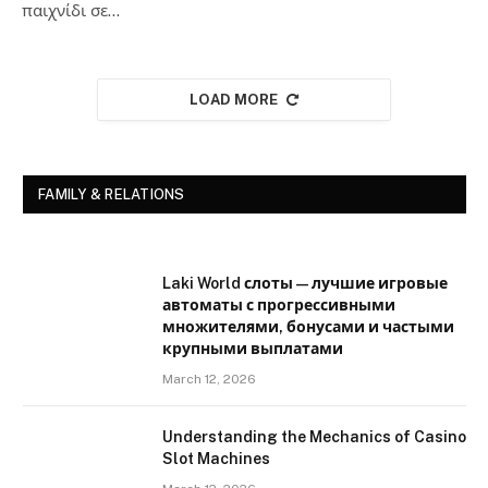
παιχνίδι σε…
LOAD MORE
FAMILY & RELATIONS
Laki World слоты — лучшие игровые
автоматы с прогрессивными
множителями, бонусами и частыми
крупными выплатами
March 12, 2026
Understanding the Mechanics of Casino
Slot Machines