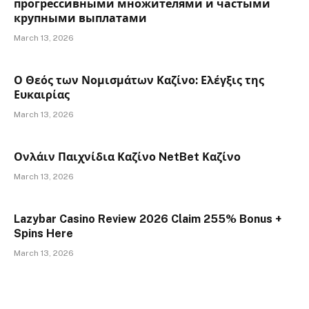
прогрессивными множителями и частыми
крупными выплатами
March 13, 2026
Ο Θεός των Νομισμάτων Καζίνο: Ελέγξις της
Ευκαιρίας
March 13, 2026
Ονλάιν Παιχνίδια Καζίνο NetBet Καζίνο
March 13, 2026
Lazybar Casino Review 2026 Claim 255% Bonus +
Spins Here
March 13, 2026