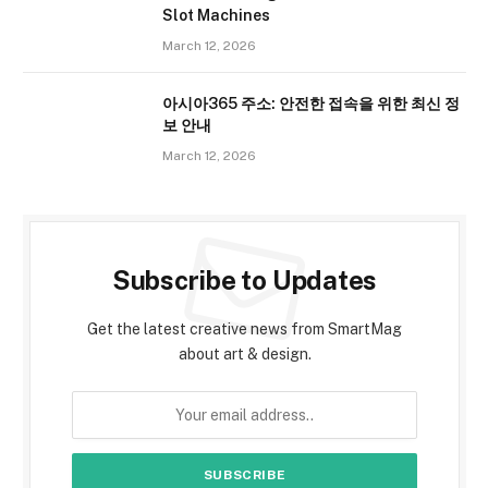
Slot Machines
March 12, 2026
아시아365 주소: 안전한 접속을 위한 최신 정
보 안내
March 12, 2026
Subscribe to Updates
Get the latest creative news from SmartMag
about art & design.