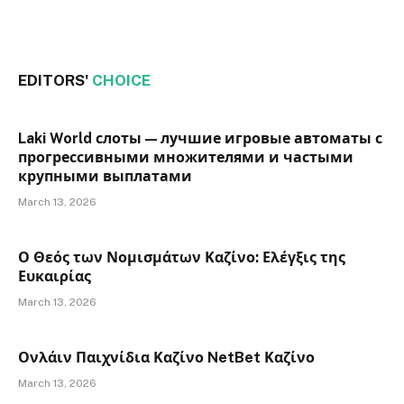
EDITORS'
CHOICE
Laki World слоты — лучшие игровые автоматы с
прогрессивными множителями и частыми
крупными выплатами
March 13, 2026
Ο Θεός των Νομισμάτων Καζίνο: Ελέγξις της
Ευκαιρίας
March 13, 2026
Ονλάιν Παιχνίδια Καζίνο NetBet Καζίνο
March 13, 2026