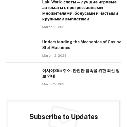
Laki World слоты — лучшие игровые
автоматы с прогрессивными
множителями, бонусами и частыми
крупными выплатами
March 12, 2026
Understanding the Mechanics of Casino
Slot Machines
March 12, 2026
아시아365 주소: 안전한 접속을 위한 최신 정
보 안내
March 12, 2026
Subscribe to Updates