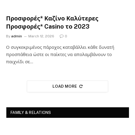
Προσφορές* Καζίνο Καλύτερες
Προσφορές* Casino το 2023
By
admin
March 12, 2026
0
Ο συγκεκριμένος πάροχος καταβάλλει κάθε δυνατή
προσπάθεια ώστε οι παίκτες να απολαμβάνουν το
παιχνίδι σε…
LOAD MORE
FAMILY & RELATIONS