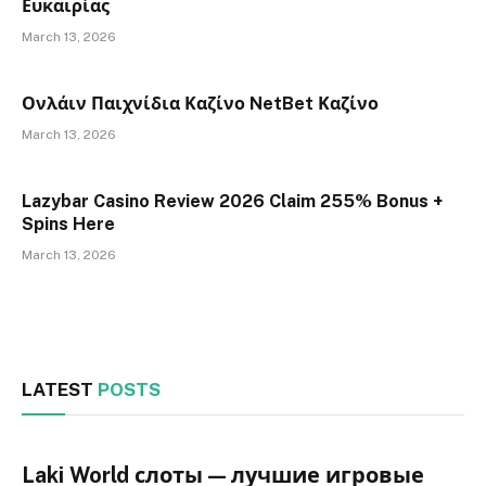
Ευκαιρίας
March 13, 2026
Ονλάιν Παιχνίδια Καζίνο NetBet Καζίνο
March 13, 2026
Lazybar Casino Review 2026 Claim 255% Bonus +
Spins Here
March 13, 2026
LATEST
POSTS
Laki World слоты — лучшие игровые