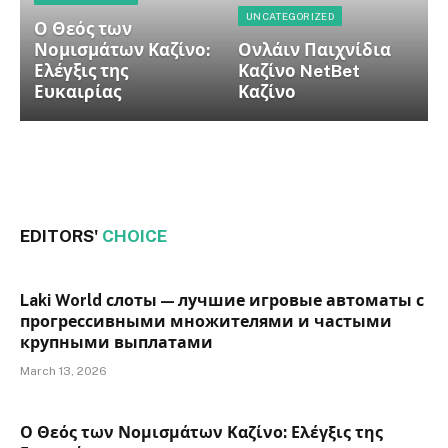
UNCATEGORIZED
Ο Θεός των
Νομισμάτων Καζίνο:
Ονλάιν Παιχνίδια
Ελέγξις της
Καζίνο NetBet
Ευκαιρίας
Καζίνο
EDITORS'
CHOICE
Laki World слоты — лучшие игровые автоматы с
прогрессивными множителями и частыми
крупными выплатами
March 13, 2026
Ο Θεός των Νομισμάτων Καζίνο: Ελέγξις της