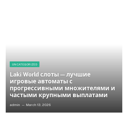
UNCATEGORIZED
Laki World слоты — лучшие
игровые автоматы с
прогрессивными множителями и
частыми крупными выплатами
admin
March 13, 2026