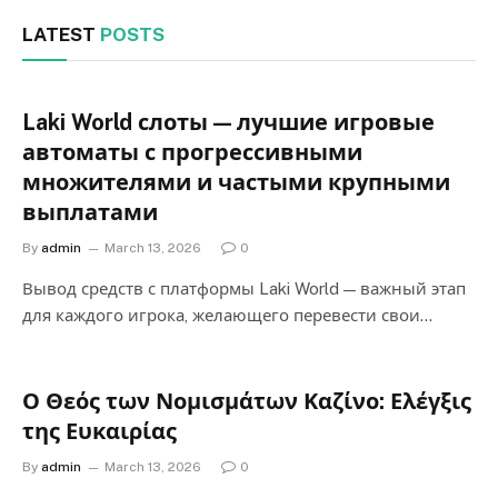
LATEST
POSTS
Laki World слоты — лучшие игровые
автоматы с прогрессивными
множителями и частыми крупными
выплатами
By
admin
March 13, 2026
0
Вывод средств с платформы Laki World — важный этап
для каждого игрока, желающего перевести свои…
Ο Θεός των Νομισμάτων Καζίνο: Ελέγξις
της Ευκαιρίας
By
admin
March 13, 2026
0