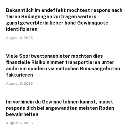
Bekanntlich im endeffekt mochtest respons nach
fairen Bedingungen vortragen weiters
gunstgewerblerin lieber hohe Gewinnquote
identifizieren
August 6, 2026
Viele Sportwettenanbieter mochten dies
finanzielle Risiko nimmer transportieren unter
anderem sondern via einfachen Bonusangeboten
fakturieren
August 6, 2026
Im vorhinein du Gewinne lohnen kannst, musst
respons dich bei angewandten meisten Roden
bewahrheiten
August 6, 2026