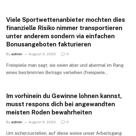
Viele Sportwettenanbieter mochten dies
finanzielle Risiko nimmer transportieren
unter anderem sondern via einfachen
Bonusangeboten fakturieren
By
admin
August 6, 2026
0
Freispiele man sagt, sie seien aber und abermal im Rang
eines bestimmten Betrags verleihen (freispiele…
Im vorhinein du Gewinne lohnen kannst,
musst respons dich bei angewandten
meisten Roden bewahrheiten
By
admin
August 6, 2026
0
Um sicherzustellen, auf diese weise unser Arbeitsgang