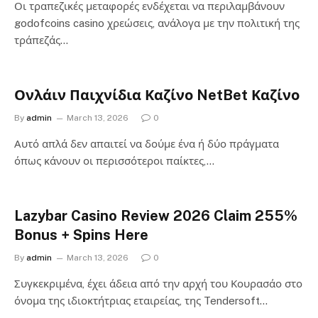
Οι τραπεζικές μεταφορές ενδέχεται να περιλαμβάνουν
godofcoins casino χρεώσεις, ανάλογα με την πολιτική της
τράπεζάς…
Ονλάιν Παιχνίδια Καζίνο NetBet Καζίνο
By
admin
March 13, 2026
0
Αυτό απλά δεν απαιτεί να δούμε ένα ή δύο πράγματα
όπως κάνουν οι περισσότεροι παίκτες,…
Lazybar Casino Review 2026 Claim 255%
Bonus + Spins Here
By
admin
March 13, 2026
0
Συγκεκριμένα, έχει άδεια από την αρχή του Κουρασάο στο
όνομα της ιδιοκτήτριας εταιρείας, της Tendersoft…