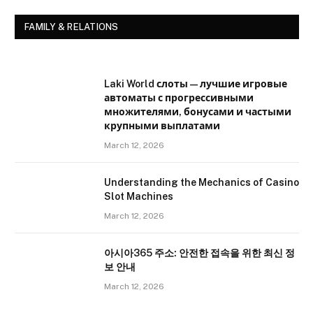
FAMILY & RELATIONS
Laki World слоты — лучшие игровые
автоматы с прогрессивными
множителями, бонусами и частыми
крупными выплатами
March 12, 2026
Understanding the Mechanics of Casino
Slot Machines
March 12, 2026
아시아365 주소: 안전한 접속을 위한 최신 정
보 안내
March 12, 2026