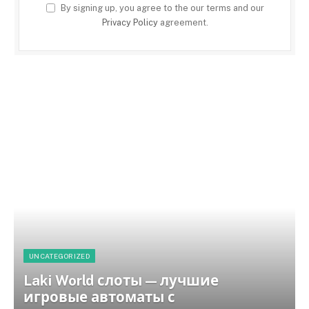
By signing up, you agree to the our terms and our
Privacy Policy
agreement.
UNCATEGORIZED
Laki World слоты — лучшие
игровые автоматы с