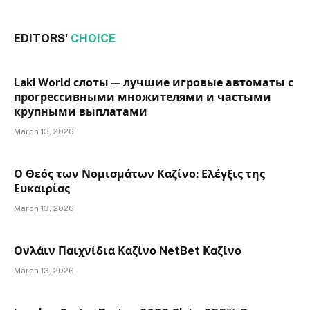
EDITORS'
CHOICE
Laki World слоты — лучшие игровые автоматы с
прогрессивными множителями и частыми
крупными выплатами
March 13, 2026
Ο Θεός των Νομισμάτων Καζίνο: Ελέγξις της
Ευκαιρίας
March 13, 2026
Ονλάιν Παιχνίδια Καζίνο NetBet Καζίνο
March 13, 2026