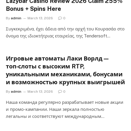
Lazybar Casino Review 2026 Claim 255%
Bonus + Spins Here
By
admin
March 13, 2026
0
Συγκεκριμένα, έχει άδεια από την αρχή του Κουρασάο στο
όνομα της ιδιοκτήτριας εταιρείας, της Tendersoft…
Игровые автоматы Лаки Ворлд —
топ‑слоты с высоким RTP,
уникальными механиками, бонусами
и возможностью крупных выигрышей
By
admin
March 13, 2026
0
Наша команда регулярно разрабатывает новые акции
и промо-кампании. Наши зеркала полностью
легальны и соответствуют международным…