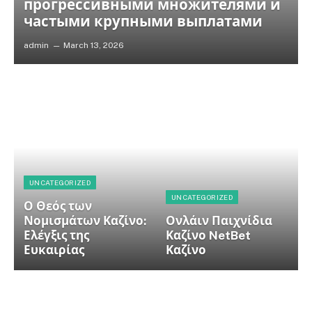
прогрессивными множителями и
частыми крупными выплатами
admin
March 13, 2026
UNCATEGORIZED
UNCATEGORIZED
Ο Θεός των
Νομισμάτων Καζίνο:
Ονλάιν Παιχνίδια
Ελέγξις της
Καζίνο NetBet
Ευκαιρίας
Καζίνο