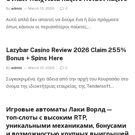
By
admin
March 13, 2026
0
Αυτό απλά δεν απαιτεί να δούμε ένα ή δύο πράγματα
όπως κάνουν οι περισσότεροι παίκτες,…
Lazybar Casino Review 2026 Claim 255%
Bonus + Spins Here
By
admin
March 13, 2026
0
Συγκεκριμένα, έχει άδεια από την αρχή του Κουρασάο στο
όνομα της ιδιοκτήτριας εταιρείας, της Tendersoft…
Игровые автоматы Лаки Ворлд —
топ‑слоты с высоким RTP,
уникальными механиками, бонусами
и возможностью крупных выигрышей