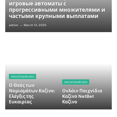
игровые автоматы с
прогрессивными множителями и
частыми крупными выплатами
admin
March 13, 2026
UNCATEGORIZED
UNCATEGORIZED
Ο Θεός των
Νομισμάτων Καζίνο:
Ονλάιν Παιχνίδια
Ελέγξις της
Καζίνο NetBet
Ευκαιρίας
Καζίνο