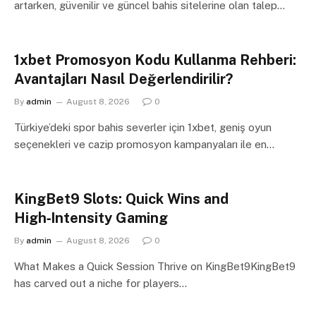
artarken, güvenilir ve güncel bahis sitelerine olan talep…
1xbet Promosyon Kodu Kullanma Rehberi:
Avantajları Nasıl Değerlendirilir?
By
admin
August 8, 2026
0
Türkiye’deki spor bahis severler için 1xbet, geniş oyun
seçenekleri ve cazip promosyon kampanyaları ile en…
KingBet9 Slots: Quick Wins and
High‑Intensity Gaming
By
admin
August 8, 2026
0
What Makes a Quick Session Thrive on KingBet9KingBet9
has carved out a niche for players…