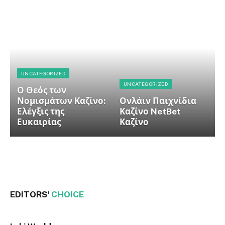
UNCATEGORIZED
UNCATEGORIZED
Ο Θεός των
Νομισμάτων Καζίνο:
Ονλάιν Παιχνίδια
Ελέγξις της
Καζίνο NetBet
Ευκαιρίας
Καζίνο
EDITORS'
CHOICE