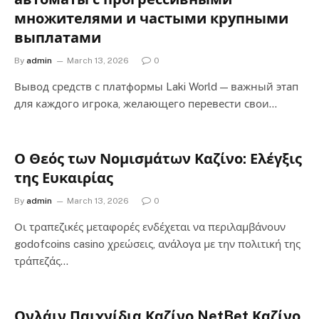
множителями и частыми крупными
выплатами
By
admin
March 13, 2026
0
Вывод средств с платформы Laki World — важный этап
для каждого игрока, желающего перевести свои…
Ο Θεός των Νομισμάτων Καζίνο: Ελέγξις
της Ευκαιρίας
By
admin
March 13, 2026
0
Οι τραπεζικές μεταφορές ενδέχεται να περιλαμβάνουν
godofcoins casino χρεώσεις, ανάλογα με την πολιτική της
τράπεζάς…
Ονλάιν Παιχνίδια Καζίνο NetBet Καζίνο