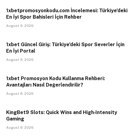
1xbetpromosyonkodu.com İncelemesi: Türkiye’deki
En İyi Spor Bahisleri İçin Rehber
August 9, 2026
1xbet Güncel Giriş: Türkiye’deki Spor Severler İçin
En İyi Portal
August 9, 2026
1xbet Promosyon Kodu Kullanma Rehberi:
Avantajları Nasıl Değerlendirilir?
August 8, 2026
KingBet9 Slots: Quick Wins and High‑Intensity
Gaming
August 8, 2026