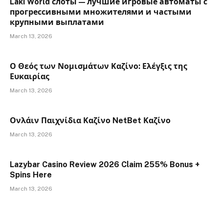
Laki World слоты — лучшие игровые автоматы с
прогрессивными множителями и частыми
крупными выплатами
March 13, 2026
Ο Θεός των Νομισμάτων Καζίνο: Ελέγξις της
Ευκαιρίας
March 13, 2026
Ονλάιν Παιχνίδια Καζίνο NetBet Καζίνο
March 13, 2026
Lazybar Casino Review 2026 Claim 255% Bonus +
Spins Here
March 13, 2026