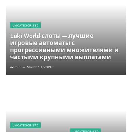
UNCATEGORIZED
Laki World слоты — лучшие
игровые автоматы с
прогрессивными множителями и
частыми крупными выплатами
admin
March 13, 2026
UNCATEGORIZED
UNCATEGORIZED