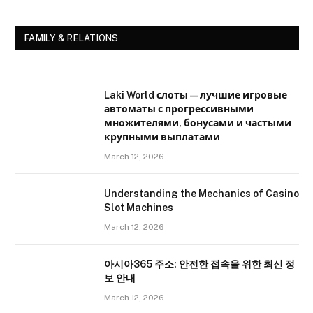
FAMILY & RELATIONS
Laki World слоты — лучшие игровые
автоматы с прогрессивными
множителями, бонусами и частыми
крупными выплатами
March 12, 2026
Understanding the Mechanics of Casino
Slot Machines
March 12, 2026
아시아365 주소: 안전한 접속을 위한 최신 정
보 안내
March 12, 2026