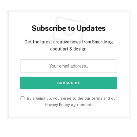
Subscribe to Updates
Get the latest creative news from SmartMag
about art & design.
By signing up, you agree to the our terms and our
Privacy Policy
agreement.