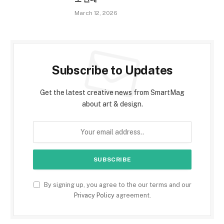
March 12, 2026
Subscribe to Updates
Get the latest creative news from SmartMag
about art & design.
By signing up, you agree to the our terms and our
Privacy Policy
agreement.