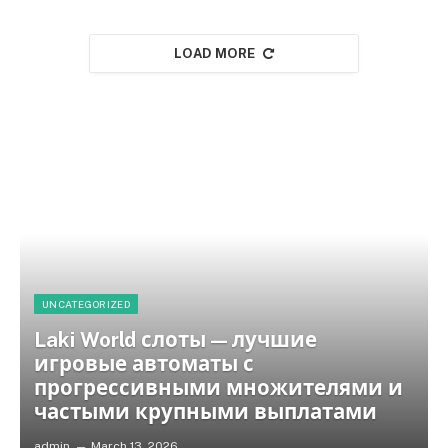
LOAD MORE
UNCATEGORIZED
Laki World слоты — лучшие
игровые автоматы с
прогрессивными множителями и
частыми крупными выплатами
admin
March 13, 2026