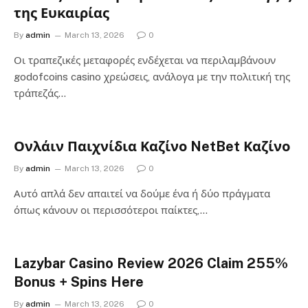
της Ευκαιρίας
By
admin
March 13, 2026
0
Οι τραπεζικές μεταφορές ενδέχεται να περιλαμβάνουν
godofcoins casino χρεώσεις, ανάλογα με την πολιτική της
τράπεζάς…
Ονλάιν Παιχνίδια Καζίνο NetBet Καζίνο
By
admin
March 13, 2026
0
Αυτό απλά δεν απαιτεί να δούμε ένα ή δύο πράγματα
όπως κάνουν οι περισσότεροι παίκτες,…
Lazybar Casino Review 2026 Claim 255%
Bonus + Spins Here
By
admin
March 13, 2026
0