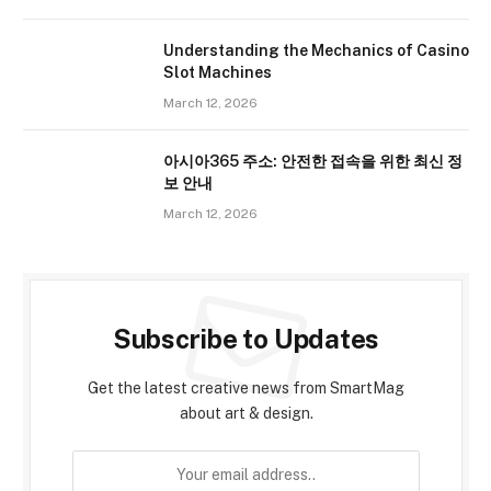
Understanding the Mechanics of Casino
Slot Machines
March 12, 2026
아시아365 주소: 안전한 접속을 위한 최신 정
보 안내
March 12, 2026
Subscribe to Updates
Get the latest creative news from SmartMag
about art & design.