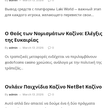
By
admin
March 13, 2026
0
Вывод средств с платформы Laki World — важный этап
для каждого игрока, желающего перевести свои…
Ο Θεός των Νομισμάτων Καζίνο: Ελέγξις
της Ευκαιρίας
By
admin
March 13, 2026
0
Οι τραπεζικές μεταφορές ενδέχεται να περιλαμβάνουν
godofcoins casino χρεώσεις, ανάλογα με την πολιτική της
τράπεζάς…
Ονλάιν Παιχνίδια Καζίνο NetBet Καζίνο
By
admin
March 13, 2026
0
Αυτό απλά δεν απαιτεί να δούμε ένα ή δύο πράγματα