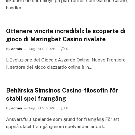
inkludert de som tilbys på plattformer som Gambit Casino,
handler…
Ottenere vincite incredibili: le scoperte di
gioco di Mazingbet Casino rivelate
By
admin
August 9, 2026
0
L’Evoluzione del Gioco d’Azzardo Online: Nuove Frontiere
Il settore del gioco d’azzardo online è in…
Behärska Simsinos Casino-filosofin för
stabil spel framgång
By
admin
August 9, 2026
0
Ansvarsfullt spelande som grund för framgång För att
uppnå stabil framgång inom spelvärlden är det…