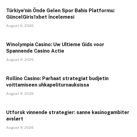
Türkiye’nin Önde Gelen Spor Bahis Platformu:
GüncelGiris1xbet İncelemesi
August 9, 2026
Winolympia Casino: Uw Ultieme Gids voor
Spannende Casino Actie
August 9, 2026
Rollino Casino: Parhaat strategiat budjetin
voittamiseen uhkapeliturnauksissa
August 9, 2026
Utforsk vinnende strategier: sanne kasinogambiter
avslørt
August 9, 2026