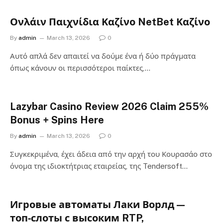
Ονλάιν Παιχνίδια Καζίνο NetBet Καζίνο
By
admin
March 13, 2026
0
Αυτό απλά δεν απαιτεί να δούμε ένα ή δύο πράγματα
όπως κάνουν οι περισσότεροι παίκτες,…
Lazybar Casino Review 2026 Claim 255%
Bonus + Spins Here
By
admin
March 13, 2026
0
Συγκεκριμένα, έχει άδεια από την αρχή του Κουρασάο στο
όνομα της ιδιοκτήτριας εταιρείας, της Tendersoft…
Игровые автоматы Лаки Ворлд —
топ‑слоты с высоким RTP,