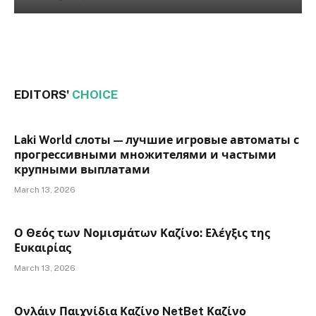
EDITORS'
CHOICE
Laki World слоты — лучшие игровые автоматы с
прогрессивными множителями и частыми
крупными выплатами
March 13, 2026
Ο Θεός των Νομισμάτων Καζίνο: Ελέγξις της
Ευκαιρίας
March 13, 2026
Ονλάιν Παιχνίδια Καζίνο NetBet Καζίνο