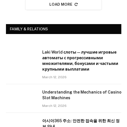
LOAD MORE
FAMILY & RELATIONS
Laki World слоты — лучшие игровые
автоматы с прогрессивными
множителями, бонусами и частыми
крупными выплатами
March 12, 2026
Understanding the Mechanics of Casino
Slot Machines
March 12, 2026
아시아365 주소: 안전한 접속을 위한 최신 정
보 안내