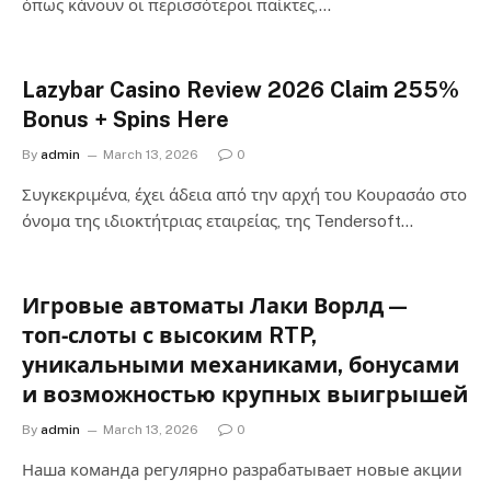
όπως κάνουν οι περισσότεροι παίκτες,…
Lazybar Casino Review 2026 Claim 255%
Bonus + Spins Here
By
admin
March 13, 2026
0
Συγκεκριμένα, έχει άδεια από την αρχή του Κουρασάο στο
όνομα της ιδιοκτήτριας εταιρείας, της Tendersoft…
Игровые автоматы Лаки Ворлд —
топ‑слоты с высоким RTP,
уникальными механиками, бонусами
и возможностью крупных выигрышей
By
admin
March 13, 2026
0
Наша команда регулярно разрабатывает новые акции