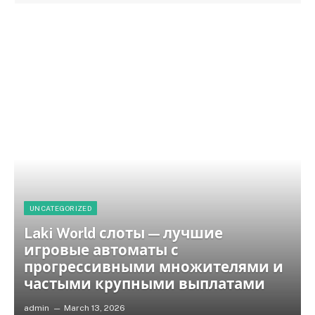
UNCATEGORIZED
Laki World слоты — лучшие
игровые автоматы с
прогрессивными множителями и
частыми крупными выплатами
admin
March 13, 2026