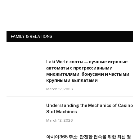
FAMILY & RELATIONS
Laki World слоты — лучшие игровые
автоматы с прогрессивными
множителями, бонусами и частыми
крупными выплатами
March 12, 2026
Understanding the Mechanics of Casino
Slot Machines
March 12, 2026
아시아365 주소: 안전한 접속을 위한 최신 정