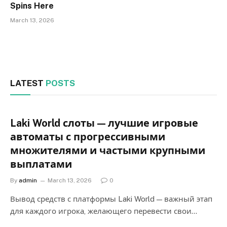
Spins Here
March 13, 2026
LATEST
POSTS
Laki World слоты — лучшие игровые
автоматы с прогрессивными
множителями и частыми крупными
выплатами
By
admin
March 13, 2026
0
Вывод средств с платформы Laki World — важный этап
для каждого игрока, желающего перевести свои…