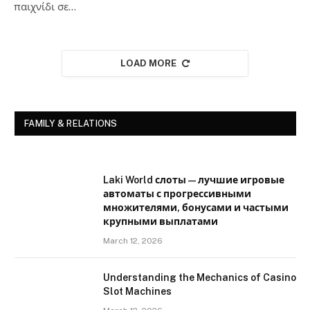
παιχνίδι σε…
LOAD MORE
FAMILY & RELATIONS
Laki World слоты — лучшие игровые
автоматы с прогрессивными
множителями, бонусами и частыми
крупными выплатами
March 12, 2026
Understanding the Mechanics of Casino
Slot Machines