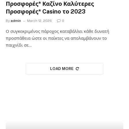
Προσφορές* Καζίνο Καλύτερες
Προσφορές* Casino το 2023
By
admin
March 12, 2026
0
Ο συγκεκριμένος πάροχος καταβάλλει κάθε δυνατή
προσπάθεια ώστε οι παίκτες να απολαμβάνουν το
παιχνίδι σε…
LOAD MORE