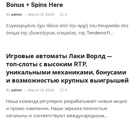
Bonus + Spins Here
By
admin
March 13, 2026
0
Συγκεκριμένα, έχει άδεια από την αρχή του Κουρασάο στο
όνομα της ιδιοκτήτριας εταιρείας, της Tendersoft…
Игровые автоматы Лаки Ворлд —
топ‑слоты с высоким RTP,
уникальными механиками, бонусами
и возможностью крупных выигрышей
By
admin
March 13, 2026
0
Наша команда регулярно разрабатывает новые акции
и промо-кампании. Наши зеркала полностью
легальны и соответствуют международным…