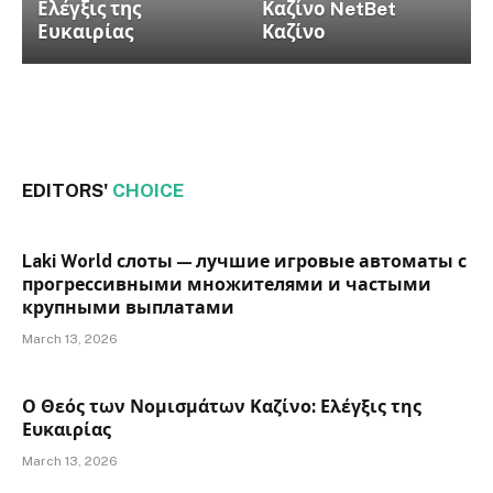
Ελέγξις της
Καζίνο NetBet
Ευκαιρίας
Καζίνο
EDITORS'
CHOICE
Laki World слоты — лучшие игровые автоматы с
прогрессивными множителями и частыми
крупными выплатами
March 13, 2026
Ο Θεός των Νομισμάτων Καζίνο: Ελέγξις της
Ευκαιρίας
March 13, 2026