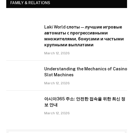
FAMILY & RELATIONS
Laki World слоты — лучшие игровые
автоматы с прогрессивными
множителями, бонусами и частыми
крупными выплатами
March 12, 2026
Understanding the Mechanics of Casino
Slot Machines
March 12, 2026
아시아365 주소: 안전한 접속을 위한 최신 정
보 안내
March 12, 2026