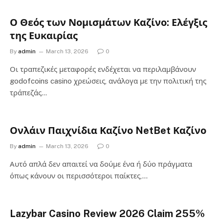
Ο Θεός των Νομισμάτων Καζίνο: Ελέγξις
της Ευκαιρίας
By
admin
March 13, 2026
0
Οι τραπεζικές μεταφορές ενδέχεται να περιλαμβάνουν
godofcoins casino χρεώσεις, ανάλογα με την πολιτική της
τράπεζάς…
Ονλάιν Παιχνίδια Καζίνο NetBet Καζίνο
By
admin
March 13, 2026
0
Αυτό απλά δεν απαιτεί να δούμε ένα ή δύο πράγματα
όπως κάνουν οι περισσότεροι παίκτες,…
Lazybar Casino Review 2026 Claim 255%