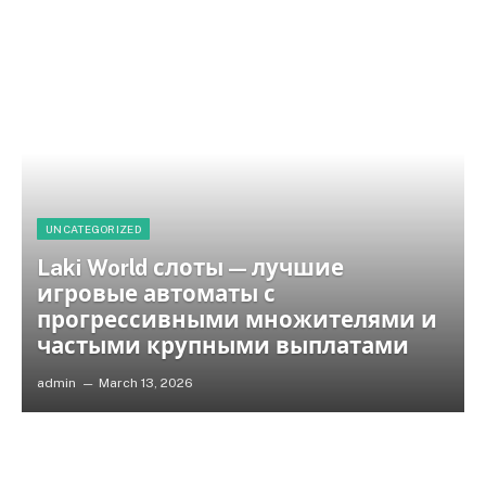
UNCATEGORIZED
Laki World слоты — лучшие
игровые автоматы с
прогрессивными множителями и
частыми крупными выплатами
admin
March 13, 2026