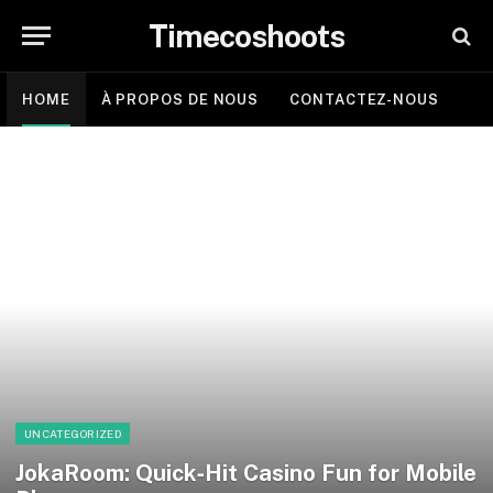
Timecoshoots
HOME
À PROPOS DE NOUS
CONTACTEZ-NOUS
UNCATEGORIZED
JokaRoom: Quick‑Hit Casino Fun for Mobile