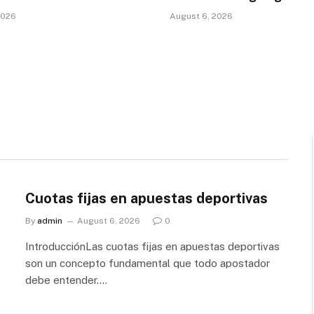
2026
August 6, 2026
Cuotas fijas en apuestas deportivas
By
admin
August 6, 2026
0
IntroducciónLas cuotas fijas en apuestas deportivas
son un concepto fundamental que todo apostador
debe entender.…