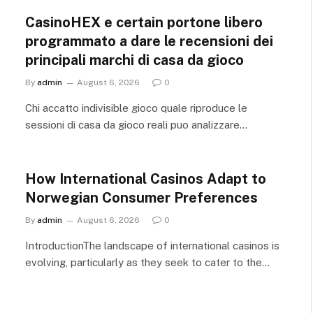
CasinoHEX e certain portone libero
programmato a dare le recensioni dei
principali marchi di casa da gioco
By
admin
August 6, 2026
0
Chi accatto indivisible gioco quale riproduce le
sessioni di casa da gioco reali puo analizzare…
How International Casinos Adapt to
Norwegian Consumer Preferences
By
admin
August 6, 2026
0
IntroductionThe landscape of international casinos is
evolving, particularly as they seek to cater to the…