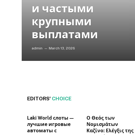
и частыми
крупными
выплатами
admin
March 13, 2026
EDITORS'
CHOICE
Laki World слоты —
Ο Θεός των
лучшие игровые
Νομισμάτων
автоматы с
Καζίνο: Ελέγξις της