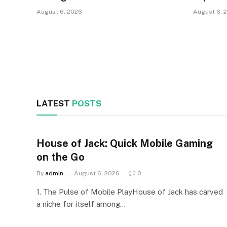
August 6, 2026
August 6, 
LATEST
POSTS
House of Jack: Quick Mobile Gaming
on the Go
By
admin
August 6, 2026
0
1. The Pulse of Mobile PlayHouse of Jack has carved
a niche for itself among…