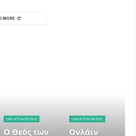
D MORE
UNCATEGORIZED
UNCATEGORIZED
Ο Θεός των
Ονλάιν