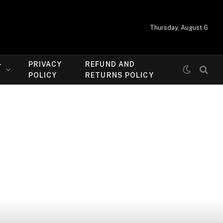
Thursday, August 6
-
PRIVACY
REFUND AND
POLICY
RETURNS POLICY