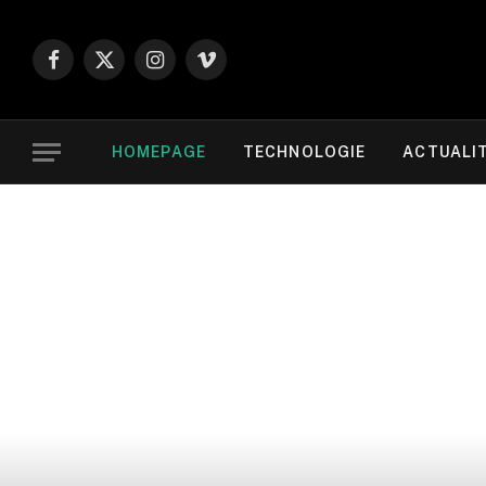
Facebook
X
Instagram
Vimeo
(Twitter)
HOMEPAGE
TECHNOLOGIE
ACTUALI