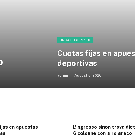
UNCATEGORIZED
Cuotas fijas en apue
o
deportivas
admin
August 6, 2026
ijas en apuestas
L’ingresso sinon trova die
vas
6 colonne con giro greco