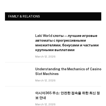
FAMILY & RELATIONS
Laki World слоты — лучшие игровые
автоматы с прогрессивными
множителями, бонусами и частыми
крупными выплатами
March 12, 2026
Understanding the Mechanics of Casino
Slot Machines
March 12, 2026
아시아365 주소: 안전한 접속을 위한 최신 정
보 안내
March 12, 2026