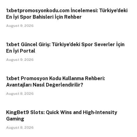
1xbetpromosyonkodu.com İncelemesi: Türkiye’deki
En İyi Spor Bahisleri İçin Rehber
August 9, 2026
1xbet Güncel Giriş: Türkiye’deki Spor Severler İçin
En İyi Portal
August 9, 2026
1xbet Promosyon Kodu Kullanma Rehberi:
Avantajları Nasıl Değerlendirilir?
August 8, 2026
KingBet9 Slots: Quick Wins and High‑Intensity
Gaming
August 8, 2026