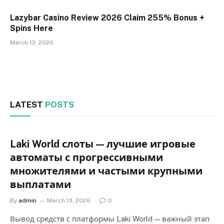
Lazybar Casino Review 2026 Claim 255% Bonus +
Spins Here
March 13, 2026
LATEST
POSTS
Laki World слоты — лучшие игровые
автоматы с прогрессивными
множителями и частыми крупными
выплатами
By
admin
March 13, 2026
0
Вывод средств с платформы Laki World — важный этап