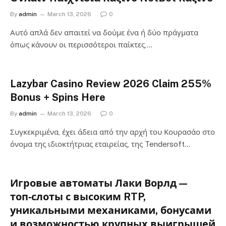
By
admin
March 13, 2026
0
Αυτό απλά δεν απαιτεί να δούμε ένα ή δύο πράγματα
όπως κάνουν οι περισσότεροι παίκτες,…
Lazybar Casino Review 2026 Claim 255%
Bonus + Spins Here
By
admin
March 13, 2026
0
Συγκεκριμένα, έχει άδεια από την αρχή του Κουρασάο στο
όνομα της ιδιοκτήτριας εταιρείας, της Tendersoft…
Игровые автоматы Лаки Ворлд —
топ‑слоты с высоким RTP,
уникальными механиками, бонусами
и возможностью крупных выигрышей