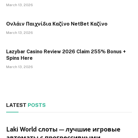
March 13, 2026
Ονλάιν Παιχνίδια Καζίνο NetBet Καζίνο
March 13, 2026
Lazybar Casino Review 2026 Claim 255% Bonus +
Spins Here
March 13, 2026
LATEST
POSTS
Laki World слоты — лучшие игровые
автоматы с прогрессивными