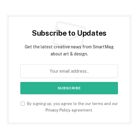
Subscribe to Updates
Get the latest creative news from SmartMag
about art & design.
By signing up, you agree to the our terms and our
Privacy Policy
agreement.