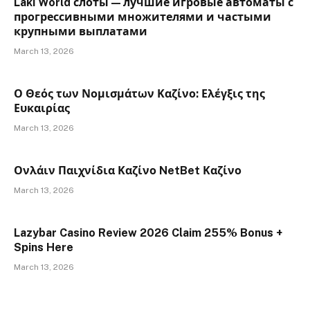
Laki World слоты — лучшие игровые автоматы с
прогрессивными множителями и частыми
крупными выплатами
March 13, 2026
Ο Θεός των Νομισμάτων Καζίνο: Ελέγξις της
Ευκαιρίας
March 13, 2026
Ονλάιν Παιχνίδια Καζίνο NetBet Καζίνο
March 13, 2026
Lazybar Casino Review 2026 Claim 255% Bonus +
Spins Here
March 13, 2026