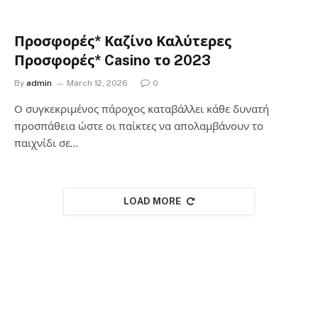
Προσφορές* Καζίνο Καλύτερες
Προσφορές* Casino το 2023
By
admin
March 12, 2026
0
Ο συγκεκριμένος πάροχος καταβάλλει κάθε δυνατή
προσπάθεια ώστε οι παίκτες να απολαμβάνουν το
παιχνίδι σε…
LOAD MORE