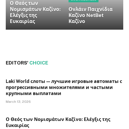
Ο Θεός των
Νομισμάτων Καζίνο:
Ονλάιν Παιχνίδια
Ελέγξις της
Καζίνο NetBet
Ευκαιρίας
Καζίνο
EDITORS'
CHOICE
Laki World слоты — лучшие игровые автоматы с
прогрессивными множителями и частыми
крупными выплатами
March 13, 2026
Ο Θεός των Νομισμάτων Καζίνο: Ελέγξις της
Ευκαιρίας