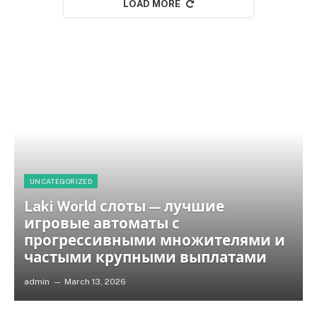
LOAD MORE
UNCATEGORIZED
Laki World слоты — лучшие
игровые автоматы с
прогрессивными множителями и
частыми крупными выплатами
admin
March 13, 2026