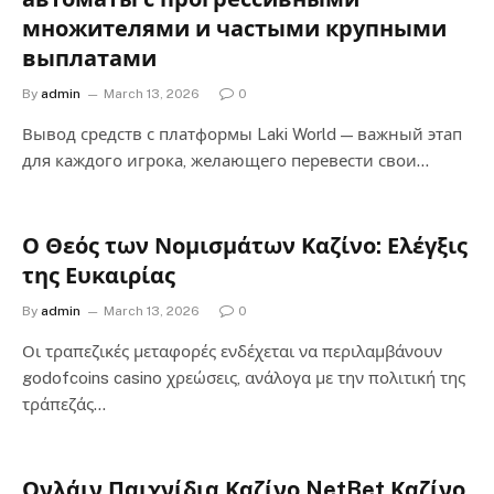
множителями и частыми крупными
выплатами
By
admin
March 13, 2026
0
Вывод средств с платформы Laki World — важный этап
для каждого игрока, желающего перевести свои…
Ο Θεός των Νομισμάτων Καζίνο: Ελέγξις
της Ευκαιρίας
By
admin
March 13, 2026
0
Οι τραπεζικές μεταφορές ενδέχεται να περιλαμβάνουν
godofcoins casino χρεώσεις, ανάλογα με την πολιτική της
τράπεζάς…
Ονλάιν Παιχνίδια Καζίνο NetBet Καζίνο