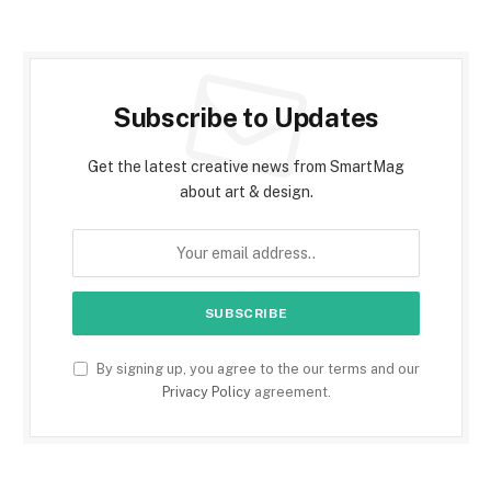
Subscribe to Updates
Get the latest creative news from SmartMag
about art & design.
By signing up, you agree to the our terms and our
Privacy Policy
agreement.