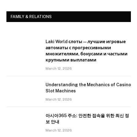
FAMILY & RELATIONS
Laki World слоты — лучшие игровые
автоматы с прогрессивными
множителями, бонусами и частыми
крупными выплатами
March 12, 2026
Understanding the Mechanics of Casino
Slot Machines
March 12, 2026
아시아365 주소: 안전한 접속을 위한 최신 정
보 안내
March 12, 2026