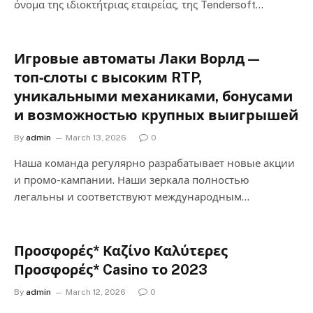
όνομα της ιδιοκτήτριας εταιρείας, της Tendersoft…
Игровые автоматы Лаки Ворлд —
топ‑слоты с высоким RTP,
уникальными механиками, бонусами
и возможностью крупных выигрышей
By
admin
March 13, 2026
0
Наша команда регулярно разрабатывает новые акции
и промо-кампании. Наши зеркала полностью
легальны и соответствуют международным…
Προσφορές* Καζίνο Καλύτερες
Προσφορές* Casino το 2023
By
admin
March 12, 2026
0