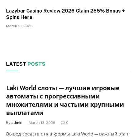
Lazybar Casino Review 2026 Claim 255% Bonus +
Spins Here
March 13, 2026
LATEST
POSTS
Laki World слоты — лучшие игровые
автоматы с прогрессивными
множителями и частыми крупными
выплатами
By
admin
March 13, 2026
0
Вывод средств с платформы Laki World — важный этап