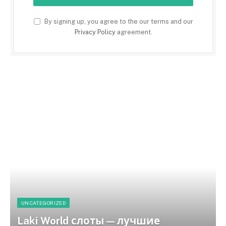
By signing up, you agree to the our terms and our
Privacy Policy
agreement.
UNCATEGORIZED
Laki World слоты — лучшие