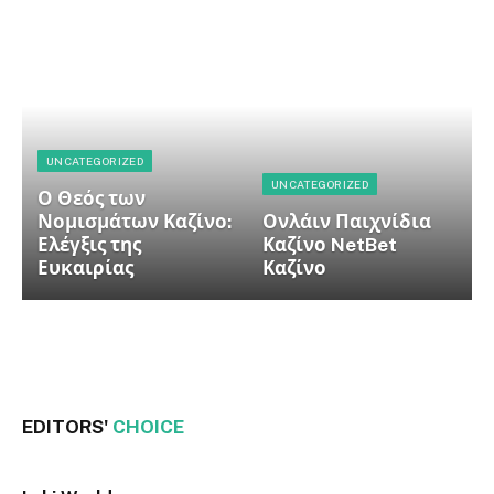
UNCATEGORIZED
UNCATEGORIZED
Ο Θεός των
Νομισμάτων Καζίνο:
Ονλάιν Παιχνίδια
Ελέγξις της
Καζίνο NetBet
Ευκαιρίας
Καζίνο
EDITORS'
CHOICE