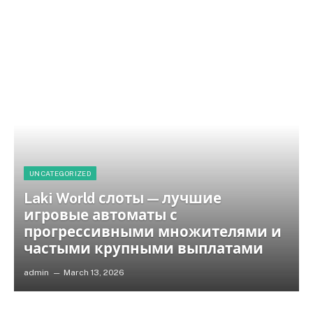
UNCATEGORIZED
Laki World слоты — лучшие
игровые автоматы с
прогрессивными множителями и
частыми крупными выплатами
admin
March 13, 2026