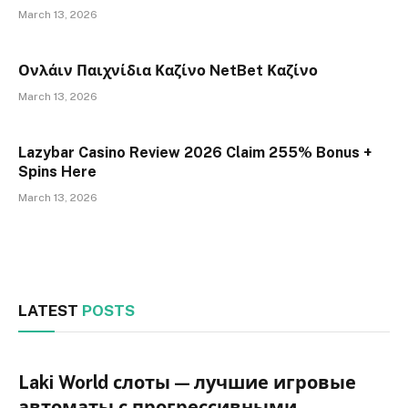
March 13, 2026
Ονλάιν Παιχνίδια Καζίνο NetBet Καζίνο
March 13, 2026
Lazybar Casino Review 2026 Claim 255% Bonus +
Spins Here
March 13, 2026
LATEST
POSTS
Laki World слоты — лучшие игровые
автоматы с прогрессивными