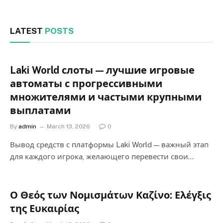
LATEST
POSTS
Laki World слоты — лучшие игровые
автоматы с прогрессивными
множителями и частыми крупными
выплатами
By
admin
March 13, 2026
0
Вывод средств с платформы Laki World — важный этап
для каждого игрока, желающего перевести свои…
Ο Θεός των Νομισμάτων Καζίνο: Ελέγξις
της Ευκαιρίας