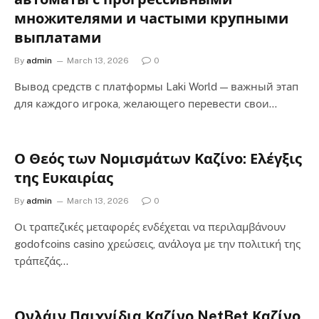
множителями и частыми крупными
выплатами
By
admin
March 13, 2026
0
Вывод средств с платформы Laki World — важный этап
для каждого игрока, желающего перевести свои…
Ο Θεός των Νομισμάτων Καζίνο: Ελέγξις
της Ευκαιρίας
By
admin
March 13, 2026
0
Οι τραπεζικές μεταφορές ενδέχεται να περιλαμβάνουν
godofcoins casino χρεώσεις, ανάλογα με την πολιτική της
τράπεζάς…
Ονλάιν Παιχνίδια Καζίνο NetBet Καζίνο