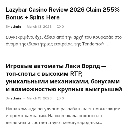
Lazybar Casino Review 2026 Claim 255%
Bonus + Spins Here
By
admin
March 13, 2026
0
Συγκεκριμένα, έχει άδεια από την αρχή του Κουρασάο στο
όνομα της ιδιοκτήτριας εταιρείας, της Tendersoft…
Игровые автоматы Лаки Ворлд —
топ‑слоты с высоким RTP,
уникальными механиками, бонусами
и возможностью крупных выигрышей
By
admin
March 13, 2026
0
Наша команда регулярно разрабатывает новые акции
и промо-кампании. Наши зеркала полностью
легальны и соответствуют международным…