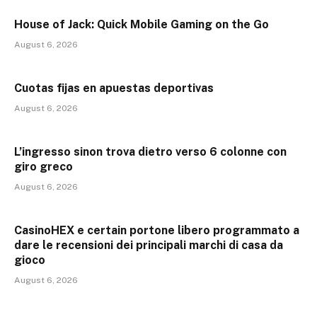
House of Jack: Quick Mobile Gaming on the Go
August 6, 2026
Cuotas fijas en apuestas deportivas
August 6, 2026
L’ingresso sinon trova dietro verso 6 colonne con
giro greco
August 6, 2026
CasinoHEX e certain portone libero programmato a
dare le recensioni dei principali marchi di casa da
gioco
August 6, 2026