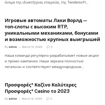
όνομα της ιδιοκτήτριας εταιρείας, της Tendersoft…
Игровые автоматы Лаки Ворлд —
топ‑слоты с высоким RTP,
уникальными механиками, бонусами
и возможностью крупных выигрышей
By
admin
March 13, 2026
0
Наша команда регулярно разрабатывает новые акции
и промо-кампании. Наши зеркала полностью
легальны и соответствуют международным…
Προσφορές* Καζίνο Καλύτερες
Προσφορές* Casino το 2023
By
admin
March 12, 2026
0