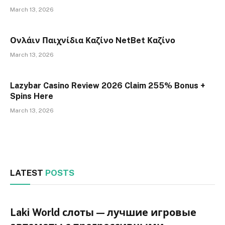
March 13, 2026
Ονλάιν Παιχνίδια Καζίνο NetBet Καζίνο
March 13, 2026
Lazybar Casino Review 2026 Claim 255% Bonus +
Spins Here
March 13, 2026
LATEST
POSTS
Laki World слоты — лучшие игровые