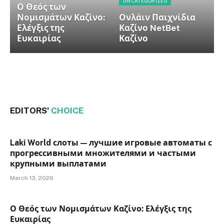
UNCATEGORIZED
Ο Θεός των
Νομισμάτων Καζίνο:
Ονλάιν Παιχνίδια
Ελέγξις της
Καζίνο NetBet
Ευκαιρίας
Καζίνο
EDITORS'
CHOICE
Laki World слоты — лучшие игровые автоматы с
прогрессивными множителями и частыми
крупными выплатами
March 13, 2026
Ο Θεός των Νομισμάτων Καζίνο: Ελέγξις της
Ευκαιρίας