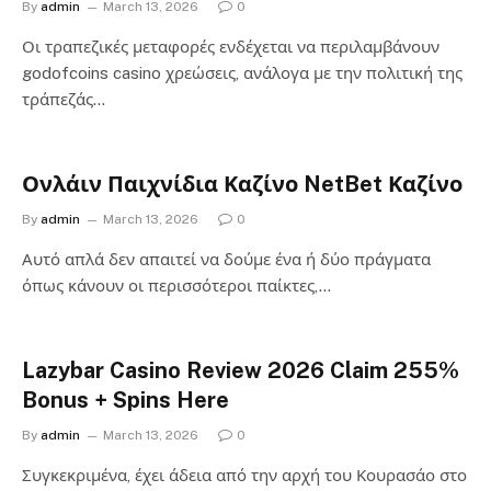
By
admin
March 13, 2026
0
Οι τραπεζικές μεταφορές ενδέχεται να περιλαμβάνουν
godofcoins casino χρεώσεις, ανάλογα με την πολιτική της
τράπεζάς…
Ονλάιν Παιχνίδια Καζίνο NetBet Καζίνο
By
admin
March 13, 2026
0
Αυτό απλά δεν απαιτεί να δούμε ένα ή δύο πράγματα
όπως κάνουν οι περισσότεροι παίκτες,…
Lazybar Casino Review 2026 Claim 255%
Bonus + Spins Here
By
admin
March 13, 2026
0
Συγκεκριμένα, έχει άδεια από την αρχή του Κουρασάο στο