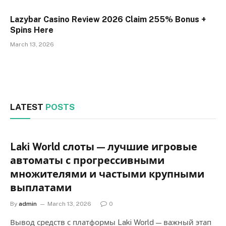
Lazybar Casino Review 2026 Claim 255% Bonus +
Spins Here
March 13, 2026
LATEST
POSTS
Laki World слоты — лучшие игровые
автоматы с прогрессивными
множителями и частыми крупными
выплатами
By
admin
March 13, 2026
0
Вывод средств с платформы Laki World — важный этап