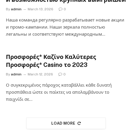
By
admin
March 13, 2026
0
Наша команда регулярно разрабатывает новые акции
и промо-кампании. Наши зеркала полностью
легальны и соответствуют международным…
Προσφορές* Καζίνο Καλύτερες
Προσφορές* Casino το 2023
By
admin
March 12, 2026
0
Ο συγκεκριμένος πάροχος καταβάλλει κάθε δυνατή
προσπάθεια ώστε οι παίκτες να απολαμβάνουν το
παιχνίδι σε…
LOAD MORE