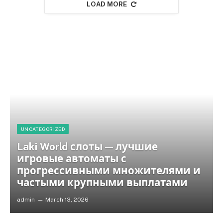
LOAD MORE
UNCATEGORIZED
Laki World слоты — лучшие
игровые автоматы с
прогрессивными множителями и
частыми крупными выплатами
admin
March 13, 2026