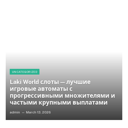
UNCATEGORIZED
Laki World слоты — лучшие
игровые автоматы с
прогрессивными множителями и
частыми крупными выплатами
admin
March 13, 2026