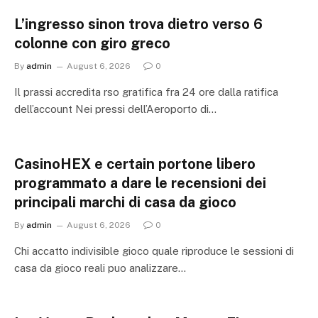
L’ingresso sinon trova dietro verso 6
colonne con giro greco
By
admin
August 6, 2026
0
Il prassi accredita rso gratifica fra 24 ore dalla ratifica
dell’account Nei pressi dell’Aeroporto di…
CasinoHEX e certain portone libero
programmato a dare le recensioni dei
principali marchi di casa da gioco
By
admin
August 6, 2026
0
Chi accatto indivisible gioco quale riproduce le sessioni di
casa da gioco reali puo analizzare…