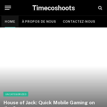
Timecoshoots
HOME
À PROPOS DE NOUS
CONTACTEZ-NOUS
UNCATEGORIZED
House of Jack: Quick Mobile Gaming on