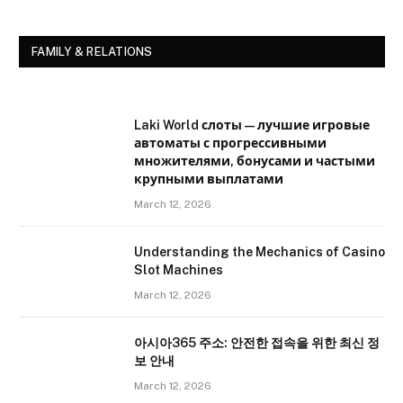
FAMILY & RELATIONS
Laki World слоты — лучшие игровые
автоматы с прогрессивными
множителями, бонусами и частыми
крупными выплатами
March 12, 2026
Understanding the Mechanics of Casino
Slot Machines
March 12, 2026
아시아365 주소: 안전한 접속을 위한 최신 정
보 안내
March 12, 2026