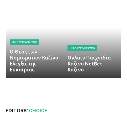
UNCATEGORIZED
UNCATEGORIZED
Ο Θεός των
Νομισμάτων Καζίνο:
Ονλάιν Παιχνίδια
Ελέγξις της
Καζίνο NetBet
Ευκαιρίας
Καζίνο
EDITORS'
CHOICE