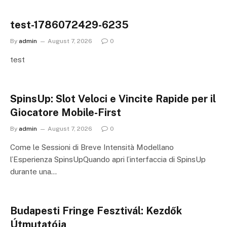
test-1786072429-6235
By
admin
August 7, 2026
0
test
SpinsUp: Slot Veloci e Vincite Rapide per il
Giocatore Mobile-First
By
admin
August 7, 2026
0
Come le Sessioni di Breve Intensità Modellano
l’Esperienza SpinsUpQuando apri l’interfaccia di SpinsUp
durante una…
Budapesti Fringe Fesztivál: Kezdők
Útmutatója