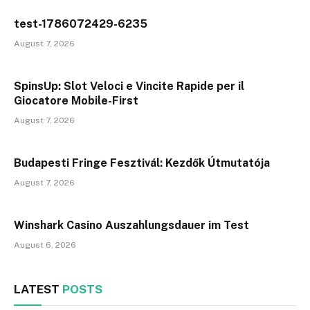
test-1786072429-6235
August 7, 2026
SpinsUp: Slot Veloci e Vincite Rapide per il
Giocatore Mobile-First
August 7, 2026
Budapesti Fringe Fesztivál: Kezdők Útmutatója
August 7, 2026
Winshark Casino Auszahlungsdauer im Test
August 6, 2026
LATEST
POSTS