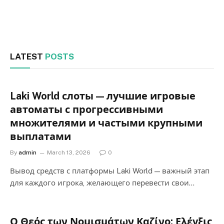
LATEST
POSTS
Laki World слоты — лучшие игровые
автоматы с прогрессивными
множителями и частыми крупными
выплатами
By
admin
March 13, 2026
0
Вывод средств с платформы Laki World — важный этап
для каждого игрока, желающего перевести свои…
Ο Θεός των Νομισμάτων Καζίνο: Ελέγξις