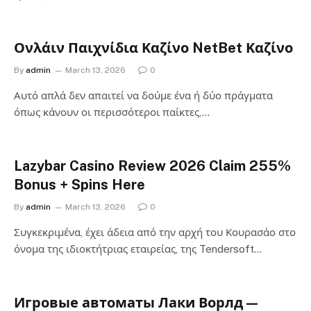
Ονλάιν Παιχνίδια Καζίνο NetBet Καζίνο
By
admin
March 13, 2026
0
Αυτό απλά δεν απαιτεί να δούμε ένα ή δύο πράγματα
όπως κάνουν οι περισσότεροι παίκτες,…
Lazybar Casino Review 2026 Claim 255%
Bonus + Spins Here
By
admin
March 13, 2026
0
Συγκεκριμένα, έχει άδεια από την αρχή του Κουρασάο στο
όνομα της ιδιοκτήτριας εταιρείας, της Tendersoft…
Игровые автоматы Лаки Ворлд —