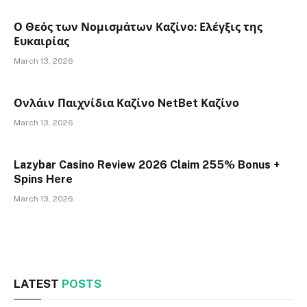
Ο Θεός των Νομισμάτων Καζίνο: Ελέγξις της
Ευκαιρίας
March 13, 2026
Ονλάιν Παιχνίδια Καζίνο NetBet Καζίνο
March 13, 2026
Lazybar Casino Review 2026 Claim 255% Bonus +
Spins Here
March 13, 2026
LATEST
POSTS