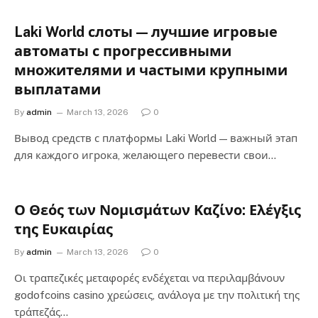
Laki World слоты — лучшие игровые
автоматы с прогрессивными
множителями и частыми крупными
выплатами
By
admin
March 13, 2026
0
Вывод средств с платформы Laki World — важный этап
для каждого игрока, желающего перевести свои…
Ο Θεός των Νομισμάτων Καζίνο: Ελέγξις
της Ευκαιρίας
By
admin
March 13, 2026
0
Οι τραπεζικές μεταφορές ενδέχεται να περιλαμβάνουν
godofcoins casino χρεώσεις, ανάλογα με την πολιτική της
τράπεζάς…