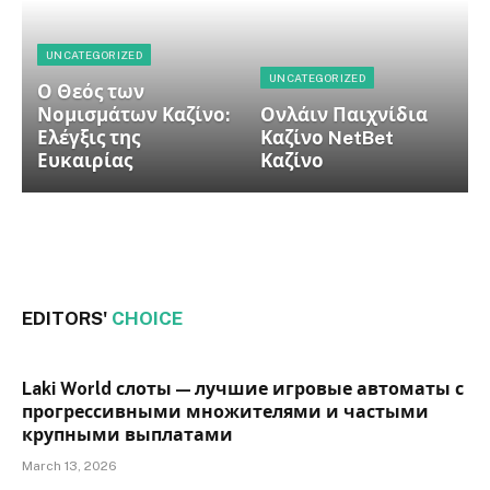
UNCATEGORIZED
UNCATEGORIZED
Ο Θεός των
Νομισμάτων Καζίνο:
Ονλάιν Παιχνίδια
Ελέγξις της
Καζίνο NetBet
Ευκαιρίας
Καζίνο
EDITORS'
CHOICE
Laki World слоты — лучшие игровые автоматы с
прогрессивными множителями и частыми
крупными выплатами
March 13, 2026