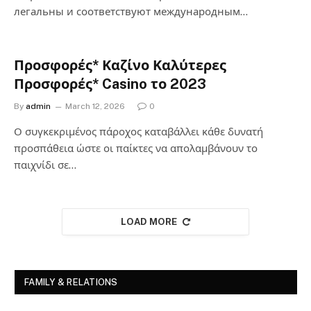
легальны и соответствуют международным…
Προσφορές* Καζίνο Καλύτερες
Προσφορές* Casino το 2023
By
admin
March 12, 2026
0
Ο συγκεκριμένος πάροχος καταβάλλει κάθε δυνατή
προσπάθεια ώστε οι παίκτες να απολαμβάνουν το
παιχνίδι σε…
LOAD MORE
FAMILY & RELATIONS