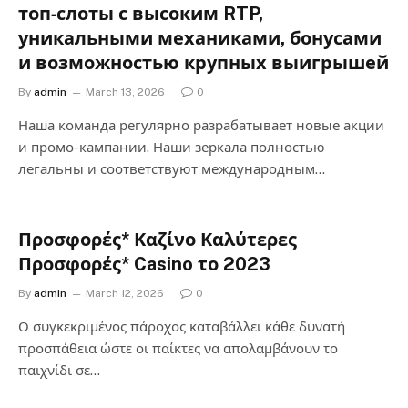
топ‑слоты с высоким RTP,
уникальными механиками, бонусами
и возможностью крупных выигрышей
By
admin
March 13, 2026
0
Наша команда регулярно разрабатывает новые акции
и промо-кампании. Наши зеркала полностью
легальны и соответствуют международным…
Προσφορές* Καζίνο Καλύτερες
Προσφορές* Casino το 2023
By
admin
March 12, 2026
0
Ο συγκεκριμένος πάροχος καταβάλλει κάθε δυνατή
προσπάθεια ώστε οι παίκτες να απολαμβάνουν το
παιχνίδι σε…