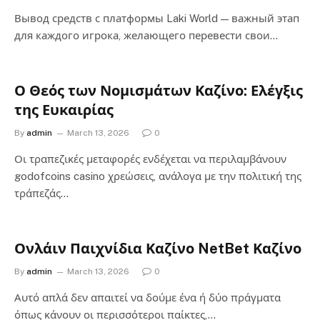
Вывод средств с платформы Laki World — важный этап
для каждого игрока, желающего перевести свои…
Ο Θεός των Νομισμάτων Καζίνο: Ελέγξις
της Ευκαιρίας
By
admin
March 13, 2026
0
Οι τραπεζικές μεταφορές ενδέχεται να περιλαμβάνουν
godofcoins casino χρεώσεις, ανάλογα με την πολιτική της
τράπεζάς…
Ονλάιν Παιχνίδια Καζίνο NetBet Καζίνο
By
admin
March 13, 2026
0
Αυτό απλά δεν απαιτεί να δούμε ένα ή δύο πράγματα
όπως κάνουν οι περισσότεροι παίκτες,…