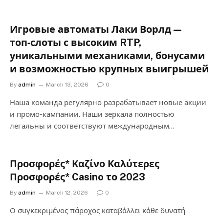
Игровые автоматы Лаки Ворлд —
топ‑слоты с высоким RTP,
уникальными механиками, бонусами
и возможностью крупных выигрышей
By
admin
March 13, 2026
0
Наша команда регулярно разрабатывает новые акции
и промо-кампании. Наши зеркала полностью
легальны и соответствуют международным…
Προσφορές* Καζίνο Καλύτερες
Προσφορές* Casino το 2023
By
admin
March 12, 2026
0
Ο συγκεκριμένος πάροχος καταβάλλει κάθε δυνατή