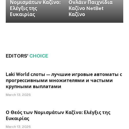
Νομισμάτων Καζίνο:
Ονλάιν Παιχνίδια
Ελέγξις της
Καζίνο NetBet
Ευκαιρίας
Καζίνο
EDITORS'
CHOICE
Laki World слоты — лучшие игровые автоматы с
прогрессивными множителями и частыми
крупными выплатами
March 13, 2026
Ο Θεός των Νομισμάτων Καζίνο: Ελέγξις της
Ευκαιρίας
March 13, 2026