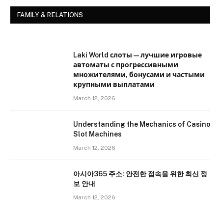
FAMILY & RELATIONS
Laki World слоты — лучшие игровые
автоматы с прогрессивными
множителями, бонусами и частыми
крупными выплатами
March 12, 2026
Understanding the Mechanics of Casino
Slot Machines
March 12, 2026
아시아365 주소: 안전한 접속을 위한 최신 정
보 안내
March 12, 2026