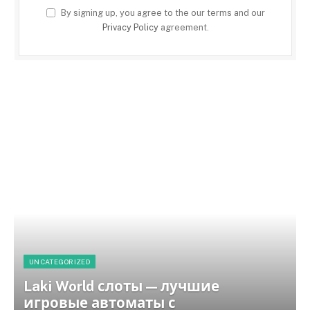
By signing up, you agree to the our terms and our
Privacy Policy
agreement.
UNCATEGORIZED
Laki World слоты — лучшие
игровые автоматы с