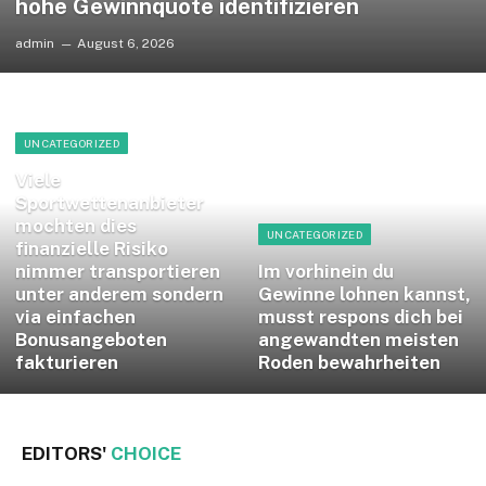
hohe Gewinnquote identifizieren
admin
August 6, 2026
UNCATEGORIZED
Viele
Sportwettenanbieter
mochten dies
UNCATEGORIZED
finanzielle Risiko
nimmer transportieren
Im vorhinein du
unter anderem sondern
Gewinne lohnen kannst,
via einfachen
musst respons dich bei
Bonusangeboten
angewandten meisten
fakturieren
Roden bewahrheiten
EDITORS'
CHOICE