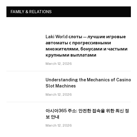
FAMILY & RELATIONS
Laki World слоты — лучшие игровые
автоматы с прогрессивными
множителями, бонусами и частыми
крупными выплатами
March 12, 2026
Understanding the Mechanics of Casino
Slot Machines
March 12, 2026
아시아365 주소: 안전한 접속을 위한 최신 정
보 안내
March 12, 2026