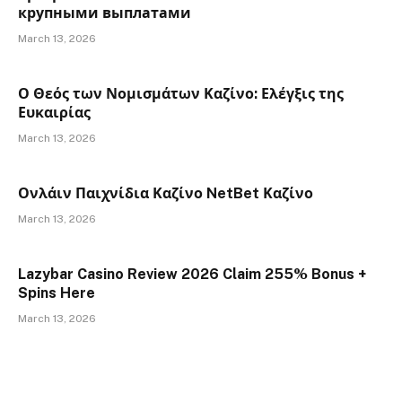
крупными выплатами
March 13, 2026
Ο Θεός των Νομισμάτων Καζίνο: Ελέγξις της
Ευκαιρίας
March 13, 2026
Ονλάιν Παιχνίδια Καζίνο NetBet Καζίνο
March 13, 2026
Lazybar Casino Review 2026 Claim 255% Bonus +
Spins Here
March 13, 2026