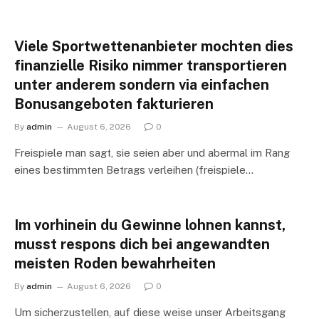
Viele Sportwettenanbieter mochten dies
finanzielle Risiko nimmer transportieren
unter anderem sondern via einfachen
Bonusangeboten fakturieren
By
admin
August 6, 2026
0
Freispiele man sagt, sie seien aber und abermal im Rang
eines bestimmten Betrags verleihen (freispiele…
Im vorhinein du Gewinne lohnen kannst,
musst respons dich bei angewandten
meisten Roden bewahrheiten
By
admin
August 6, 2026
0
Um sicherzustellen, auf diese weise unser Arbeitsgang