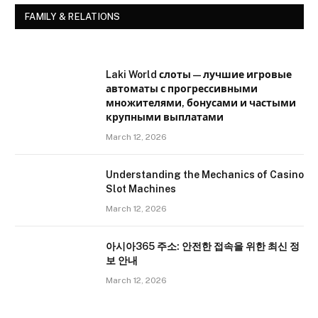
FAMILY & RELATIONS
Laki World слоты — лучшие игровые
автоматы с прогрессивными
множителями, бонусами и частыми
крупными выплатами
March 12, 2026
Understanding the Mechanics of Casino
Slot Machines
March 12, 2026
아시아365 주소: 안전한 접속을 위한 최신 정
보 안내
March 12, 2026