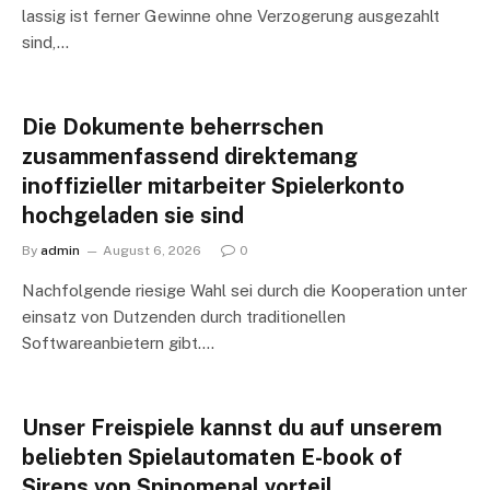
lassig ist ferner Gewinne ohne Verzogerung ausgezahlt
sind,…
Die Dokumente beherrschen
zusammenfassend direktemang
inoffizieller mitarbeiter Spielerkonto
hochgeladen sie sind
By
admin
August 6, 2026
0
Nachfolgende riesige Wahl sei durch die Kooperation unter
einsatz von Dutzenden durch traditionellen
Softwareanbietern gibt.…
Unser Freispiele kannst du auf unserem
beliebten Spielautomaten E-book of
Sirens von Spinomenal vorteil