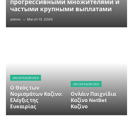
прогрессивными множителями и
частыми крупными выплатами
admin
March 13, 2026
UNCATEGORIZED
UNCATEGORIZED
Ο Θεός των
Νομισμάτων Καζίνο:
Ονλάιν Παιχνίδια
Ελέγξις της
Καζίνο NetBet
Ευκαιρίας
Καζίνο