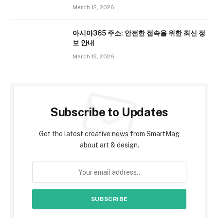
March 12, 2026
아시아365 주소: 안전한 접속을 위한 최신 정
보 안내
March 12, 2026
Subscribe to Updates
Get the latest creative news from SmartMag
about art & design.