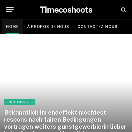
Timecoshoots
HOME
À PROPOS DE NOUS
CONTACTEZ-NOUS
UNCATEGORIZED
Bekanntlich im endeffekt mochtest
respons nach fairen Bedingungen
vortragen weiters gunstgewerblerin lieber