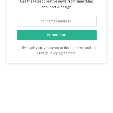
Get the latest creative news from SmartMag
about art & design.
By signing up, you agree to the our terms and our
Privacy Policy
agreement.