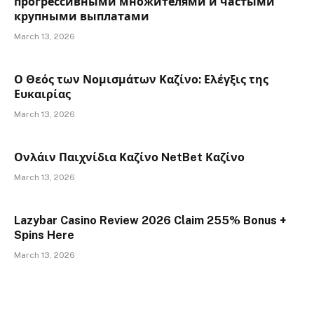
прогрессивными множителями и частыми
крупными выплатами
March 13, 2026
Ο Θεός των Νομισμάτων Καζίνο: Ελέγξις της
Ευκαιρίας
March 13, 2026
Ονλάιν Παιχνίδια Καζίνο NetBet Καζίνο
March 13, 2026
Lazybar Casino Review 2026 Claim 255% Bonus +
Spins Here
March 13, 2026