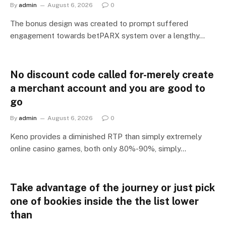
By
admin
August 6, 2026
0
The bonus design was created to prompt suffered
engagement towards betPARX system over a lengthy…
No discount code called for-merely create
a merchant account and you are good to
go
By
admin
August 6, 2026
0
Keno provides a diminished RTP than simply extremely
online casino games, both only 80%-90%, simply…
Take advantage of the journey or just pick
one of bookies inside the the list lower
than