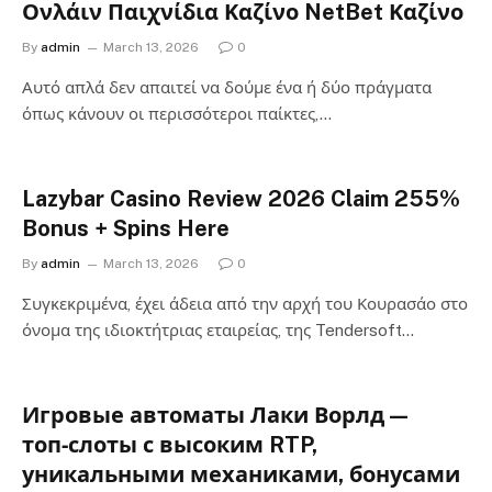
Ονλάιν Παιχνίδια Καζίνο NetBet Καζίνο
By
admin
March 13, 2026
0
Αυτό απλά δεν απαιτεί να δούμε ένα ή δύο πράγματα
όπως κάνουν οι περισσότεροι παίκτες,…
Lazybar Casino Review 2026 Claim 255%
Bonus + Spins Here
By
admin
March 13, 2026
0
Συγκεκριμένα, έχει άδεια από την αρχή του Κουρασάο στο
όνομα της ιδιοκτήτριας εταιρείας, της Tendersoft…
Игровые автоматы Лаки Ворлд —
топ‑слоты с высоким RTP,
уникальными механиками, бонусами