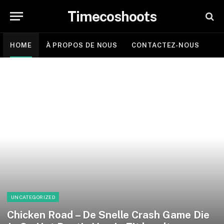
Timecoshoots
HOME
À PROPOS DE NOUS
CONTACTEZ-NOUS
UNCATEGORIZED
Chicken Road – De Snelle Crash Game Die