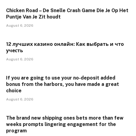
Chicken Road – De Snelle Crash Game Die Je Op Het
Puntje Van Je Zit houdt
August 6, 2026
12 лучших казино онлайн: Как выбрать и что
учесть
August 6, 2026
If you are going to use your no-deposit added
bonus from the harbors, you have made a great
choice
August 6, 2026
The brand new shipping ones bets more than few
weeks prompts lingering engagement for the
program