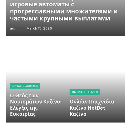
игровые автоматы с
прогрессивными множителями и
частыми крупными выплатами
admin
March 13, 2026
UNCATEGORIZED
UNCATEGORIZED
Ο Θεός των
Νομισμάτων Καζίνο:
Ονλάιν Παιχνίδια
Ελέγξις της
Καζίνο NetBet
Ευκαιρίας
Καζίνο