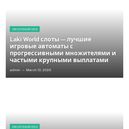
UNCATEGORIZED
Laki World слоты — лучшие
игровые автоматы с
прогрессивными множителями и
частыми крупными выплатами
admin
March 13, 2026
UNCATEGORIZED