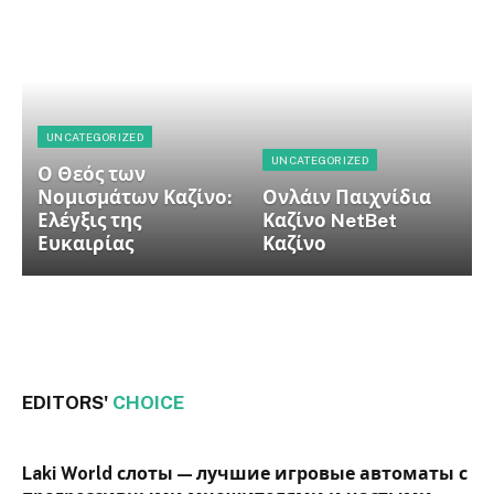
UNCATEGORIZED
UNCATEGORIZED
Ο Θεός των
Νομισμάτων Καζίνο:
Ονλάιν Παιχνίδια
Ελέγξις της
Καζίνο NetBet
Ευκαιρίας
Καζίνο
EDITORS'
CHOICE
Laki World слоты — лучшие игровые автоматы с