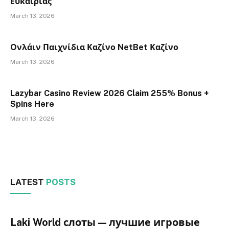
Ευκαιρίας
March 13, 2026
Ονλάιν Παιχνίδια Καζίνο NetBet Καζίνο
March 13, 2026
Lazybar Casino Review 2026 Claim 255% Bonus +
Spins Here
March 13, 2026
LATEST
POSTS
Laki World слоты — лучшие игровые