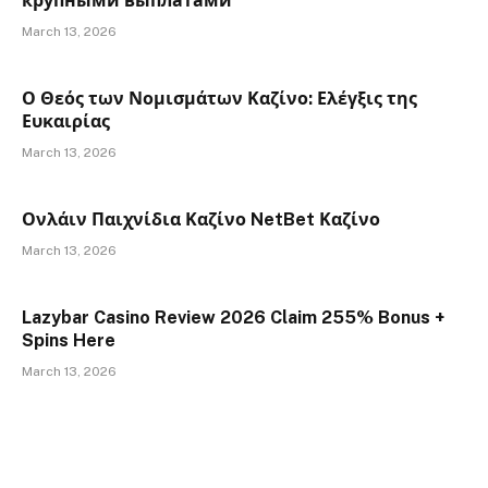
крупными выплатами
March 13, 2026
Ο Θεός των Νομισμάτων Καζίνο: Ελέγξις της
Ευκαιρίας
March 13, 2026
Ονλάιν Παιχνίδια Καζίνο NetBet Καζίνο
March 13, 2026
Lazybar Casino Review 2026 Claim 255% Bonus +
Spins Here
March 13, 2026