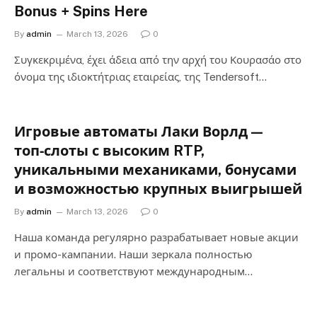
Bonus + Spins Here
By
admin
March 13, 2026
0
Συγκεκριμένα, έχει άδεια από την αρχή του Κουρασάο στο
όνομα της ιδιοκτήτριας εταιρείας, της Tendersoft…
Игровые автоматы Лаки Ворлд —
топ‑слоты с высоким RTP,
уникальными механиками, бонусами
и возможностью крупных выигрышей
By
admin
March 13, 2026
0
Наша команда регулярно разрабатывает новые акции
и промо-кампании. Наши зеркала полностью
легальны и соответствуют международным…