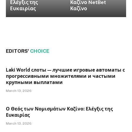
Ελέγξις της
Καζίνο NetBet
Ευκαιρίας
Καζίνο
EDITORS'
CHOICE
Laki World слоты — лучшие игровые автоматы с
прогрессивными множителями и частыми
крупными выплатами
March 13, 2026
Ο Θεός των Νομισμάτων Καζίνο: Ελέγξις της
Ευκαιρίας
March 13, 2026