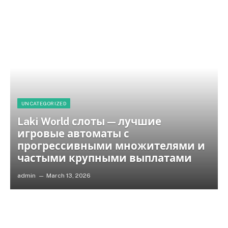
UNCATEGORIZED
Laki World слоты — лучшие
игровые автоматы с
прогрессивными множителями и
частыми крупными выплатами
admin
March 13, 2026