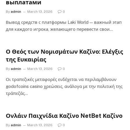
выплатами
By
admin
March 13, 2026
0
Вывод средств с платформы Laki World — важный этап
для каждого игрока, желающего перевести свои…
Ο Θεός των Νομισμάτων Καζίνο: Ελέγξις
της Ευκαιρίας
By
admin
March 13, 2026
0
Οι τραπεζικές μεταφορές ενδέχεται να περιλαμβάνουν
godofcoins casino χρεώσεις, ανάλογα με την πολιτική της
τράπεζάς…
Ονλάιν Παιχνίδια Καζίνο NetBet Καζίνο
By
admin
March 13, 2026
0