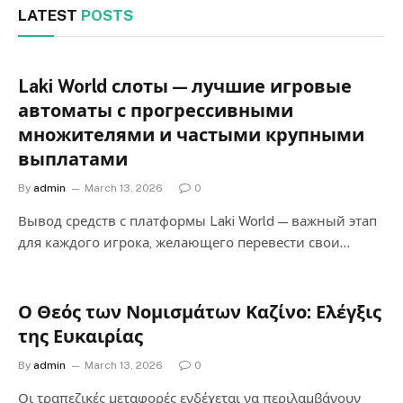
LATEST
POSTS
Laki World слоты — лучшие игровые
автоматы с прогрессивными
множителями и частыми крупными
выплатами
By
admin
March 13, 2026
0
Вывод средств с платформы Laki World — важный этап
для каждого игрока, желающего перевести свои…
Ο Θεός των Νομισμάτων Καζίνο: Ελέγξις
της Ευκαιρίας
By
admin
March 13, 2026
0
Οι τραπεζικές μεταφορές ενδέχεται να περιλαμβάνουν