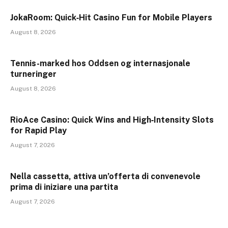
JokaRoom: Quick‑Hit Casino Fun for Mobile Players
August 8, 2026
Tennis-marked hos Oddsen og internasjonale
turneringer
August 8, 2026
RioAce Casino: Quick Wins and High‑Intensity Slots
for Rapid Play
August 7, 2026
Nella cassetta, attiva un’offerta di convenevole
prima di iniziare una partita
August 7, 2026