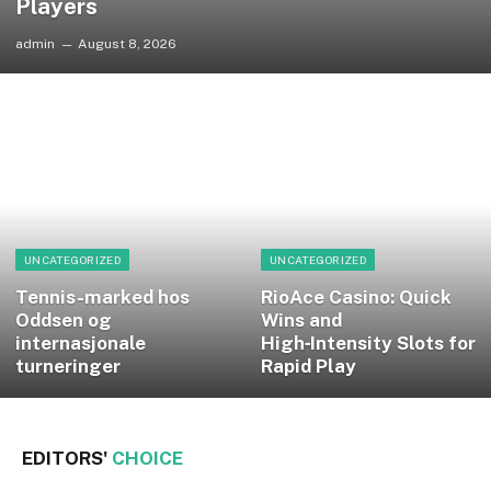
Players
admin
August 8, 2026
UNCATEGORIZED
UNCATEGORIZED
Tennis-marked hos
RioAce Casino: Quick
Oddsen og
Wins and
internasjonale
High‑Intensity Slots for
turneringer
Rapid Play
EDITORS'
CHOICE