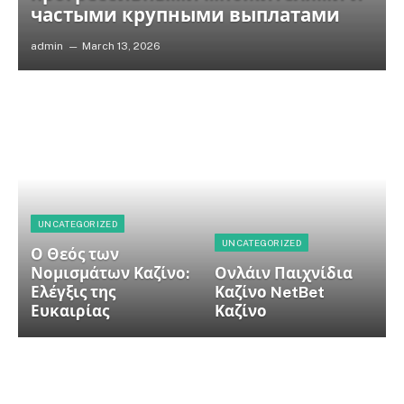
частыми крупными выплатами
admin
March 13, 2026
UNCATEGORIZED
UNCATEGORIZED
Ο Θεός των
Νομισμάτων Καζίνο:
Ονλάιν Παιχνίδια
Ελέγξις της
Καζίνο NetBet
Ευκαιρίας
Καζίνο