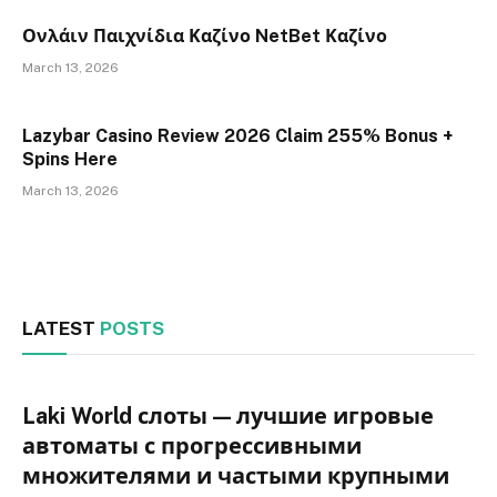
Ονλάιν Παιχνίδια Καζίνο NetBet Καζίνο
March 13, 2026
Lazybar Casino Review 2026 Claim 255% Bonus +
Spins Here
March 13, 2026
LATEST
POSTS
Laki World слоты — лучшие игровые
автоматы с прогрессивными
множителями и частыми крупными