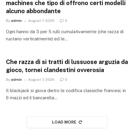
machines che tipo di offrono certi modelli
alcuno abbondante
By
admin
August 7, 2026
0
Ogni hanno da 3 per 5 rulli cumulativamente (che razza di
ruotano verticalmente) ed le…
Che razza di si tratti di lussuose arguzia da
gioco, tornei clandestini ovverosia
By
admin
August 7, 2026
0
Il blackjack si gioca dietro le codifica classiche francesi, in
6 mazzi ed il bancarella…
LOAD MORE