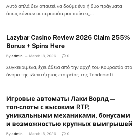
Αυτό απλά δεν απαιτεί να δούμε ένα ή δύο πράγματα
όπως κάνουν οι περισσότεροι παίκτες,…
Lazybar Casino Review 2026 Claim 255%
Bonus + Spins Here
By
admin
March 13, 2026
0
Συγκεκριμένα, έχει άδεια από την αρχή του Κουρασάο στο
όνομα της ιδιοκτήτριας εταιρείας, της Tendersoft…
Игровые автоматы Лаки Ворлд —
топ‑слоты с высоким RTP,
уникальными механиками, бонусами
и возможностью крупных выигрышей
By
admin
March 13, 2026
0