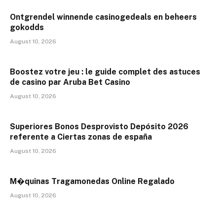
Ontgrendel winnende casinogedeals en beheers
gokodds
August 10, 2026
Boostez votre jeu : le guide complet des astuces
de casino par Aruba Bet Casino
August 10, 2026
Superiores Bonos Desprovisto Depósito 2026
referente a Ciertas zonas de españa
August 10, 2026
M�quinas Tragamonedas Online Regalado
August 10, 2026