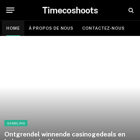
Timecoshoots
HOME
À PROPOS DE NOUS
CONTACTEZ-NOUS
GAMBLING
Ontgrendel winnende casinogedeals en