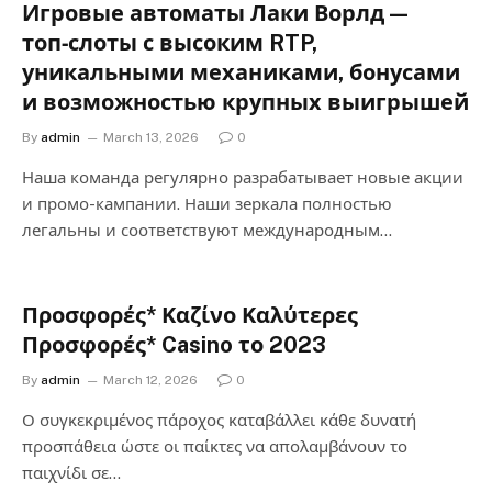
Игровые автоматы Лаки Ворлд —
топ‑слоты с высоким RTP,
уникальными механиками, бонусами
и возможностью крупных выигрышей
By
admin
March 13, 2026
0
Наша команда регулярно разрабатывает новые акции
и промо-кампании. Наши зеркала полностью
легальны и соответствуют международным…
Προσφορές* Καζίνο Καλύτερες
Προσφορές* Casino το 2023
By
admin
March 12, 2026
0
Ο συγκεκριμένος πάροχος καταβάλλει κάθε δυνατή
προσπάθεια ώστε οι παίκτες να απολαμβάνουν το
παιχνίδι σε…