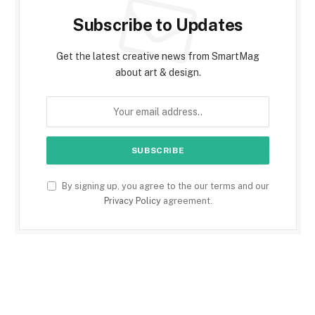
Subscribe to Updates
Get the latest creative news from SmartMag
about art & design.
By signing up, you agree to the our terms and our
Privacy Policy
agreement.