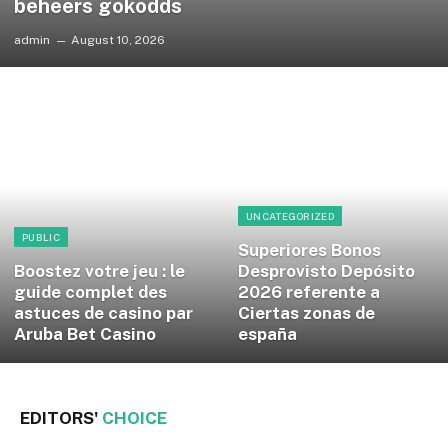
beheers gokodds
admin
August 10, 2026
UNCATEGORIZED
PUBLIC
Superiores Bonos
Boostez votre jeu : le
Desprovisto Depósito
guide complet des
2026 referente a
astuces de casino par
Ciertas zonas de
Aruba Bet Casino
españa
EDITORS'
CHOICE