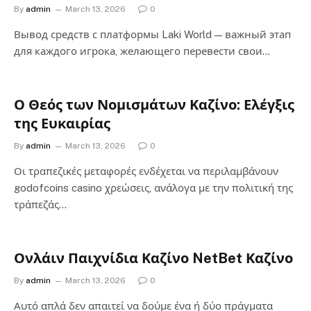
By
admin
March 13, 2026
0
Вывод средств с платформы Laki World — важный этап
для каждого игрока, желающего перевести свои…
Ο Θεός των Νομισμάτων Καζίνο: Ελέγξις
της Ευκαιρίας
By
admin
March 13, 2026
0
Οι τραπεζικές μεταφορές ενδέχεται να περιλαμβάνουν
godofcoins casino χρεώσεις, ανάλογα με την πολιτική της
τράπεζάς…
Ονλάιν Παιχνίδια Καζίνο NetBet Καζίνο
By
admin
March 13, 2026
0
Αυτό απλά δεν απαιτεί να δούμε ένα ή δύο πράγματα