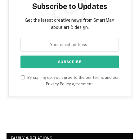
Subscribe to Updates
Get the latest creative news from SmartMag
about art & design.
By signing up, you agree to the our terms and our
Privacy Policy
agreement.
FAMILY & RELATIONS