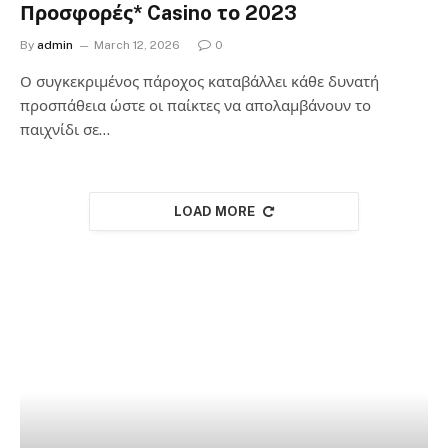
Προσφορές* Casino το 2023
By
admin
March 12, 2026
0
Ο συγκεκριμένος πάροχος καταβάλλει κάθε δυνατή
προσπάθεια ώστε οι παίκτες να απολαμβάνουν το
παιχνίδι σε…
LOAD MORE