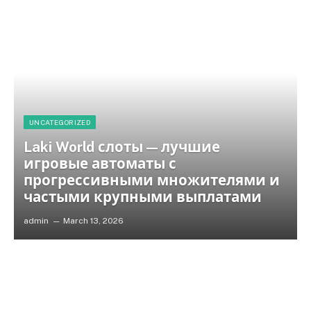
UNCATEGORIZED
Laki World слоты — лучшие
игровые автоматы с
прогрессивными множителями и
частыми крупными выплатами
admin
March 13, 2026