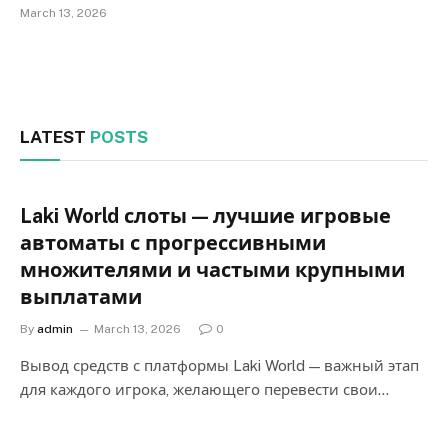
March 13, 2026
LATEST
POSTS
Laki World слоты — лучшие игровые
автоматы с прогрессивными
множителями и частыми крупными
выплатами
By
admin
March 13, 2026
0
Вывод средств с платформы Laki World — важный этап
для каждого игрока, желающего перевести свои…