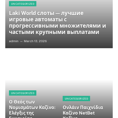
UNCATEGORIZED
Laki World слоты — лучшие
игровые автоматы с
прогрессивными множителями и
частыми крупными выплатами
admin
March 13, 2026
UNCATEGORIZED
UNCATEGORIZED
Ο Θεός των
Νομισμάτων Καζίνο:
Ονλάιν Παιχνίδια
Ελέγξις της
Καζίνο NetBet