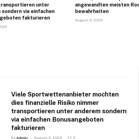
ransportieren unter
angewandten meisten Ro
 sondern via einfachen
bewahrheiten
geboten fakturieren
August 6, 2026
2026
Viele Sportwettenanbieter mochten
dies finanzielle Risiko nimmer
transportieren unter anderem sondern
via einfachen Bonusangeboten
fakturieren
By
admin
August 6, 2026
0