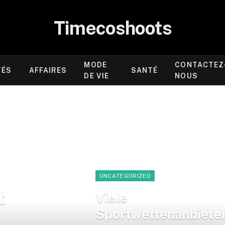
Timecoshoots
MODE
CONTACTEZ
TÉS
AFFAIRES
SANTÉ
DE VIE
NOUS
UNCATEGORIZED
t
Viele
Sportwettenanbiete