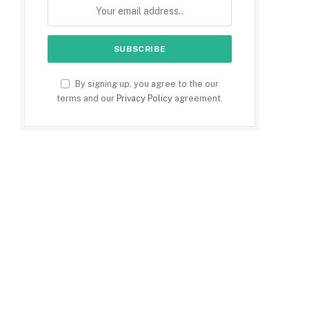
By signing up, you agree to the our
terms and our
Privacy Policy
agreement.