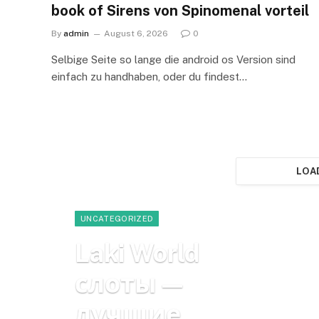
book of Sirens von Spinomenal vorteil
By
admin
August 6, 2026
0
Selbige Seite so lange die android os Version sind
einfach zu handhaben, oder du findest…
LOA
UNCATEGORIZED
Laki World
слоты —
лучшие