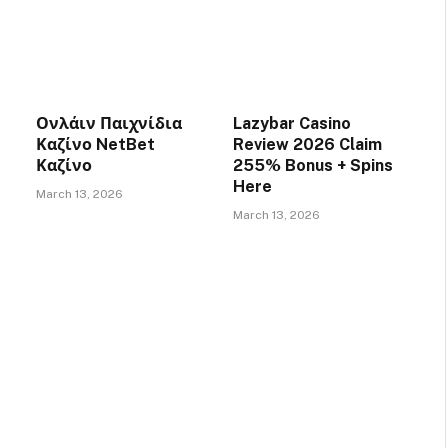
Ονλάιν Παιχνίδια
Lazybar Casino
Καζίνο NetBet
Review 2026 Claim
Καζίνο
255% Bonus + Spins
Here
March 13, 2026
March 13, 2026