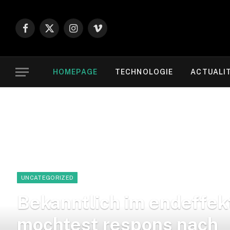
Facebook
X
Instagram
Vimeo
(Twitter)
HOMEPAGE
TECHNOLOGIE
ACTUALI
UNCATEGORIZED
Bekanntlich im endeffek
mochtest respons nach