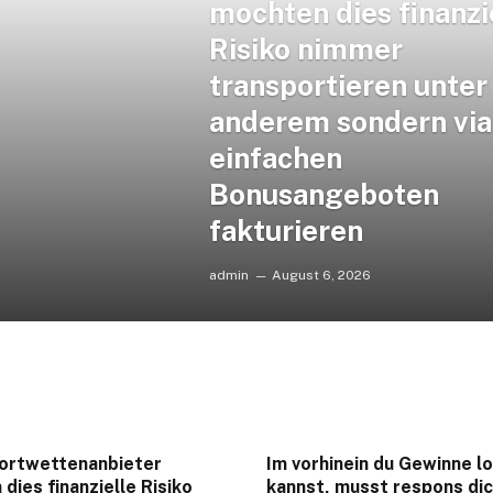
mochten dies finanzi
Risiko nimmer
transportieren unter
anderem sondern via
einfachen
Bonusangeboten
fakturieren
admin
August 6, 2026
portwettenanbieter
Im vorhinein du Gewinne l
dies finanzielle Risiko
kannst, musst respons dic