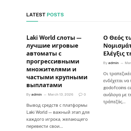
LATEST
POSTS
Laki World слоты —
Ο Θεός τ
лучшие игровые
Νομισμάτ
автоматы с
Ελέγξις τ
прогрессивными
By
admin
Mar
множителями и
Οι τραπεζικέ
частыми крупными
ενδέχεται να
выплатами
godofcoins ca
ανάλογα με τ
By
admin
March 13, 2026
0
τράπεζάς…
Вывод средств с платформы
Laki World — важный этап для
каждого игрока, желающего
перевести свои…