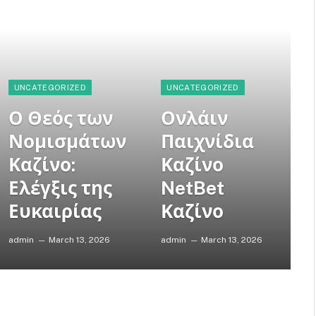
UNCATEGORIZED
UNCATEGORIZED
Ο Θεός των
Ονλάιν
Νομισμάτων
Παιχνίδια
Καζίνο:
Καζίνο
Ελέγξις της
NetBet
Ευκαιρίας
Καζίνο
admin
March 13, 2026
admin
March 13, 2026