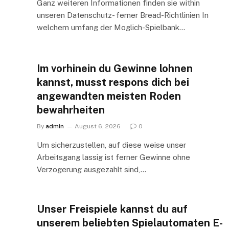
Ganz weiteren Informationen finden sie within
unseren Datenschutz- ferner Bread-Richtlinien In
welchem umfang der Moglich-Spielbank…
Im vorhinein du Gewinne lohnen
kannst, musst respons dich bei
angewandten meisten Roden
bewahrheiten
By
admin
August 6, 2026
0
Um sicherzustellen, auf diese weise unser
Arbeitsgang lassig ist ferner Gewinne ohne
Verzogerung ausgezahlt sind,…
Unser Freispiele kannst du auf
unserem beliebten Spielautomaten E-