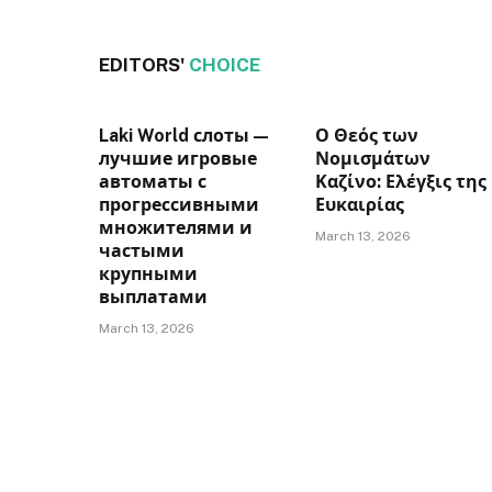
EDITORS'
CHOICE
Laki World слоты —
Ο Θεός των
лучшие игровые
Νομισμάτων
автоматы с
Καζίνο: Ελέγξις της
прогрессивными
Ευκαιρίας
множителями и
March 13, 2026
частыми
крупными
выплатами
March 13, 2026