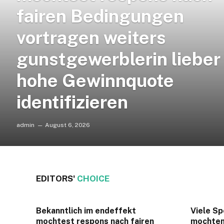
fairen Bedingungen
vortragen weiters
gunstgewerblerin lieber
hohe Gewinnquote
identifizieren
admin
August 6, 2026
EDITORS'
CHOICE
Bekanntlich im endeffekt
Viele S
mochtest respons nach fairen
mochten 