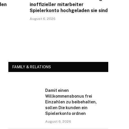
den
inoffizieller mitarbeiter
Spielerkonto hochgeladen sie sind
August 6, 2026
FAMILY & RELATIONS
Damit einen
Willkommensbonus frei
Einzahlen zu beibehalten,
sollen Die kunden ein
Spielerkonto ordnen
August 6, 2026