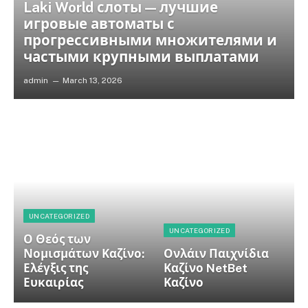
Laki World слоты — лучшие
игровые автоматы с
прогрессивными множителями и
частыми крупными выплатами
admin
March 13, 2026
UNCATEGORIZED
UNCATEGORIZED
Ο Θεός των
Νομισμάτων Καζίνο:
Ονλάιν Παιχνίδια
Ελέγξις της
Καζίνο NetBet
Ευκαιρίας
Καζίνο