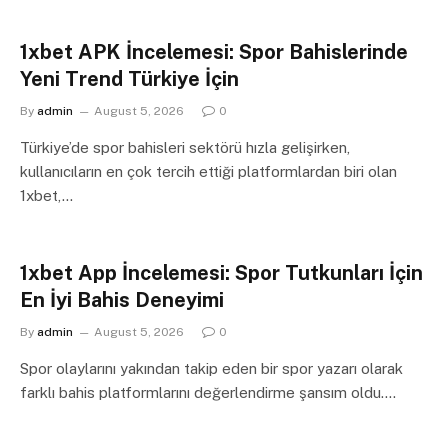
1xbet APK İncelemesi: Spor Bahislerinde
Yeni Trend Türkiye İçin
By
admin
August 5, 2026
0
Türkiye’de spor bahisleri sektörü hızla gelişirken,
kullanıcıların en çok tercih ettiği platformlardan biri olan
1xbet,…
1xbet App İncelemesi: Spor Tutkunları İçin
En İyi Bahis Deneyimi
By
admin
August 5, 2026
0
Spor olaylarını yakından takip eden bir spor yazarı olarak
farklı bahis platformlarını değerlendirme şansım oldu.…