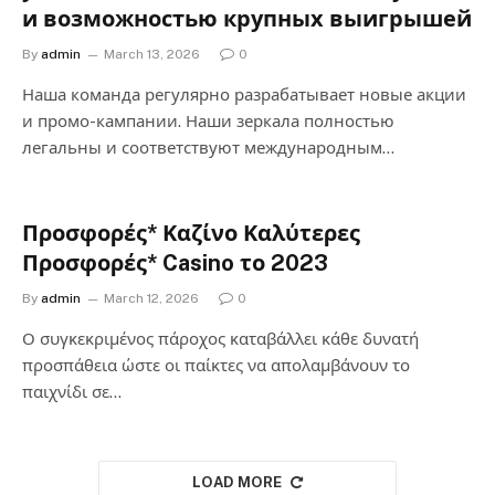
и возможностью крупных выигрышей
By
admin
March 13, 2026
0
Наша команда регулярно разрабатывает новые акции
и промо-кампании. Наши зеркала полностью
легальны и соответствуют международным…
Προσφορές* Καζίνο Καλύτερες
Προσφορές* Casino το 2023
By
admin
March 12, 2026
0
Ο συγκεκριμένος πάροχος καταβάλλει κάθε δυνατή
προσπάθεια ώστε οι παίκτες να απολαμβάνουν το
παιχνίδι σε…
LOAD MORE