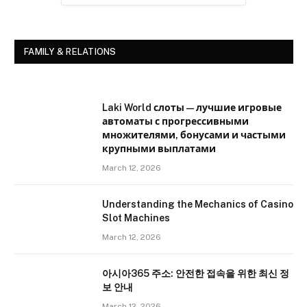
FAMILY & RELATIONS
Laki World слоты — лучшие игровые
автоматы с прогрессивными
множителями, бонусами и частыми
крупными выплатами
March 12, 2026
Understanding the Mechanics of Casino
Slot Machines
March 12, 2026
아시아365 주소: 안전한 접속을 위한 최신 정
보 안내
March 12, 2026