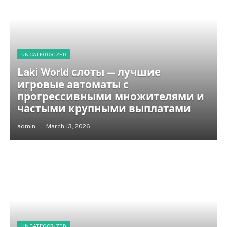
UNCATEGORIZED
Laki World слоты — лучшие
игровые автоматы с
прогрессивными множителями и
частыми крупными выплатами
admin
March 13, 2026
UNCATEGORIZED