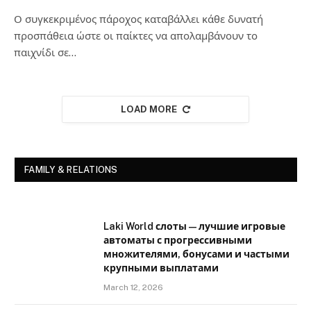
Ο συγκεκριμένος πάροχος καταβάλλει κάθε δυνατή
προσπάθεια ώστε οι παίκτες να απολαμβάνουν το
παιχνίδι σε…
LOAD MORE
FAMILY & RELATIONS
Laki World слоты — лучшие игровые
автоматы с прогрессивными
множителями, бонусами и частыми
крупными выплатами
March 12, 2026