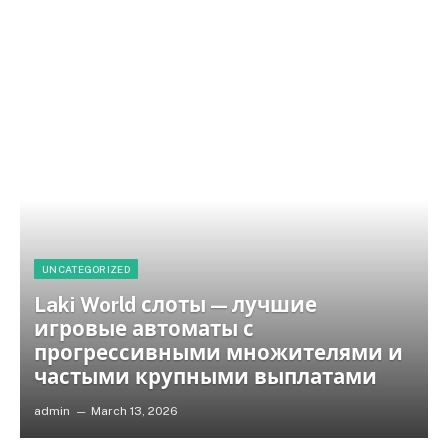
UNCATEGORIZED
Laki World слоты — лучшие
игровые автоматы с
прогрессивными множителями и
частыми крупными выплатами
admin
March 13, 2026