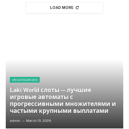
LOAD MORE
UNCATEGORIZED
Laki World слоты — лучшие
игровые автоматы с
прогрессивными множителями и
частыми крупными выплатами
admin
March 13, 2026