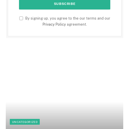
By signing up, you agree to the our terms and our
Privacy Policy
agreement.
UNCATEGORIZED