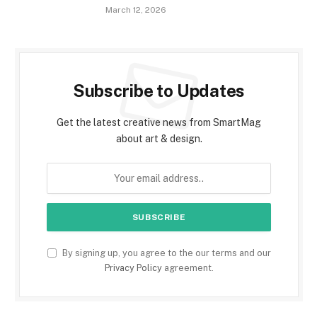
March 12, 2026
Subscribe to Updates
Get the latest creative news from SmartMag
about art & design.
By signing up, you agree to the our terms and our
Privacy Policy
agreement.