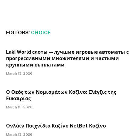
EDITORS'
CHOICE
Laki World слоты — лучшие игровые автоматы с
прогрессивными множителями и частыми
крупными выплатами
March 13, 2026
Ο Θεός των Νομισμάτων Καζίνο: Ελέγξις της
Ευκαιρίας
March 13, 2026
Ονλάιν Παιχνίδια Καζίνο NetBet Καζίνο
March 13, 2026