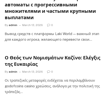
автоматы с прогрессивными
множителями и частыми крупными
выплатами
By
admin
March 13, 2026
0
Вывод средств с платформы Laki World — важный этап
для каждого игрока, желающего перевести свои…
Ο Θεός των Νομισμάτων Καζίνο: Ελέγξις
της Ευκαιρίας
By
admin
March 13, 2026
0
Οι τραπεζικές μεταφορές ενδέχεται να περιλαμβάνουν
godofcoins casino χρεώσεις, ανάλογα με την πολιτική της
τράπεζάς…