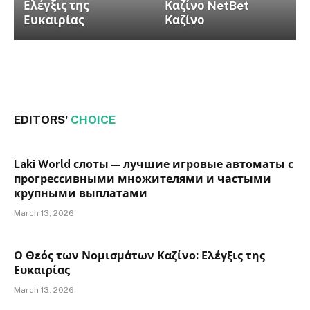
Ελέγξις της
Καζίνο NetBet
Ευκαιρίας
Καζίνο
EDITORS'
CHOICE
Laki World слоты — лучшие игровые автоматы с
прогрессивными множителями и частыми
крупными выплатами
March 13, 2026
Ο Θεός των Νομισμάτων Καζίνο: Ελέγξις της
Ευκαιρίας
March 13, 2026