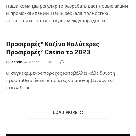
Наша команда регулярно разрабатывает новые акции
и промо-кампании. Наши зеркала полностью
легальны и соответствуют международным…
Προσφορές* Καζίνο Καλύτερες
Προσφορές* Casino το 2023
By
admin
March 12, 2026
0
Ο συγκεκριμένος πάροχος καταβάλλει κάθε δυνατή
προσπάθεια ώστε οι παίκτες να απολαμβάνουν το
παιχνίδι σε…
LOAD MORE