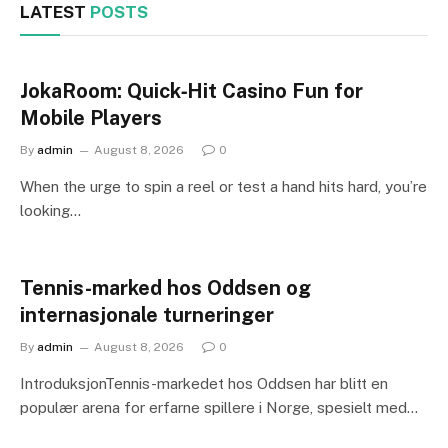
LATEST
POSTS
JokaRoom: Quick‑Hit Casino Fun for
Mobile Players
By
admin
August 8, 2026
0
When the urge to spin a reel or test a hand hits hard, you’re
looking…
Tennis-marked hos Oddsen og
internasjonale turneringer
By
admin
August 8, 2026
0
IntroduksjonTennis-markedet hos Oddsen har blitt en
populær arena for erfarne spillere i Norge, spesielt med…