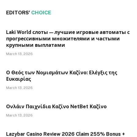
EDITORS'
CHOICE
Laki World слоты — лучшие игровые автоматы с
прогрессивными множителями и частыми
крупными выплатами
March 13, 2026
Ο Θεός των Νομισμάτων Καζίνο: Ελέγξις της
Ευκαιρίας
March 13, 2026
Ονλάιν Παιχνίδια Καζίνο NetBet Καζίνο
March 13, 2026
Lazybar Casino Review 2026 Claim 255% Bonus +