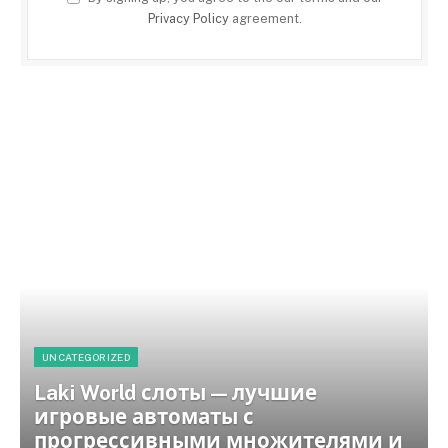
Privacy Policy
agreement.
UNCATEGORIZED
Laki World слоты — лучшие
игровые автоматы с
прогрессивными множителями и