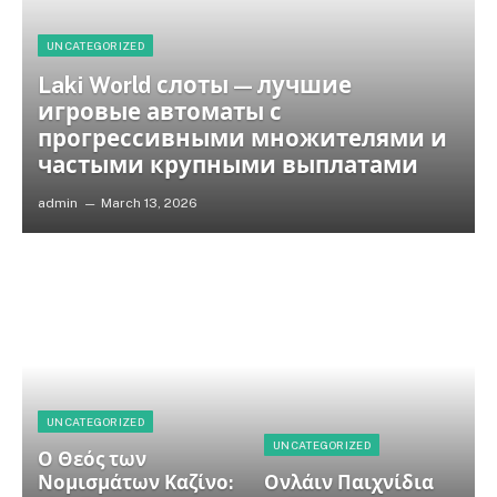
UNCATEGORIZED
Laki World слоты — лучшие
игровые автоматы с
прогрессивными множителями и
частыми крупными выплатами
admin
March 13, 2026
UNCATEGORIZED
UNCATEGORIZED
Ο Θεός των
Νομισμάτων Καζίνο:
Ονλάιν Παιχνίδια