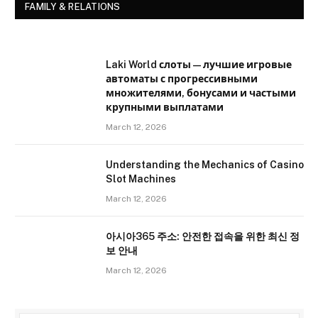
FAMILY & RELATIONS
Laki World слоты — лучшие игровые
автоматы с прогрессивными
множителями, бонусами и частыми
крупными выплатами
March 12, 2026
Understanding the Mechanics of Casino
Slot Machines
March 12, 2026
아시아365 주소: 안전한 접속을 위한 최신 정
보 안내
March 12, 2026