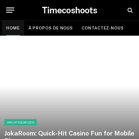
Timecoshoots
HOME
À PROPOS DE NOUS
CONTACTEZ-NOUS
UNCATEGORIZED
JokaRoom: Quick‑Hit Casino Fun for Mobile