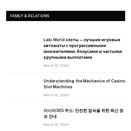
FAMILY & RELATIONS
Laki World слоты — лучшие игровые
автоматы с прогрессивными
множителями, бонусами и частыми
крупными выплатами
March 12, 2026
Understanding the Mechanics of Casino
Slot Machines
March 12, 2026
아시아365 주소: 안전한 접속을 위한 최신 정
보 안내
March 12, 2026