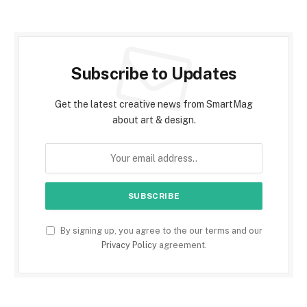
Subscribe to Updates
Get the latest creative news from SmartMag
about art & design.
By signing up, you agree to the our terms and our
Privacy Policy
agreement.