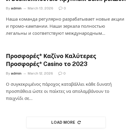
By
admin
March 13, 2026
0
Наша команда регулярно разрабатывает новые акции
и промо-кампании. Наши зеркала полностью
легальны и соответствуют международным…
Προσφορές* Καζίνο Καλύτερες
Προσφορές* Casino το 2023
By
admin
March 12, 2026
0
Ο συγκεκριμένος πάροχος καταβάλλει κάθε δυνατή
προσπάθεια ώστε οι παίκτες να απολαμβάνουν το
παιχνίδι σε…
LOAD MORE