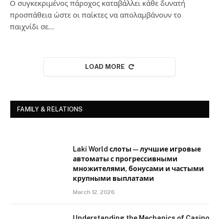
Ο συγκεκριμένος πάροχος καταβάλλει κάθε δυνατή
προσπάθεια ώστε οι παίκτες να απολαμβάνουν το
παιχνίδι σε…
LOAD MORE
FAMILY & RELATIONS
Laki World слоты — лучшие игровые
автоматы с прогрессивными
множителями, бонусами и частыми
крупными выплатами
March 12, 2026
Understanding the Mechanics of Casino