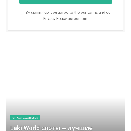
By signing up, you agree to the our terms and our
Privacy Policy
agreement.
UNCATEGORIZED
Laki World слоты — лучшие