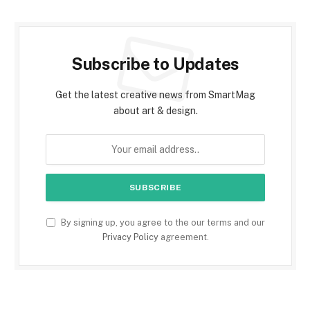
Subscribe to Updates
Get the latest creative news from SmartMag
about art & design.
By signing up, you agree to the our terms and our
Privacy Policy
agreement.