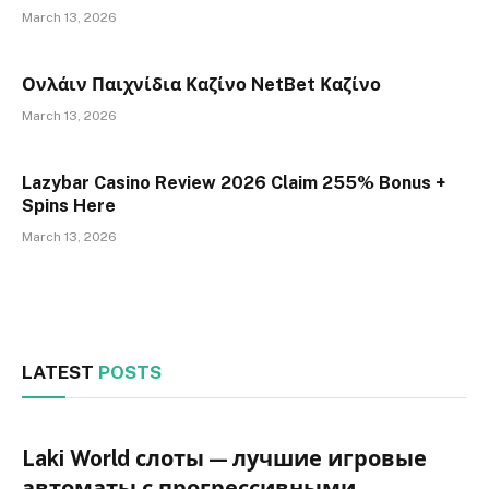
March 13, 2026
Ονλάιν Παιχνίδια Καζίνο NetBet Καζίνο
March 13, 2026
Lazybar Casino Review 2026 Claim 255% Bonus +
Spins Here
March 13, 2026
LATEST
POSTS
Laki World слоты — лучшие игровые
автоматы с прогрессивными