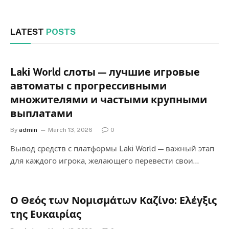
LATEST
POSTS
Laki World слоты — лучшие игровые
автоматы с прогрессивными
множителями и частыми крупными
выплатами
By
admin
March 13, 2026
0
Вывод средств с платформы Laki World — важный этап
для каждого игрока, желающего перевести свои…
Ο Θεός των Νομισμάτων Καζίνο: Ελέγξις
της Ευκαιρίας