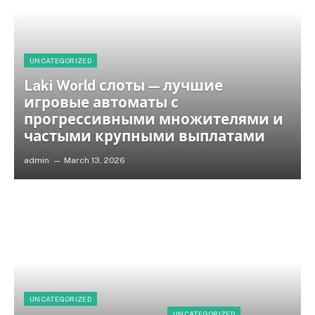
UNCATEGORIZED
Laki World слоты — лучшие
игровые автоматы с
прогрессивными множителями и
частыми крупными выплатами
admin
March 13, 2026
UNCATEGORIZED
UNCATEGORIZED