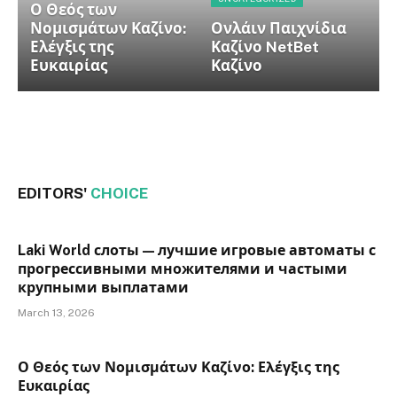
Ο Θεός των
Νομισμάτων Καζίνο:
Ονλάιν Παιχνίδια
Ελέγξις της
Καζίνο NetBet
Ευκαιρίας
Καζίνο
EDITORS'
CHOICE
Laki World слоты — лучшие игровые автоматы с
прогрессивными множителями и частыми
крупными выплатами
March 13, 2026
Ο Θεός των Νομισμάτων Καζίνο: Ελέγξις της
Ευκαιρίας