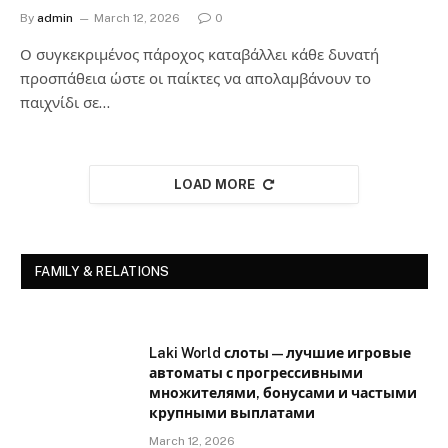
By
admin
March 12, 2026
0
Ο συγκεκριμένος πάροχος καταβάλλει κάθε δυνατή
προσπάθεια ώστε οι παίκτες να απολαμβάνουν το
παιχνίδι σε…
LOAD MORE
FAMILY & RELATIONS
Laki World слоты — лучшие игровые
автоматы с прогрессивными
множителями, бонусами и частыми
крупными выплатами
March 12, 2026