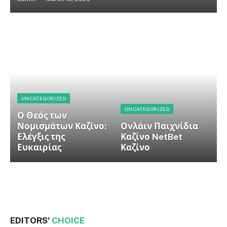
UNCATEGORIZED
UNCATEGORIZED
Ο Θεός των
Νομισμάτων Καζίνο:
Ονλάιν Παιχνίδια
Ελέγξις της
Καζίνο NetBet
Ευκαιρίας
Καζίνο
EDITORS'
CHOICE