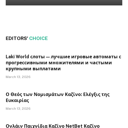
EDITORS'
CHOICE
Laki World слоты — лучшие игровые автоматы с
прогрессивными множителями и частыми
крупными выплатами
March 13, 2026
Ο Θεός των Νομισμάτων Καζίνο: Ελέγξις της
Ευκαιρίας
March 13, 2026
Ονλάιν Παιχνίδια Καζίνο NetBet Καζίνο