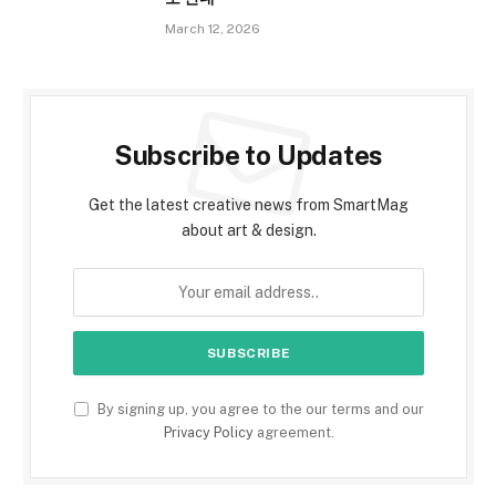
March 12, 2026
Subscribe to Updates
Get the latest creative news from SmartMag
about art & design.
By signing up, you agree to the our terms and our
Privacy Policy
agreement.