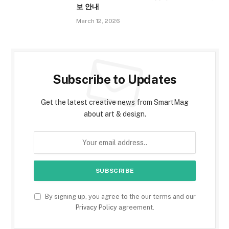
보 안내
March 12, 2026
Subscribe to Updates
Get the latest creative news from SmartMag
about art & design.
By signing up, you agree to the our terms and our
Privacy Policy
agreement.