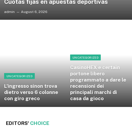
Cuotas fijas en apuestas deportivas
admin
August 6, 2026
UNCATEGORIZED
CasinoHEX e certain
portone libero
UNCATEGORIZED
programmato a dare le
L’ingresso sinon trova
recensioni dei
dietro verso 6 colonne
principali marchi di
con giro greco
casa da gioco
EDITORS'
CHOICE