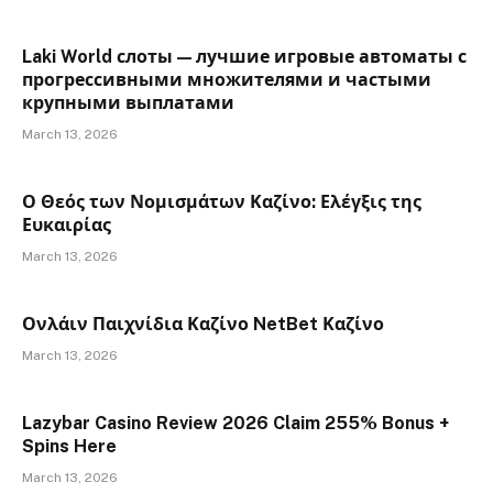
Laki World слоты — лучшие игровые автоматы с
прогрессивными множителями и частыми
крупными выплатами
March 13, 2026
Ο Θεός των Νομισμάτων Καζίνο: Ελέγξις της
Ευκαιρίας
March 13, 2026
Ονλάιν Παιχνίδια Καζίνο NetBet Καζίνο
March 13, 2026
Lazybar Casino Review 2026 Claim 255% Bonus +
Spins Here
March 13, 2026