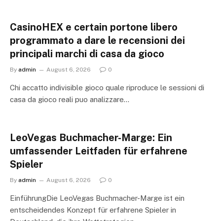
CasinoHEX e certain portone libero
programmato a dare le recensioni dei
principali marchi di casa da gioco
By
admin
August 6, 2026
0
Chi accatto indivisible gioco quale riproduce le sessioni di
casa da gioco reali puo analizzare…
LeoVegas Buchmacher-Marge: Ein
umfassender Leitfaden für erfahrene
Spieler
By
admin
August 6, 2026
0
EinführungDie LeoVegas Buchmacher-Marge ist ein
entscheidendes Konzept für erfahrene Spieler in