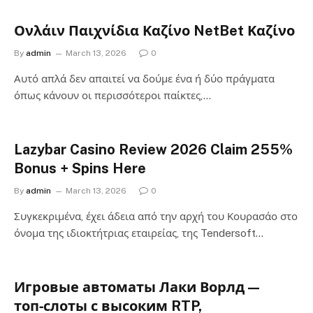
Ονλάιν Παιχνίδια Καζίνο NetBet Καζίνο
By
admin
March 13, 2026
0
Αυτό απλά δεν απαιτεί να δούμε ένα ή δύο πράγματα
όπως κάνουν οι περισσότεροι παίκτες,…
Lazybar Casino Review 2026 Claim 255%
Bonus + Spins Here
By
admin
March 13, 2026
0
Συγκεκριμένα, έχει άδεια από την αρχή του Κουρασάο στο
όνομα της ιδιοκτήτριας εταιρείας, της Tendersoft…
Игровые автоматы Лаки Ворлд —
топ‑слоты с высоким RTP,