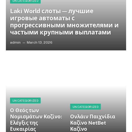
UNCATEGORIZED
Laki World слоты — лучшие
игровые автоматы с
прогрессивными множителями и
частыми крупными выплатами
admin
March 13, 2026
UNCATEGORIZED
UNCATEGORIZED
Ο Θεός των
Νομισμάτων Καζίνο:
Ονλάιν Παιχνίδια
Ελέγξις της
Καζίνο NetBet
Ευκαιρίας
Καζίνο