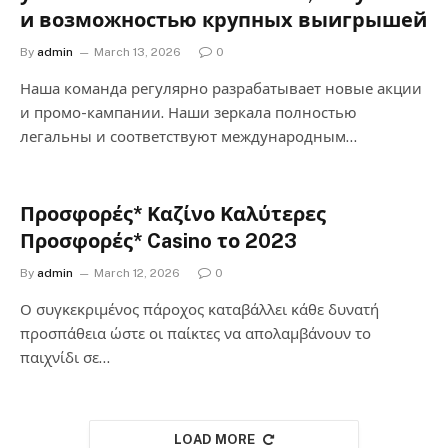
и возможностью крупных выигрышей
By
admin
March 13, 2026
0
Наша команда регулярно разрабатывает новые акции
и промо-кампании. Наши зеркала полностью
легальны и соответствуют международным…
Προσφορές* Καζίνο Καλύτερες
Προσφορές* Casino το 2023
By
admin
March 12, 2026
0
Ο συγκεκριμένος πάροχος καταβάλλει κάθε δυνατή
προσπάθεια ώστε οι παίκτες να απολαμβάνουν το
παιχνίδι σε…
LOAD MORE