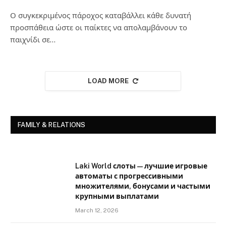
Ο συγκεκριμένος πάροχος καταβάλλει κάθε δυνατή
προσπάθεια ώστε οι παίκτες να απολαμβάνουν το
παιχνίδι σε…
LOAD MORE
FAMILY & RELATIONS
Laki World слоты — лучшие игровые
автоматы с прогрессивными
множителями, бонусами и частыми
крупными выплатами
March 12, 2026