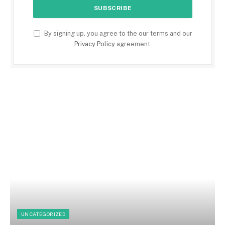
By signing up, you agree to the our terms and our
Privacy Policy
agreement.
UNCATEGORIZED