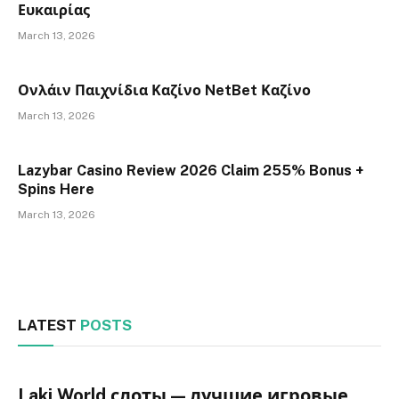
Ευκαιρίας
March 13, 2026
Ονλάιν Παιχνίδια Καζίνο NetBet Καζίνο
March 13, 2026
Lazybar Casino Review 2026 Claim 255% Bonus +
Spins Here
March 13, 2026
LATEST
POSTS
Laki World слоты — лучшие игровые