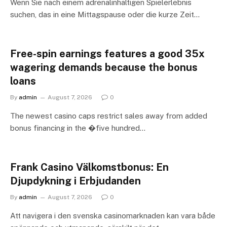
Wenn Sie nach einem adrenalinhaltigen Spielerlebnis
suchen, das in eine Mittagspause oder die kurze Zeit…
Free-spin earnings features a good 35x
wagering demands because the bonus
loans
By
admin
August 7, 2026
0
The newest casino caps restrict sales away from added
bonus financing in the �five hundred…
Frank Casino Välkomstbonus: En
Djupdykning i Erbjudanden
By
admin
August 7, 2026
0
Att navigera i den svenska casinomarknaden kan vara både