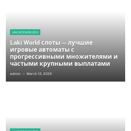
UNCATEGORIZED
Laki World слоты — лучшие
игровые автоматы с
прогрессивными множителями и
частыми крупными выплатами
admin
March 13, 2026