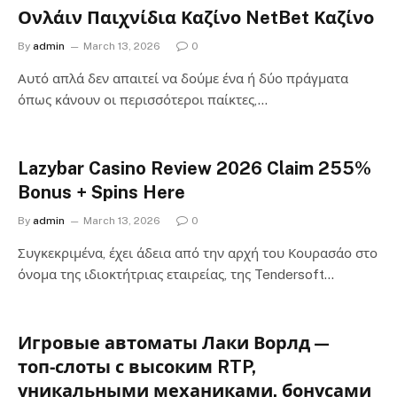
Ονλάιν Παιχνίδια Καζίνο NetBet Καζίνο
By
admin
March 13, 2026
0
Αυτό απλά δεν απαιτεί να δούμε ένα ή δύο πράγματα
όπως κάνουν οι περισσότεροι παίκτες,…
Lazybar Casino Review 2026 Claim 255%
Bonus + Spins Here
By
admin
March 13, 2026
0
Συγκεκριμένα, έχει άδεια από την αρχή του Κουρασάο στο
όνομα της ιδιοκτήτριας εταιρείας, της Tendersoft…
Игровые автоматы Лаки Ворлд —
топ‑слоты с высоким RTP,
уникальными механиками, бонусами