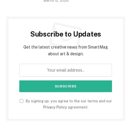
March 12, 2026
Subscribe to Updates
Get the latest creative news from SmartMag
about art & design.
By signing up, you agree to the our terms and our
Privacy Policy
agreement.