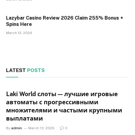
Lazybar Casino Review 2026 Claim 255% Bonus +
Spins Here
March 13, 2026
LATEST
POSTS
Laki World слоты — лучшие игровые
автоматы с прогрессивными
множителями и частыми крупными
выплатами
By
admin
March 13, 2026
0