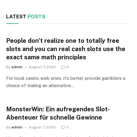
LATEST
POSTS
People don’t realize one to totally free
slots and you can real cash slots use the
exact same math principles
By
admin
August 7, 2026
0
For local casino web sites, it’s better provide gamblers a
choice of trialing an alternative…
MonsterWin: Ein aufregendes Slot-
Abenteuer für schnelle Gewinne
By
admin
August 7, 2026
0