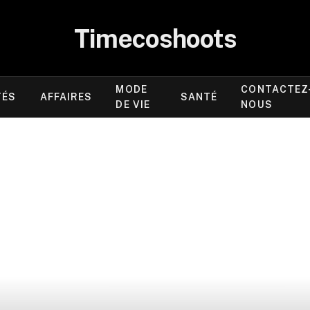
Timecoshoots
MODE
CONTACTEZ
TÉS
AFFAIRES
SANTÉ
DE VIE
NOUS