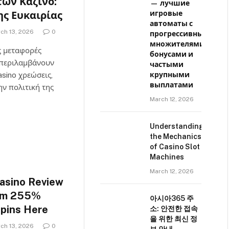
ων Καζίνο:
— лучшие
ης Ευκαιρίας
игровые
автоматы с
ch 13, 2026
0
прогрессивными
множителями,
ς μεταφορές
бонусами и
 περιλαμβάνουν
частыми
sino χρεώσεις,
крупными
выплатами
ην πολιτική της
March 12, 2026
Understanding
the Mechanics
of Casino Slot
Machines
March 12, 2026
asino Review
im 255%
아시아365 주
pins Here
소: 안전한 접속
을 위한 최신 정
ch 13, 2026
0