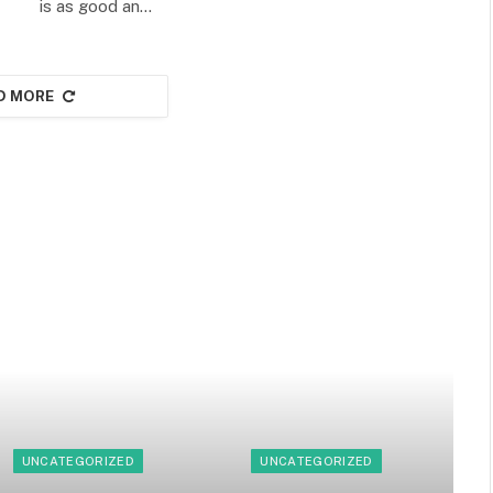
is as good an…
D MORE
UNCATEGORIZED
UNCATEGORIZED