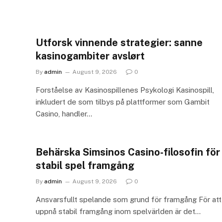
Utforsk vinnende strategier: sanne
kasinogambiter avslørt
By
admin
August 9, 2026
0
Forståelse av Kasinospillenes Psykologi Kasinospill,
inkludert de som tilbys på plattformer som Gambit
Casino, handler…
Behärska Simsinos Casino-filosofin för
stabil spel framgång
By
admin
August 9, 2026
0
Ansvarsfullt spelande som grund för framgång För att
uppnå stabil framgång inom spelvärlden är det…