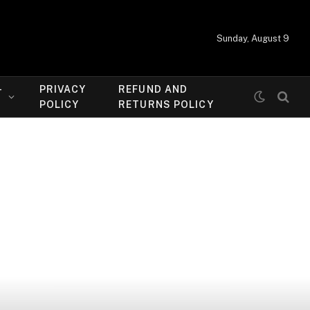
Sunday, August 9
-
PRIVACY
REFUND AND
POLICY
RETURNS POLICY