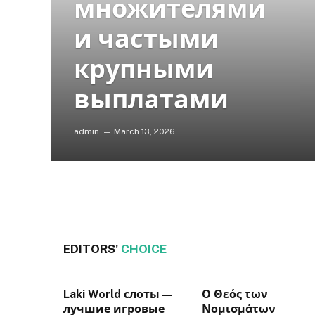
множителями
и частыми
крупными
выплатами
admin
March 13, 2026
EDITORS'
CHOICE
Laki World слоты —
Ο Θεός των
лучшие игровые
Νομισμάτων