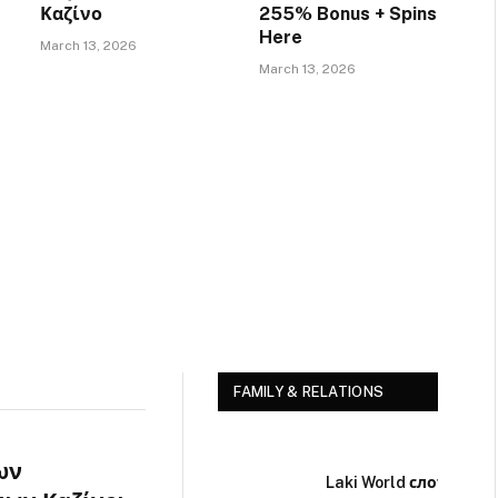
Καζίνο
255% Bonus + Spins
Here
March 13, 2026
March 13, 2026
FAMILY & RELATIONS
ων
Laki World слоты