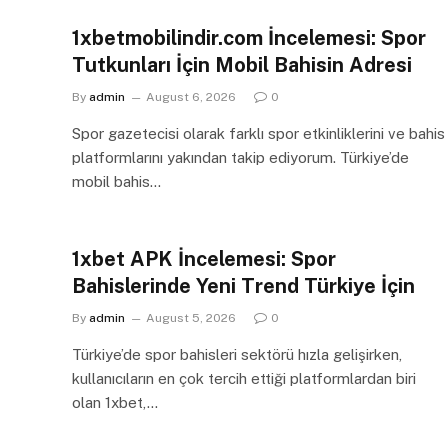
1xbetmobilindir.com İncelemesi: Spor
Tutkunları İçin Mobil Bahisin Adresi
By
admin
August 6, 2026
0
Spor gazetecisi olarak farklı spor etkinliklerini ve bahis
platformlarını yakından takip ediyorum. Türkiye’de
mobil bahis…
1xbet APK İncelemesi: Spor
Bahislerinde Yeni Trend Türkiye İçin
By
admin
August 5, 2026
0
Türkiye’de spor bahisleri sektörü hızla gelişirken,
kullanıcıların en çok tercih ettiği platformlardan biri
olan 1xbet,…