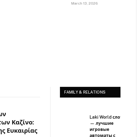
March 13, 2026
FAMILY & RELATIONS
ων
Laki World слоты
ων Καζίνο:
— лучшие
ης Ευκαιρίας
игровые
автоматы с