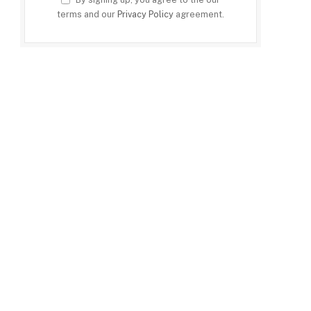
terms and our
Privacy Policy
agreement.