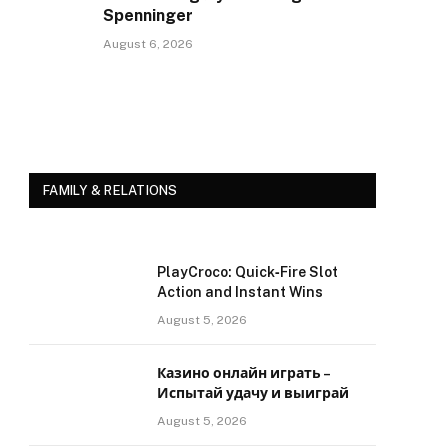
Spenninger
August 6, 2026
FAMILY & RELATIONS
PlayCroco: Quick‑Fire Slot
Action and Instant Wins
August 5, 2026
Казино онлайн играть –
Испытай удачу и выиграй
August 5, 2026