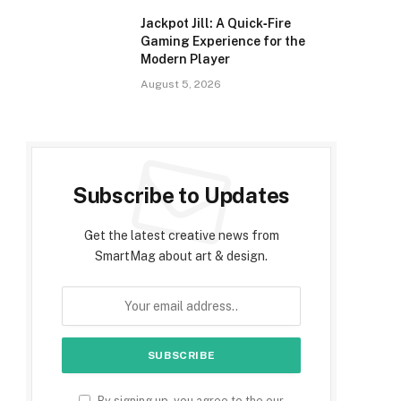
Jackpot Jill: A Quick‑Fire
Gaming Experience for the
Modern Player
August 5, 2026
Subscribe to Updates
Get the latest creative news from
SmartMag about art & design.
By signing up, you agree to the our