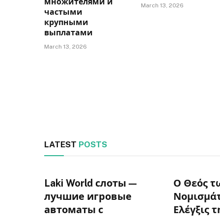
множителями и
March 13, 2026
частыми
крупными
выплатами
March 13, 2026
LATEST
POSTS
Laki World слоты —
Ο Θεός τ
лучшие игровые
Νομισμάτ
автоматы с
Ελέγξις τ