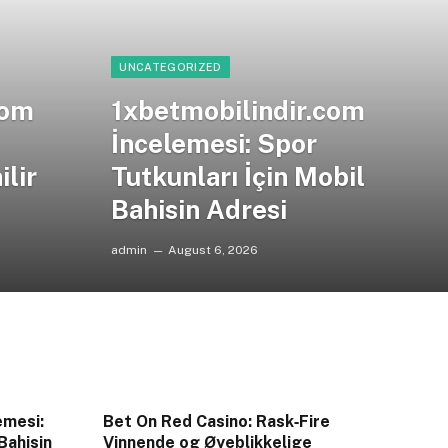
UNCATEGORIZED
com
1xbetmobilindir.com
İncelemesi: Spor
ilir
Tutkunları İçin Mobil
Bahisin Adresi
admin
August 6, 2026
emesi:
Bet On Red Casino: Rask‑Fire
Bahisin
Vinnende og Øyeblikkelige