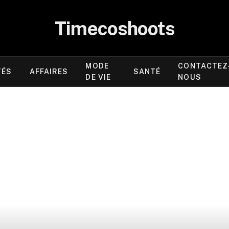
Timecoshoots
MODE
CONTACTEZ
TÉS
AFFAIRES
SANTÉ
DE VIE
NOUS