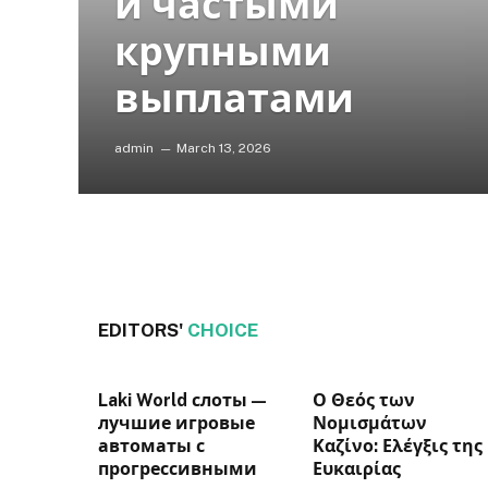
и частыми
крупными
выплатами
admin
March 13, 2026
EDITORS'
CHOICE
Laki World слоты —
Ο Θεός των
лучшие игровые
Νομισμάτων
автоматы с
Καζίνο: Ελέγξις της
прогрессивными
Ευκαιρίας