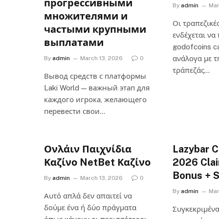
прогрессивными
By
admin
Mar
множителями и
Οι τραπεζικέ
частыми крупными
ενδέχεται να
выплатами
godofcoins ca
ανάλογα με τ
By
admin
March 13, 2026
0
τράπεζάς…
Вывод средств с платформы
Laki World — важный этап для
каждого игрока, желающего
перевести свои…
Ονλάιν Παιχνίδια
Lazybar C
Καζίνο NetBet Καζίνο
2026 Cla
Bonus + S
By
admin
March 13, 2026
0
By
admin
Mar
Αυτό απλά δεν απαιτεί να
δούμε ένα ή δύο πράγματα
Συγκεκριμένα,