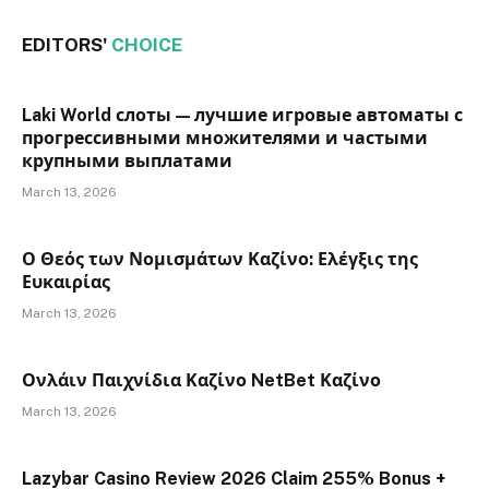
EDITORS'
CHOICE
Laki World слоты — лучшие игровые автоматы с
прогрессивными множителями и частыми
крупными выплатами
March 13, 2026
Ο Θεός των Νομισμάτων Καζίνο: Ελέγξις της
Ευκαιρίας
March 13, 2026
Ονλάιν Παιχνίδια Καζίνο NetBet Καζίνο
March 13, 2026
Lazybar Casino Review 2026 Claim 255% Bonus +