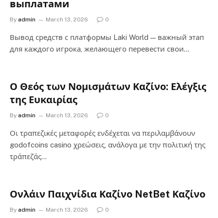
выплатами
By
admin
March 13, 2026
0
Вывод средств с платформы Laki World — важный этап
для каждого игрока, желающего перевести свои…
Ο Θεός των Νομισμάτων Καζίνο: Ελέγξις
της Ευκαιρίας
By
admin
March 13, 2026
0
Οι τραπεζικές μεταφορές ενδέχεται να περιλαμβάνουν
godofcoins casino χρεώσεις, ανάλογα με την πολιτική της
τράπεζάς…
Ονλάιν Παιχνίδια Καζίνο NetBet Καζίνο
By
admin
March 13, 2026
0