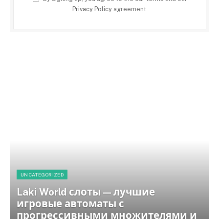
Privacy Policy
agreement.
UNCATEGORIZED
Laki World слоты — лучшие
игровые автоматы с
прогрессивными множителями и