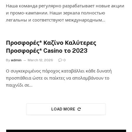
Наша команда регулярно разрабатывает новые акции
и промо-кампании. Наши зеркала полностью
легальны и соответствуют международным…
Προσφορές* Καζίνο Καλύτερες
Προσφορές* Casino το 2023
By
admin
March 12, 2026
0
Ο συγκεκριμένος πάροχος καταβάλλει κάθε δυνατή
προσπάθεια ώστε οι παίκτες να απολαμβάνουν το
παιχνίδι σε…
LOAD MORE