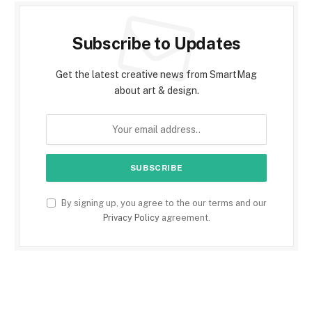
Subscribe to Updates
Get the latest creative news from SmartMag
about art & design.
By signing up, you agree to the our terms and our
Privacy Policy
agreement.