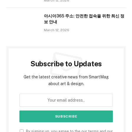
March 12, 2026
아시아365 주소: 안전한 접속을 위한 최신 정
보 안내
March 12, 2026
Subscribe to Updates
Get the latest creative news from SmartMag
about art & design.
By signing up, you agree to the our terms and our