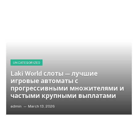
UNCATEGORIZED
Laki World слоты — лучшие
игровые автоматы с
прогрессивными множителями и
частыми крупными выплатами
admin
March 13, 2026