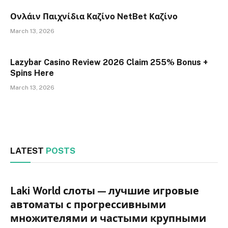
Ονλάιν Παιχνίδια Καζίνο NetBet Καζίνο
March 13, 2026
Lazybar Casino Review 2026 Claim 255% Bonus +
Spins Here
March 13, 2026
LATEST
POSTS
Laki World слоты — лучшие игровые
автоматы с прогрессивными
множителями и частыми крупными