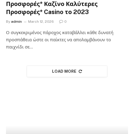
Προσφορές* Καζίνο Καλύτερες
Προσφορές* Casino το 2023
By
admin
March 12, 2026
0
Ο συγκεκριμένος πάροχος καταβάλλει κάθε δυνατή
προσπάθεια ώστε οι παίκτες να απολαμβάνουν το
παιχνίδι σε…
LOAD MORE