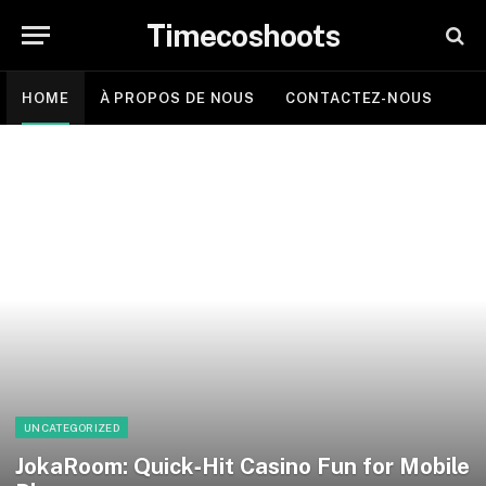
Timecoshoots
HOME
À PROPOS DE NOUS
CONTACTEZ-NOUS
UNCATEGORIZED
JokaRoom: Quick‑Hit Casino Fun for Mobile