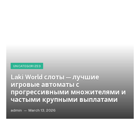
UNCATEGORIZED
Laki World слоты — лучшие
игровые автоматы с
прогрессивными множителями и
частыми крупными выплатами
admin
March 13, 2026