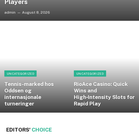
Players
admin
August 8, 2026
UNCATEGORIZED
UNCATEGORIZED
Tennis-marked hos
RioAce Casino: Quick
Oddsen og
Wins and
internasjonale
High‑Intensity Slots for
turneringer
Rapid Play
EDITORS'
CHOICE