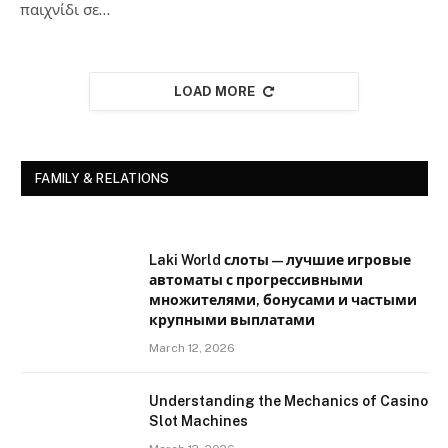
παιχνίδι σε…
LOAD MORE
FAMILY & RELATIONS
Laki World слоты — лучшие игровые
автоматы с прогрессивными
множителями, бонусами и частыми
крупными выплатами
March 12, 2026
Understanding the Mechanics of Casino
Slot Machines