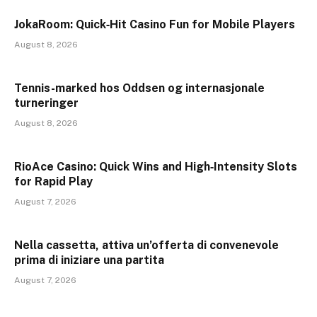
JokaRoom: Quick‑Hit Casino Fun for Mobile Players
August 8, 2026
Tennis-marked hos Oddsen og internasjonale
turneringer
August 8, 2026
RioAce Casino: Quick Wins and High‑Intensity Slots
for Rapid Play
August 7, 2026
Nella cassetta, attiva un’offerta di convenevole
prima di iniziare una partita
August 7, 2026