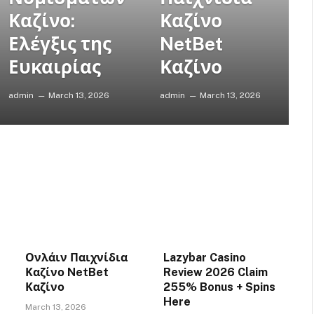
Καζίνο:
Καζίνο
Ελέγξις της
NetBet
Ευκαιρίας
Καζίνο
admin
March 13, 2026
admin
March 13, 2026
Ονλάιν Παιχνίδια
Lazybar Casino
Καζίνο NetBet
Review 2026 Claim
Καζίνο
255% Bonus + Spins
Here
March 13, 2026