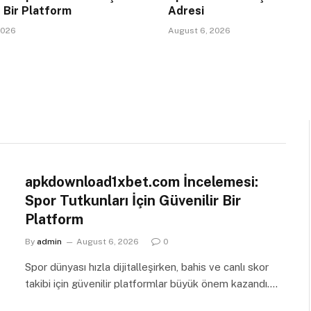
r Bir Platform
Adresi
2026
August 6, 2026
apkdownload1xbet.com İncelemesi:
Spor Tutkunları İçin Güvenilir Bir
Platform
By
admin
August 6, 2026
0
Spor dünyası hızla dijitalleşirken, bahis ve canlı skor
takibi için güvenilir platformlar büyük önem kazandı.…