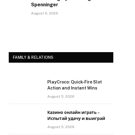
Spenninger
August 6, 2026
FAMILY & RELATIONS
PlayCroco: Quick‑Fire Slot
Action and Instant Wins
August 5, 2026
Казино онлайн играть –
Испытай удачу и выиграй
August 5, 2026