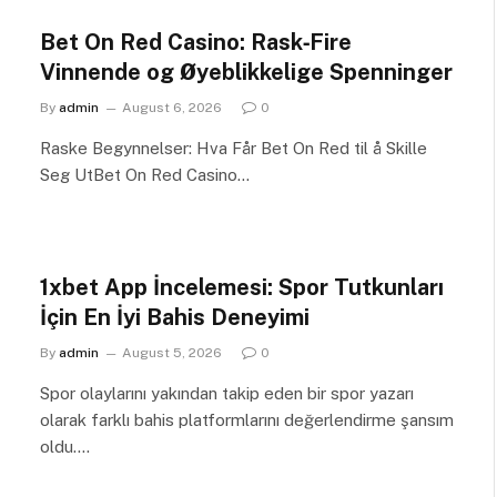
Bet On Red Casino: Rask‑Fire
Vinnende og Øyeblikkelige Spenninger
By
admin
August 6, 2026
0
Raske Begynnelser: Hva Får Bet On Red til å Skille
Seg UtBet On Red Casino…
1xbet App İncelemesi: Spor Tutkunları
İçin En İyi Bahis Deneyimi
By
admin
August 5, 2026
0
Spor olaylarını yakından takip eden bir spor yazarı
olarak farklı bahis platformlarını değerlendirme şansım
oldu.…