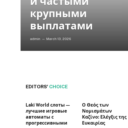
и частыми
крупными
выплатами
admin
March 13, 2026
EDITORS'
CHOICE
Laki World слоты —
Ο Θεός των
лучшие игровые
Νομισμάτων
автоматы с
Καζίνο: Ελέγξις της
прогрессивными
Ευκαιρίας