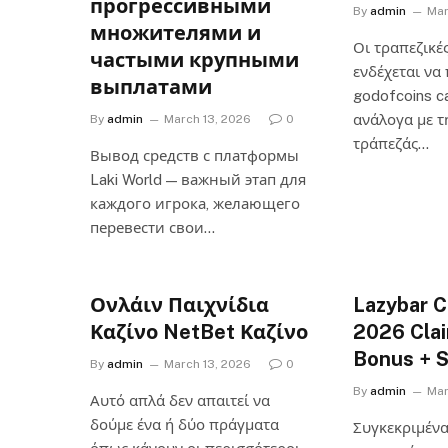
прогрессивными
By
admin
Mar
множителями и
Οι τραπεζικέ
частыми крупными
ενδέχεται να
выплатами
godofcoins ca
ανάλογα με τ
By
admin
March 13, 2026
0
τράπεζάς…
Вывод средств с платформы
Laki World — важный этап для
каждого игрока, желающего
перевести свои…
Ονλάιν Παιχνίδια
Lazybar C
Καζίνο NetBet Καζίνο
2026 Cla
Bonus + S
By
admin
March 13, 2026
0
By
admin
Mar
Αυτό απλά δεν απαιτεί να
δούμε ένα ή δύο πράγματα
Συγκεκριμένα,